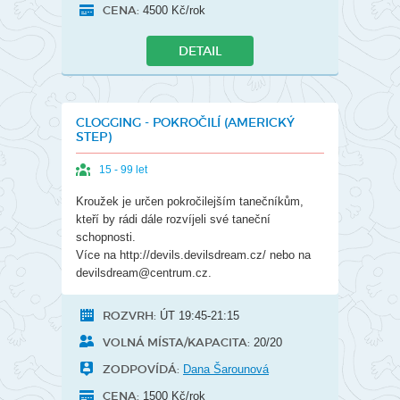
CENA:
4500 Kč/rok
DETAIL
CLOGGING - POKROČILÍ (AMERICKÝ
STEP)
15 - 99 let
Kroužek je určen pokročilejším tanečníkům,
kteří by rádi dále rozvíjeli své taneční
schopnosti.
Více na http://devils.devilsdream.cz/ nebo na
devilsdream@centrum.cz.
ROZVRH:
ÚT 19:45-21:15
VOLNÁ MÍSTA/KAPACITA:
20/20
ZODPOVÍDÁ:
Dana Šarounová
CENA:
1500 Kč/rok