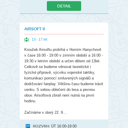
DETAIL
AIRSOFT II.
13 - 17 let
Kroužek Airsoftu probíhá v Horním Hanychově
v čase 16:00 - 19:00 v zimním období a 16:00 -
19:30 v letním období a určen dětem od 13let.
Celkově se budeme věnovat teoretické i
fyzické přípravě, výcviku vojenské taktiky,
komunikaci pomocí smluvených signálů a
dodržování fairplay. Většinu času budeme trávit
venku. S sebou oblečení do lesa a pevnou
obuv. Airsoftová zbraň není nutná na první
hodinu.
Začínáme v úterý 22. 9....
ROZVRH:
ÚT 16:00-19:00