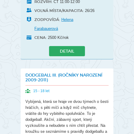
ROZVRH:
ČT 11:00-12:00
VOLNÁ MÍSTA/KAPACITA:
26/26
ZODPOVÍDÁ:
Helena
Farabauerová
CENA:
2500 Kč/rok
DETAIL
DODGEBALL III. (ROČNÍKY NAROZENÍ
2009-2011)
15 - 18 let
Vybíjená, která se hraje ve dvou týmech o šesti
hráčích, s pěti míči a když míč chytnete,
vrátíte do hry vybitého spoluhráče. To je
dodgeball. Akční, zábavný sport, který
vyzkoušíte a nebudete s ním chtít přestat. Na
kroužku se seznámíme s pravidly dodgeballu a