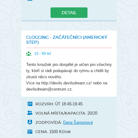
DETAIL
CLOGGING - ZAČÁTEČNÍCI (AMERICKÝ
STEP)
15 - 99 let
Tento kroužek pro dospělé je určen pro všechny
ty, kteří si rádi podupávají do rytmu a chtěli by
zkusit něco nového.
Více na http://devils.devilsdream.cz/ nebo na
devilsdream@centrum.cz.
ROZVRH:
ÚT 18:45-19:45
VOLNÁ MÍSTA/KAPACITA:
20/20
ZODPOVÍDÁ:
Dana Šarounová
CENA:
1500 Kč/rok