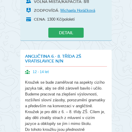
VOLNÁ MÍSTA/KAPACITA:
8/8
ZODPOVÍDÁ:
Michaela Horáčková
CENA:
1300 Kč/pololetí
DETAIL
ANGLIČTINA 6.- 8. TŘÍDA ZŠ
VRATISLAVICE N/N
12 - 14 let
Kroužek se bude zaměřovat na aspekty cizího
jazyka tak, aby se dítě zároveň bavilo i učilo.
Budeme pracovat na zlepšení výslovnosti,
rozšíření slovní zásoby, porozumění gramatiky
a především na konverzaci v angličtině.
Kroužek je pro děti z 6. – 8. třídy ZŠ. Cílem je,
aby děti ztratily strach z mluvení v cizím
jazyce a obklopily se jím i mimo školu.
Do tohoto kroužku jsou přednostně