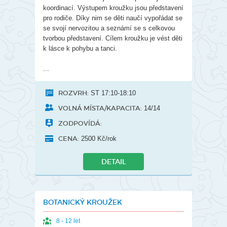
koordinací. Výstupem kroužku jsou představení
pro rodiče. Díky nim se děti naučí vypořádat se
se svojí nervozitou a seznámí se s celkovou
tvorbou představení. Cílem kroužku je vést děti
k lásce k pohybu a tanci.
...
ROZVRH:
ST 17:10-18:10
VOLNÁ MÍSTA/KAPACITA:
14/14
ZODPOVÍDÁ:
CENA:
2500 Kč/rok
DETAIL
BOTANICKÝ KROUŽEK
8 - 12 let