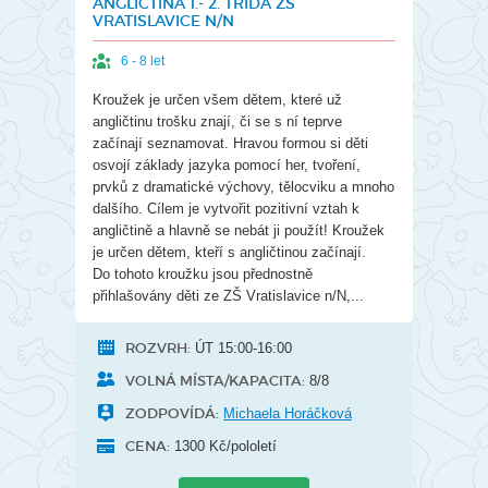
ANGLIČTINA 1.- 2. TŘÍDA ZŠ
VRATISLAVICE N/N
6 - 8 let
Kroužek je určen všem dětem, které už
angličtinu trošku znají, či se s ní teprve
začínají seznamovat. Hravou formou si děti
osvojí základy jazyka pomocí her, tvoření,
prvků z dramatické výchovy, tělocviku a mnoho
dalšího. Cílem je vytvořit pozitivní vztah k
angličtině a hlavně se nebát ji použít! Kroužek
je určen dětem, kteří s angličtinou začínají.
Do tohoto kroužku jsou přednostně
přihlašovány děti ze ZŠ Vratislavice n/N,...
ROZVRH:
ÚT 15:00-16:00
VOLNÁ MÍSTA/KAPACITA:
8/8
ZODPOVÍDÁ:
Michaela Horáčková
CENA:
1300 Kč/pololetí