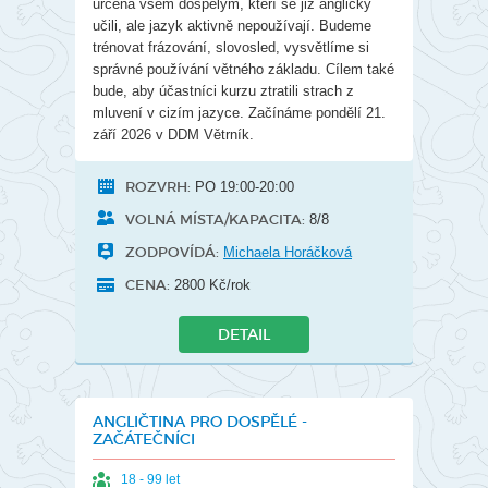
určena všem dospělým, kteří se již anglicky
učili, ale jazyk aktivně nepoužívají. Budeme
trénovat frázování, slovosled, vysvětlíme si
správné používání větného základu. Cílem také
bude, aby účastníci kurzu ztratili strach z
mluvení v cizím jazyce. Začínáme pondělí 21.
září 2026 v DDM Větrník.
ROZVRH:
PO 19:00-20:00
VOLNÁ MÍSTA/KAPACITA:
8/8
ZODPOVÍDÁ:
Michaela Horáčková
CENA:
2800 Kč/rok
DETAIL
ANGLIČTINA PRO DOSPĚLÉ -
ZAČÁTEČNÍCI
18 - 99 let