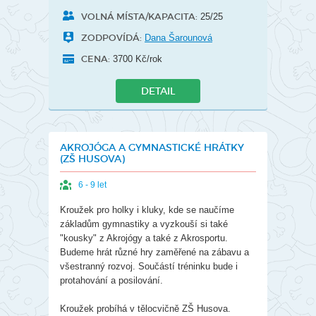
VOLNÁ MÍSTA/KAPACITA:
25/25
ZODPOVÍDÁ:
Dana Šarounová
CENA:
3700 Kč/rok
DETAIL
AKROJÓGA A GYMNASTICKÉ HRÁTKY
(ZŠ HUSOVA)
6 - 9 let
Kroužek pro holky i kluky, kde se naučíme
základům gymnastiky a vyzkouší si také
"kousky" z Akrojógy a také z Akrosportu.
Budeme hrát různé hry zaměřené na zábavu a
všestranný rozvoj. Součástí tréninku bude i
protahování a posilování.
Kroužek probíhá v tělocvičně ZŠ Husova.