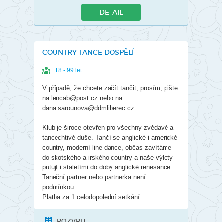
DETAIL
COUNTRY TANCE DOSPĚLÍ
18 - 99 let
V případě, že chcete začít tančit, prosím, pište
na lencab@post.cz nebo na
dana.sarounova@ddmliberec.cz.
Klub je široce otevřen pro všechny zvědavé a
tancechtivé duše. Tančí se anglické i americké
country, moderní line dance, občas zavítáme
do skotského a irského country a naše výlety
putují i staletími do doby anglické renesance.
Taneční partner nebo partnerka není
podmínkou.
Platba za 1 celodopolední setkání...
ROZVRH: