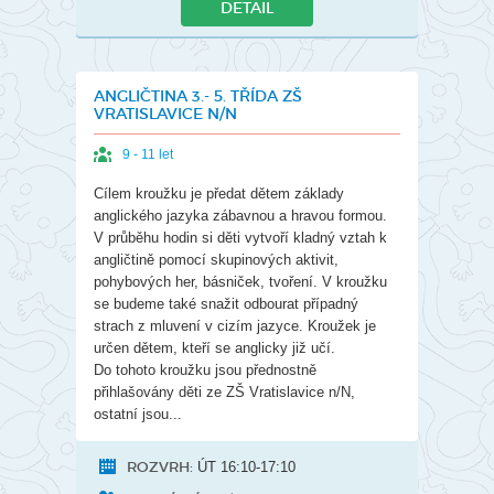
DETAIL
ANGLIČTINA 3.- 5. TŘÍDA ZŠ
VRATISLAVICE N/N
9 - 11 let
Cílem kroužku je předat dětem základy
anglického jazyka zábavnou a hravou formou.
V průběhu hodin si děti vytvoří kladný vztah k
angličtině pomocí skupinových aktivit,
pohybových her, básniček, tvoření. V kroužku
se budeme také snažit odbourat případný
strach z mluvení v cizím jazyce. Kroužek je
určen dětem, kteří se anglicky již učí.
Do tohoto kroužku jsou přednostně
přihlašovány děti ze ZŠ Vratislavice n/N,
ostatní jsou...
ROZVRH:
ÚT 16:10-17:10