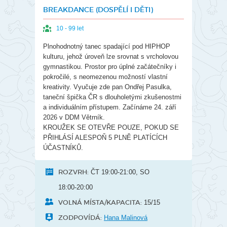
BREAKDANCE (DOSPĚLÍ I DĚTI)
10 - 99 let
Plnohodnotný tanec spadající pod HIPHOP
kulturu, jehož úroveň lze srovnat s vrcholovou
gymnastikou. Prostor pro úplné začátečníky i
pokročilé, s neomezenou možností vlastní
kreativity. Vyučuje zde pan Ondřej Pasulka,
taneční špička ČR s dlouholetými zkušenostmi
a individuálním přístupem. Začínáme 24. září
2026 v DDM Větrník.
KROUŽEK SE OTEVŘE POUZE, POKUD SE
PŘIHLÁSÍ ALESPOŇ 5 PLNĚ PLATÍCÍCH
ÚČASTNÍKŮ.
ROZVRH:
ČT 19:00-21:00, SO
18:00-20:00
VOLNÁ MÍSTA/KAPACITA:
15/15
ZODPOVÍDÁ:
Hana Malinová