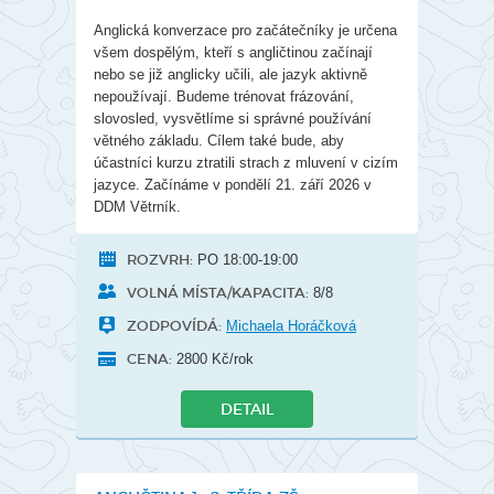
Anglická konverzace pro začátečníky je určena
všem dospělým, kteří s angličtinou začínají
nebo se již anglicky učili, ale jazyk aktivně
nepoužívají. Budeme trénovat frázování,
slovosled, vysvětlíme si správné používání
větného základu. Cílem také bude, aby
účastníci kurzu ztratili strach z mluvení v cizím
jazyce. Začínáme v pondělí 21. září 2026 v
DDM Větrník.
ROZVRH:
PO 18:00-19:00
VOLNÁ MÍSTA/KAPACITA:
8/8
ZODPOVÍDÁ:
Michaela Horáčková
CENA:
2800 Kč/rok
DETAIL