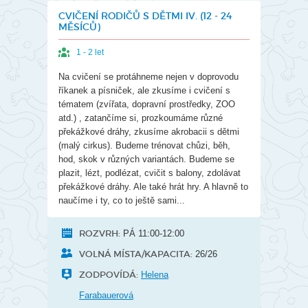
CVIČENÍ RODIČŮ S DĚTMI IV. (12 - 24
MĚSÍCŮ)
1 - 2 let
Na cvičení se protáhneme nejen v doprovodu
říkanek a písniček, ale zkusíme i cvičení s
tématem (zvířata, dopravní prostředky, ZOO
atd.) , zatančíme si, prozkoumáme různé
překážkové dráhy, zkusíme akrobacii s dětmi
(malý cirkus). Budeme trénovat chůzi, běh,
hod, skok v různých variantách. Budeme se
plazit, lézt, podlézat, cvičit s balony, zdolávat
překážkové dráhy. Ale také hrát hry. A hlavně to
naučíme i ty, co to ještě sami...
ROZVRH:
PÁ 11:00-12:00
VOLNÁ MÍSTA/KAPACITA:
26/26
ZODPOVÍDÁ:
Helena
Farabauerová