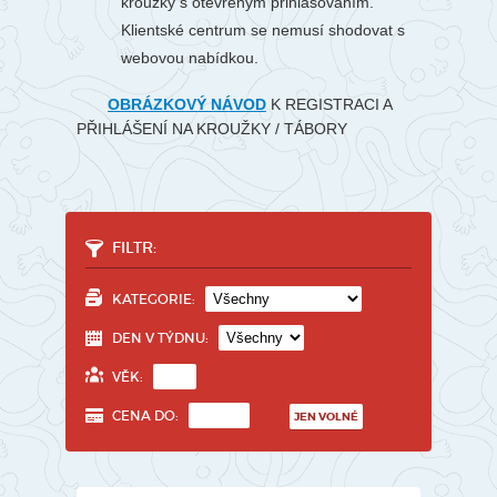
kroužky s otevřeným přihlašováním.
Klientské centrum se nemusí shodovat s
webovou nabídkou.
OBRÁZKOVÝ NÁVOD
K REGISTRACI A
PŘIHLÁŠENÍ NA KROUŽKY / TÁBORY
FILTR:
KATEGORIE:
DEN V TÝDNU:
VĚK:
CENA DO:
JEN VOLNÉ