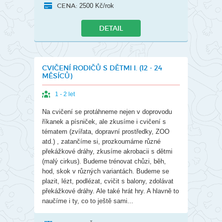
CENA:
2500 Kč/rok
DETAIL
CVIČENÍ RODIČŮ S DĚTMI I. (12 - 24
MĚSÍCŮ)
1 - 2 let
Na cvičení se protáhneme nejen v doprovodu
říkanek a písniček, ale zkusíme i cvičení s
tématem (zvířata, dopravní prostředky, ZOO
atd.) , zatančíme si, prozkoumáme různé
překážkové dráhy, zkusíme akrobacii s dětmi
(malý cirkus). Budeme trénovat chůzi, běh,
hod, skok v různých variantách. Budeme se
plazit, lézt, podlézat, cvičit s balony, zdolávat
překážkové dráhy. Ale také hrát hry. A hlavně to
naučíme i ty, co to ještě sami...