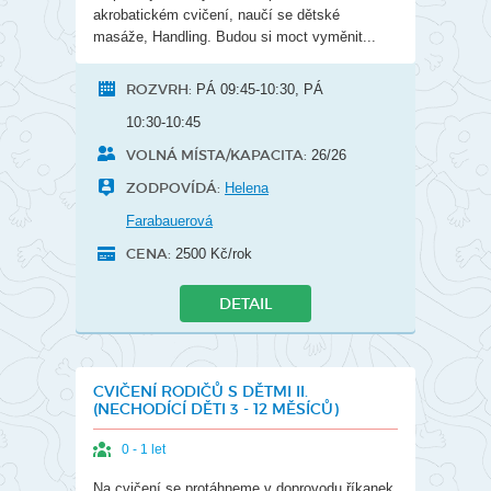
akrobatickém cvičení, naučí se dětské
masáže, Handling. Budou si moct vyměnit...
ROZVRH:
PÁ 09:45-10:30, PÁ
10:30-10:45
VOLNÁ MÍSTA/KAPACITA:
26/26
ZODPOVÍDÁ:
Helena
Farabauerová
CENA:
2500 Kč/rok
DETAIL
CVIČENÍ RODIČŮ S DĚTMI II.
(NECHODÍCÍ DĚTI 3 - 12 MĚSÍCŮ)
0 - 1 let
Na cvičení se protáhneme v doprovodu říkanek