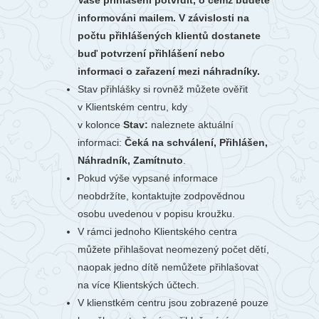
Vaše přihlášení potvrdit, o čemž budete
informováni mailem. V závislosti na
počtu přihlášených klientů dostanete
buď potvrzení přihlášení nebo
informaci o zařazení mezi náhradníky.
Stav přihlášky si rovněž můžete ověřit
v Klientském centru, kdy
v kolonce
Stav:
naleznete aktuální
informaci:
Čeká na schválení, Přihlášen,
Náhradník, Zamítnuto
.
Pokud výše vypsané informace
neobdržíte, kontaktujte zodpovědnou
osobu uvedenou v popisu kroužku.
V rámci jednoho Klientského centra
můžete přihlašovat neomezený počet dětí,
naopak jedno dítě nemůžete přihlašovat
na více Klientských účtech.
V klienstkém centru jsou zobrazené pouze