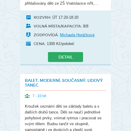
přihlašovány děti ze ZŠ Vratislavice n/N,...
ROZVRH:
ÚT 17:20-18:20
VOLNÁ MÍSTA/KAPACITA:
8/8
ZODPOVÍDÁ:
Michaela Horáčková
CENA:
1300 Kč/pololetí
DETAIL
BALET, MODERNÍ, SOUČASNÝ, LIDOVÝ
TANEC
7 - 10 let
Kroužek seznámí děti se základy baletu a s
dalších druhů tance. Děti se naučí jednotlivé
pohybové prvky, vnímat rytmus i pracovat se
svým tělem. Budou tančit ve skupině,
samostatně i ve dvojicích a zlepší svoji