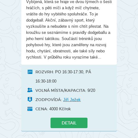
Vybíjená, která se hraje ve dvou týmech o šesti
hráčích, s pěti míči a když míč chytnete,
vrátíte do hry vybitého spoluhráče. To je
dodgeball. Akční, zábavný sport, který
vyzkoušíte a nebudete s ním chtít přestat. Na
kroužku se seznámíme s pravidly dodgeballu a
jeho herní taktikou. Součástí tréninků jsou
pohybové hry, které jsou zaměřeny na rozvoj
hodu, chytání, obratnosti, ale také síly nebo
rychlosti. V průběhu roku vyrazíme také...
ROZVRH:
PO 16:30-17:30, PÁ
16:30-18:00
VOLNÁ MÍSTA/KAPACITA:
9/20
ZODPOVÍDÁ:
Jiří Ježek
CENA:
4000 Kč/rok
DETAIL