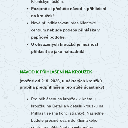
Klientským účtům.
Pozorně si přečtěte návod k přihlášení
na kroužek!
Nově při přihlašování přes Klientské
centrum
nebude
potřeba
přihláška v
papírové podobě.
U obsazených kroužků je možnost
přihlásit se jako náhradník!
NÁVOD K PŘIHLÁŠENÍ NA KROUŽEK
(možné od 2. 9. 2026, u některých kroužků
probíhá předpřihlášení pro stálé účastníky)
Pro přihlášení na kroužek klikněte u
kroužku na Detail a v detailu kroužku na
Přihlásit se (na konci stránky). Následně
budete přesměrováni do Klientského
centra na přihlášení do vybraného