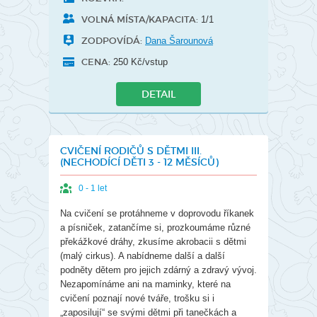
VOLNÁ MÍSTA/KAPACITA:
1/1
ZODPOVÍDÁ:
Dana Šarounová
CENA:
250 Kč/vstup
DETAIL
CVIČENÍ RODIČŮ S DĚTMI III.
(NECHODÍCÍ DĚTI 3 - 12 MĚSÍCŮ)
0 - 1 let
Na cvičení se protáhneme v doprovodu říkanek
a písniček, zatančíme si, prozkoumáme různé
překážkové dráhy, zkusíme akrobacii s dětmi
(malý cirkus). A nabídneme další a další
podněty dětem pro jejich zdárný a zdravý vývoj.
Nezapomínáme ani na maminky, které na
cvičení poznají nové tváře, trošku si i
„zaposilují“ se svými dětmi při tanečkách a