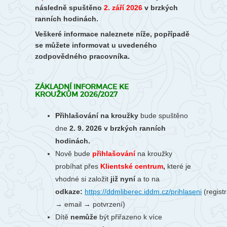
následně spuštěno
2. září 2026
v brzkých
ranních hodinách.
Veškeré informace naleznete níže, popřípadě
se můžete informovat u uvedeného
zodpovědného pracovníka.
ZÁKLADNÍ INFORMACE KE
KROUŽKŮM 2026/2027
Přihlašování na kroužky
bude spuštěno
dne
2. 9. 2026 v brzkých ranních
hodinách.
Nově bude
přihlašování
na kroužky
probíhat
přes
Klientské centrum
,
které je
vhodné si založit
již nyní
a to na
odkaze:
https://ddmliberec.iddm.cz/prihlaseni
(regist
→ email → potvrzení)
Dítě
nemůže
být přiřazeno k více