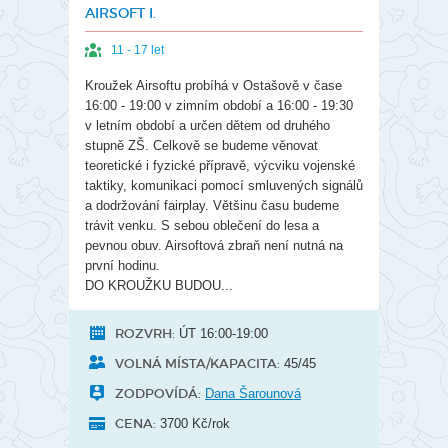
AIRSOFT I.
11 - 17 let
Kroužek Airsoftu probíhá v Ostašově v čase
16:00 - 19:00 v zimním období a 16:00 - 19:30
v letním období a určen dětem od druhého
stupně ZŠ. Celkově se budeme věnovat
teoretické i fyzické přípravě, výcviku vojenské
taktiky, komunikaci pomocí smluvených signálů
a dodržování fairplay. Většinu času budeme
trávit venku. S sebou oblečení do lesa a
pevnou obuv. Airsoftová zbraň není nutná na
první hodinu.
DO KROUŽKU BUDOU...
ROZVRH:
ÚT 16:00-19:00
VOLNÁ MÍSTA/KAPACITA:
45/45
ZODPOVÍDÁ:
Dana Šarounová
CENA:
3700 Kč/rok