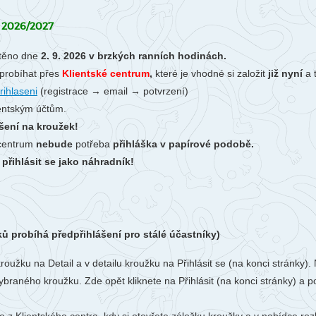
Li
Ubytování
V-Klub
2026/2027
Ko
Projekty
Fo
těno dne
2. 9. 2026 v brzkých ranních hodinách.
probíhat
přes
Klientské centrum
,
které je vhodné si založit
již nyní
a 
O 
rihlaseni
(registrace → email → potvrzení)
ientským účtům.
šení na kroužek!
 centrum
nebude
potřeba
přihláška v papírové podobě.
řihlásit se jako náhradník!
ků probíhá předpřihlášení pro stálé účastníky)
kroužku na Detail a v detailu kroužku na Přihlásit se (na konci stránk
ybraného kroužku. Zde opět kliknete na Přihlásit (na konci stránky) a p