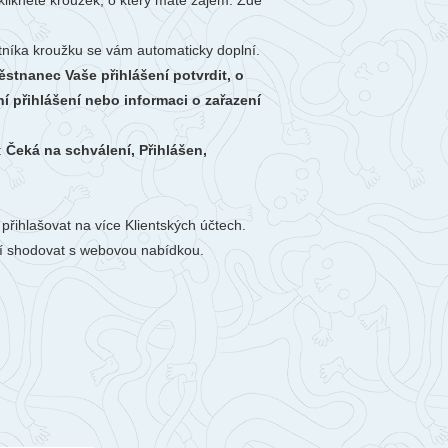
zkliknete kroužek, o který máte zájem. Zde
stníka kroužku se vám automaticky doplní.
stnanec Vaše přihlášení potvrdit, o
í přihlášení nebo informaci o zařazení
:
Čeká na schválení, Přihlášen,
řihlašovat na více Klientských účtech.
sí shodovat s webovou nabídkou.