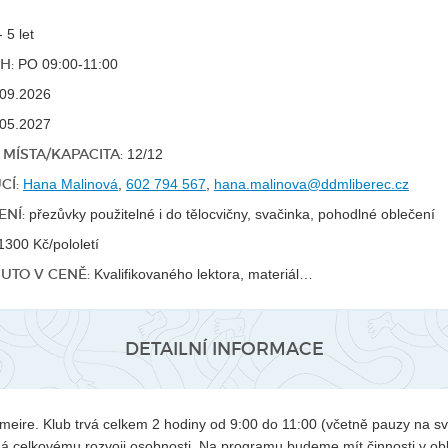
 5 let
H:
PO 09:00-11:00
09.2026
05.2027
MÍSTA/KAPACITA:
12/12
CÍ:
Hana Malinová
,
602 794 567
,
hana.malinova@ddmliberec.cz
NÍ:
přezůvky použitelné i do tělocvičny, svačinka, pohodlné oblečení
300 Kč/pololetí
UTO V CENĚ:
Kvalifikovaného lektora, materiál…
DETAILNÍ INFORMACE
eire. Klub trvá celkem 2 hodiny od 9:00 do 11:00 (včetně pauzy na sv
 celkovému rozvoji osobnosti. Na programu budeme mít činnosti v obla