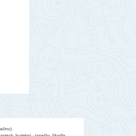
ačinu).
stech: hudební - tanečky, říkadla,