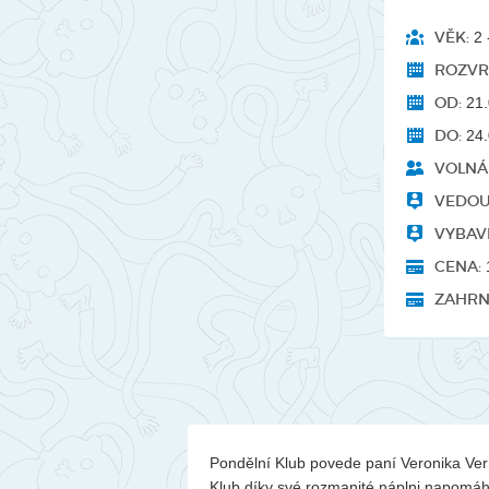
VĚK:
2 -
ROZVR
OD:
21.
DO:
24.
VOLNÁ 
VEDOU
VYBAVE
CENA:
1
ZAHRN
Pondělní Klub povede paní Veronika Verm
Klub díky své rozmanité náplni napomáhá