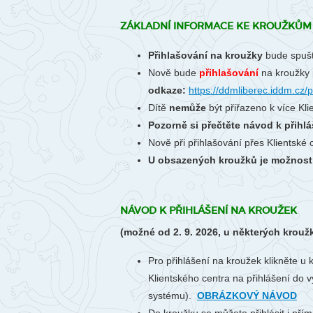
ZÁKLADNÍ INFORMACE KE KROUŽKŮM 
Přihlašování na kroužky
bude spuš
Nově bude
přihlašování
na kroužky 
odkaze:
https://ddmliberec.iddm.cz/p
Dítě
nemůže
být přiřazeno k více Kl
Pozorně si přečtěte návod k přihlá
Nově při přihlašování přes Klientské
U obsazených kroužků je možnost p
NÁVOD K PŘIHLÁŠENÍ NA KROUŽEK
(možné od 2. 9. 2026, u některých krouž
Pro přihlášení na kroužek klikněte u 
Klientského centra na přihlášení do v
systému).
OBRÁZKOVÝ NÁVOD