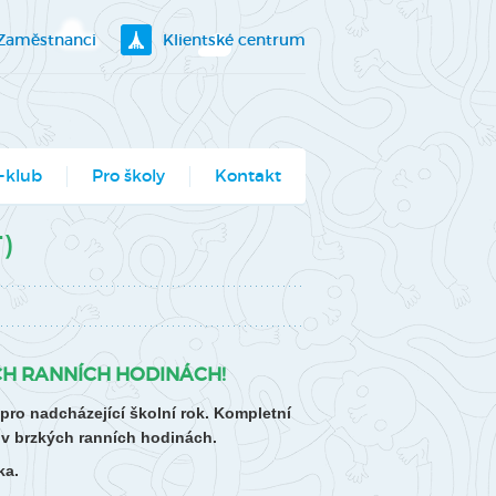
Zaměstnanci
Klientské centrum
-klub
Pro školy
Kontakt
klubík
)
bory
ogramy pro školy
utěž Moje město
H RANNÍCH HODINÁCH!
berec
o nadcházející školní rok. Kompletní
ce ve Véčku
v brzkých ranních hodinách.
ka.
stský parlament