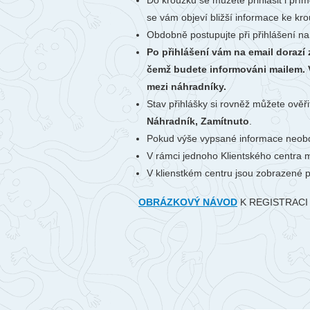
Do kroužku se můžete přihlásit i přím
se vám objeví bližší informace ke krou
Obdobně postupujte při přihlášení na
Po přihlášení vám na email dorazí
čemž budete informováni mailem. V
mezi náhradníky.
Stav přihlášky si rovněž můžete ověři
Náhradník, Zamítnuto
.
Pokud výše vypsané informace neobd
V rámci jednoho Klientského centra m
V klienstkém centru jsou zobrazené 
OBRÁZKOVÝ NÁVOD
K REGISTRACI 