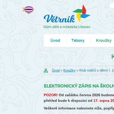
Úvod
Tábory
Kroužky
Jak se přihlá
Formuláře k
Úvod
»
Kroužky
» Klub rodičů s dětmi I. (o
ELEKTRONICKÝ ZÁPIS NA ŠKOLN
POZOR!
Od začátku června 2026 budeme
přehled bude k dispozici od
17. srpna 2
Veškeré informace naleznete níže, pop