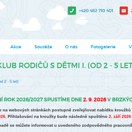
+420 482 710 401
Akce
Soutěže
O nás
Fotogalerie
V
sit?
Moje město Liberec
Aktuality
Akce
V-
KLUB RODIČŮ S DĚTMI I. (OD 2 - 5 LET
e stažení
Umělecké přehlídky
Podcasty
Kroužky
Tá
d 2 - 5 let)
Výsledky soutěží MŠMT -
Povedlo se
Kurzy, semináře
Pr
archiv
Dokumenty
Programy pro školy
So
Í ROK 2026/2027 SPUSTÍME DNE
2. 9. 2026
V BRZKÝC
Li
Činnosti
Projekty
 na webových stránkách postupně zveřejňovat nabídku kroužků pr
Ak
026.
Přihlašování na kroužky bude následně spuštěno
2. září 2026
Zaměstnanci
Soutěže
řípadě se můžete informovat u uvedeného zodpovědného pracovní
Mě
Hledáme nové kolegy
Tábory