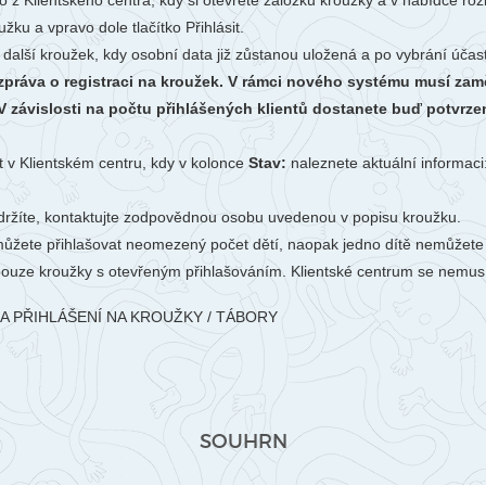
o z Klientského centra, kdy si otevřete záložku kroužky a v nabídce ro
žku a vpravo dole tlačítko Přihlásit.
 další kroužek, kdy osobní data již zůstanou uložená a po vybrání úča
 zpráva o registraci na kroužek. V rámci nového systému musí zamě
 závislosti na počtu přihlášených klientů dostanete buď potvrzen
t v Klientském centru, kdy v kolonce
Stav:
naleznete aktuální informaci
ržíte, kontaktujte zodpovědnou osobu uvedenou v popisu kroužku.
ůžete přihlašovat neomezený počet dětí, naopak jedno dítě nemůžete p
pouze kroužky s otevřeným přihlašováním. Klientské centrum se nemu
A PŘIHLÁŠENÍ NA KROUŽKY / TÁBORY
SOUHRN