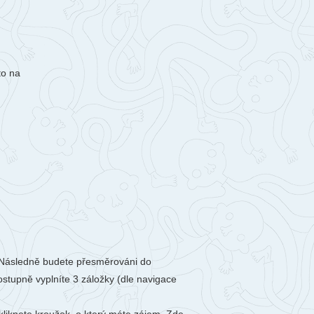
berec
ntakty
togalerie
to na
nás
y). Následně budete přesměrováni do
ostupně vyplníte 3 záložky (dle navigace