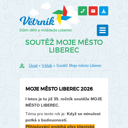
SOUTĚŽ MOJE MĚSTO
LIBEREC
Úvod
»
V-klub
» Soutěž Moje město Liberec
MOJE MĚSTO LIBEREC 2026
I letos je tu již 35. ročník soutěže MOJE
MĚSTO LIBEREC.
Téma pro tento rok je:
Když se minulost
potká s budoucností.
Přihlašování probíhá přes klientské