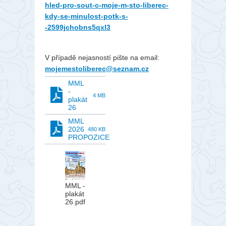
hled-pro-sout-c-moje-m-sto-liberec-
kdy-se-minulost-potk-s-
-2599jchobns5qxl3
V případě nejasností pište na email:
mojemestoliberec@seznam.cz
MML
-
4 MB
plakát
26
MML
2026
480 KB
PROPOZICE
MML -
plakát
26.pdf