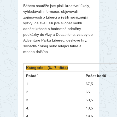
Během soutěže jste plnili kreativní úkoly,
vyhledávali informace, objevovali
zajímavosti o Liberci a řešili nejrůznější
výzvy. Za své úsilí jste si opět mohli
odnést krásné a hodnotné odměny –
poukázky do Alzy a Decathlonu, vstupy do
Adventure Parku Liberec, deskové hry,
švihadla Švihej nebo létající talíře a
mnoho dalšího.
Kategorie I. (6.- 7. třída)
Pořadí
Počet bodů
1.
67,5
2.
65
3.
50,5
4.
49,5
4.
49,5