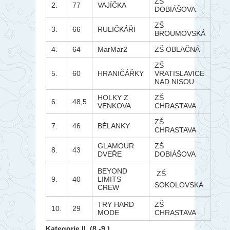
ZŠ
2.
77
VAJÍČKA
DOBIÁŠOVA
ZŠ
3.
66
RULIČKÁŘI
BROUMOVSKÁ
4.
64
MarMar2
ZŠ OBLAČNÁ
ZŠ
5.
60
HRANIČÁŘKY
VRATISLAVICE
NAD NISOU
HOLKY Z
ZŠ
6.
48,5
VENKOVA
CHRASTAVA
ZŠ
7.
46
BĚLANKY
CHRASTAVA
GLAMOUR
ZŠ
8.
43
DVEŘE
DOBIÁŠOVA
BEYOND
ZŠ
9.
40
LIMITS
SOKOLOVSKÁ
CREW
TRY HARD
ZŠ
10.
29
MODE
CHRASTAVA
Kategorie II. (8.-9.)