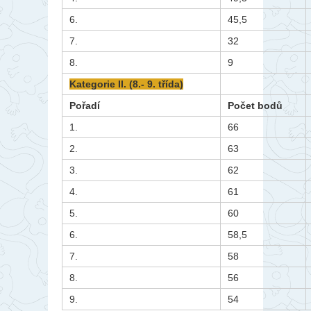
6.
45,5
7.
32
8.
9
Kategorie II. (8.- 9. třída)
Pořadí
Počet bodů
1.
66
2.
63
3.
62
4.
61
5.
60
6.
58,5
7.
58
8.
56
9.
54