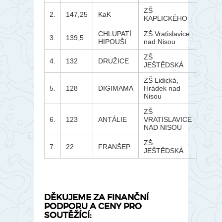
ZŠ
2.
147,25
KaK
KAPLICKÉHO
CHLUPATÍ
ZŠ Vratislavice
3.
139,5
HIPOUŠI
nad Nisou
ZŠ
4.
132
DRUŽICE
JEŠTĚDSKÁ
ZŠ Lidická,
5.
128
DIGIMAMA
Hrádek nad
Nisou
ZŠ
6.
123
ANTÁLIE
VRATISLAVICE
NAD NISOU
ZŠ
7.
22
FRANŠEP
JEŠTĚDSKÁ
DĚKUJEME ZA FINANČNÍ
PODPORU A CENY PRO
SOUTĚŽÍCÍ: