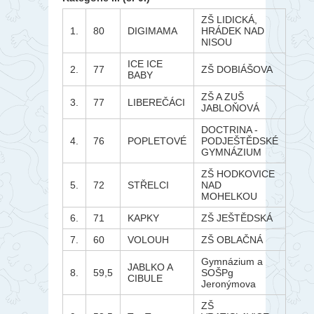
ZŠ LIDICKÁ,
1.
80
DIGIMAMA
HRÁDEK NAD
NISOU
ICE ICE
2.
77
ZŠ DOBIÁŠOVA
BABY
ZŠ A ZUŠ
3.
77
LIBEREČÁCI
JABLOŇOVÁ
DOCTRINA -
4.
76
POPLETOVÉ
PODJEŠTĚDSKÉ
GYMNÁZIUM
ZŠ HODKOVICE
5.
72
STŘELCI
NAD
MOHELKOU
6.
71
KAPKY
ZŠ JEŠTĚDSKÁ
7.
60
VOLOUH
ZŠ OBLAČNÁ
Gymnázium a
JABLKO A
8.
59,5
SOŠPg
CIBULE
Jeronýmova
ZŠ