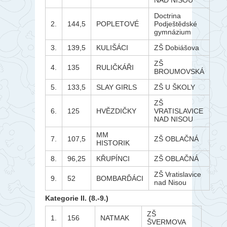
NAD NISOU
Doctrina
2.
144,5
POPLETOVÉ
Podještědské
gymnázium
3.
139,5
KULIŠÁCI
ZŠ Dobiášova
ZŠ
4.
135
RULIČKÁŘI
BROUMOVSKÁ
5.
133,5
SLAY GIRLS
ZŠ U ŠKOLY
ZŠ
6.
125
HVĚZDIČKY
VRATISLAVICE
NAD NISOU
MM
7.
107,5
ZŠ OBLAČNÁ
HISTORIK
8.
96,25
KŘUPÍNCI
ZŠ OBLAČNÁ
ZŠ Vratislavice
9.
52
BOMBARĎÁCI
nad Nisou
Kategorie II. (8.-9.)
ZŠ
1.
156
NATMAK
ŠVERMOVA