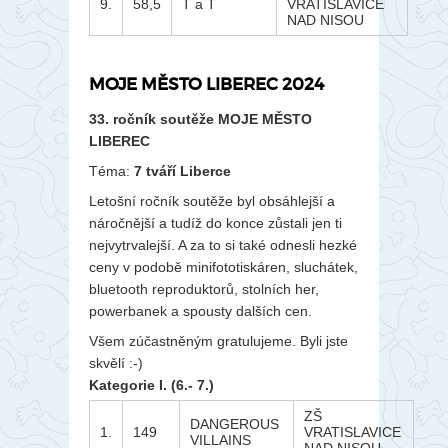
9.
58,5
T a T
VRATISLAVICE
NAD NISOU
MOJE MĚSTO LIBEREC 2024
33. ročník soutěže MOJE MĚSTO
LIBEREC
Téma:
7 tváří Liberce
Letošní ročník soutěže byl obsáhlejší a
náročnější a tudíž do konce zůstali jen ti
nejvytrvalejší. A za to si také odnesli hezké
ceny v podobě minifototiskáren, sluchátek,
bluetooth reproduktorů, stolních her,
powerbanek a spousty dalších cen.
Všem zúčastněným gratulujeme. Byli jste
skvělí :-)
Kategorie I. (6.- 7.)
ZŠ
DANGEROUS
1.
149
VRATISLAVICE
VILLAINS