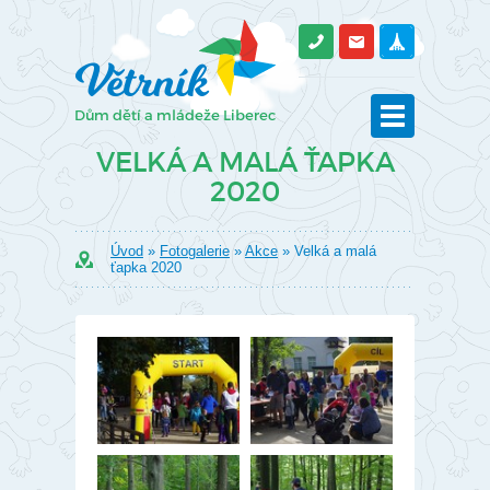
VELKÁ A MALÁ ŤAPKA
2020
Úvod
»
Fotogalerie
»
Akce
» Velká a malá
ťapka 2020