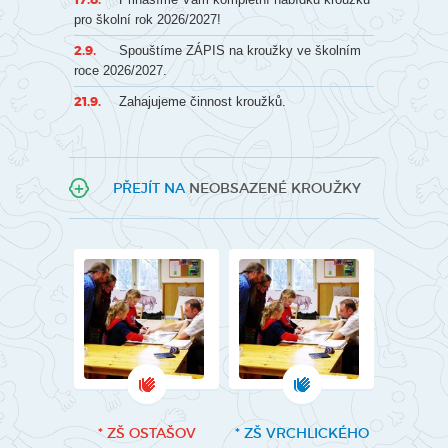
pro školní rok 2026/2027!
2.9.
Spouštíme ZÁPIS na kroužky ve školním
roce 2026/2027.
21.9.
Zahajujeme činnost kroužků.
PŘEJÍT NA
NEOBSAZENÉ KROUŽKY
VÝBĚŽKU
* ZŠ OSTAŠOV
* ZŠ VRCHLICKÉHO
DESK