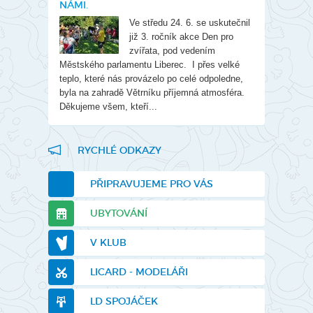
NÁMI.
Ve středu 24. 6. se uskutečnil
již 3. ročník akce Den pro
zvířata, pod vedením
Městského parlamentu Liberec. I přes velké
teplo, které nás provázelo po celé odpoledne,
byla na zahradě Větrníku příjemná atmosféra.
Děkujeme všem, kteří...
RYCHLÉ ODKAZY
PŘIPRAVUJEME PRO VÁS
UBYTOVÁNÍ
V KLUB
LICARD - MODELÁŘI
LD SPOJÁČEK