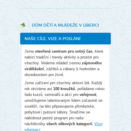
DŮM DĚTÍ A MLÁDEŽE V LIBERCI
NAŠE CÍLE, VIZE A POSLÁNÍ
Jsme
otevřené centrum pro volný čas
, které
nabízí tradiční i trendy aktivity a prostor pro
všechny. Vedeme mládež cestou
zájmového
vzdělávání
, zážitků a zábavy k hodnotám a
dovednostem pro život.
Jsme zařízení pro všechny aktivní lidi. Každý
rok otvíráme asi
100 kroužků
, pořádáme celou
řadu kurzů, seminářů a akcí pro
veřejnost
,
umožňujeme talentovaným lidem zúčastnit se
soutěží, na léto připravujeme příměstské,
pobytové i putovní tábory. Snažíme se
nabídnout pestrý program pro naše
návštěvníky
všech věkových kategorií.
Více
informací