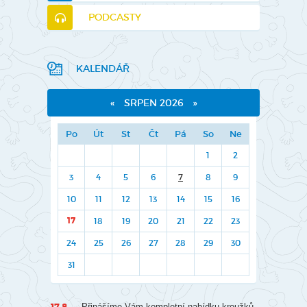
PODCASTY
KALENDÁŘ
«
SRPEN 2026
»
Po
Út
St
Čt
Pá
So
Ne
1
2
3
4
5
6
7
8
9
10
11
12
13
14
15
16
17
18
19
20
21
22
23
24
25
26
27
28
29
30
31
17.8.
Přinášíme Vám kompletní nabídku kroužků