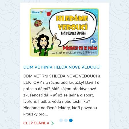
DDM VĚTRNÍK HLEDÁ NOVÉ VEDOUCÍ!
INFORMACE
ROK 2026/
ání
DDM VĚTRNÍK HLEDÁ NOVÉ VEDOUCÍ a
Přinášíme Vá
6 stále
LEKTORY na různorodé kroužky! Baví Tě
nového školn
ká. Místa na
práce s dětmi? Máš zájem předávat své
2026 budeme
– nezmeškejte
zkušenosti dál - ať už se jedná o sport,
postupně zve
pohybu a
tvoření, hudbu, vědu nebo techniku?
nadcházející
Hledáme nadšené lektory, kteří povedou
bude k dispoz
kroužky pro...
CELÝ ČLÁN
CELÝ ČLÁNEK