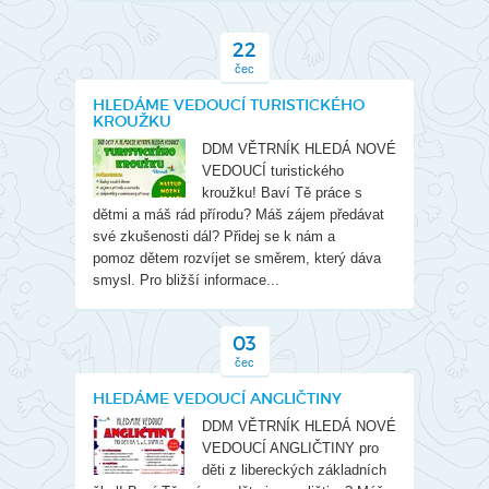
22
čec
HLEDÁME VEDOUCÍ TURISTICKÉHO
KROUŽKU
DDM VĚTRNÍK HLEDÁ NOVÉ
VEDOUCÍ turistického
kroužku! Baví Tě práce s
dětmi a máš rád přírodu? Máš zájem předávat
své zkušenosti dál? Přidej se k nám a
pomoz dětem rozvíjet se směrem, který dáva
smysl. Pro bližší informace...
03
čec
HLEDÁME VEDOUCÍ ANGLIČTINY
DDM VĚTRNÍK HLEDÁ NOVÉ
VEDOUCÍ ANGLIČTINY pro
děti z libereckých základních