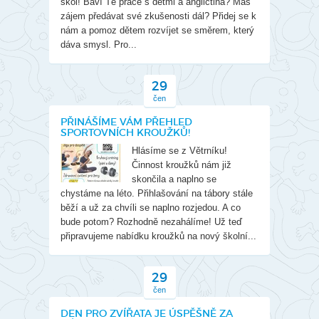
škol! Baví Tě práce s dětmi a angličtina? Máš
zájem předávat své zkušenosti dál? Přidej se k
nám a pomoz dětem rozvíjet se směrem, který
dáva smysl. Pro...
29
čen
PŘINÁŠÍME VÁM PŘEHLED
SPORTOVNÍCH KROUŽKŮ!
Hlásíme se z Větrníku!
Činnost kroužků nám již
skončila a naplno se
chystáme na léto. Přihlašování na tábory stále
běží a už za chvíli se naplno rozjedou. A co
bude potom? Rozhodně nezahálíme! Už teď
připravujeme nabídku kroužků na nový školní...
29
čen
DEN PRO ZVÍŘATA JE ÚSPĚŠNĚ ZA