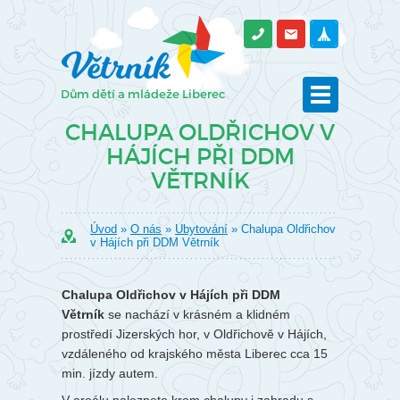
CHALUPA OLDŘICHOV V
HÁJÍCH PŘI DDM
VĚTRNÍK
Úvod
»
O nás
»
Ubytování
» Chalupa Oldřichov
v Hájích při DDM Větrník
Chalupa Oldřichov v Hájích při DDM
Větrník
se nachází v krásném a klidném
prostředí Jizerských hor, v Oldřichově v Hájích,
vzdáleného od krajského města Liberec cca 15
min. jízdy autem.