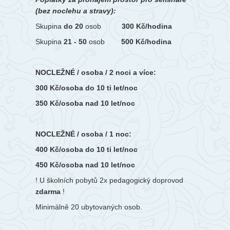
(bez noclehu a stravy):
Skupina
do 20
osob
300 Kč/hodina
Skupina
21 - 50
osob
500 Kč/hodina
NOCLEŽNÉ / osoba / 2 noci a více:
300 Kč/osoba do 10 ti let/noc
350 Kč/osoba nad 10 let/noc
NOCLEŽNÉ / osoba / 1 noc:
400 Kč/osoba do 10 ti let/noc
450 Kč/osoba nad 10 let/noc
! U školních pobytů 2x pedagogický doprovod
zdarma
!
Minimálně 20 ubytovaných osob.