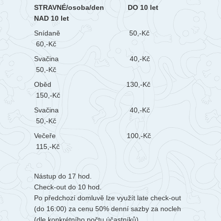
STRAVNÉ/osoba/den DO 10 let
NAD 10 let
Snídaně 50,-Kč
60,-Kč
Svačina 40,-Kč
50,-Kč
Oběd 130,-Kč
150,-Kč
Svačina 40,-Kč
50,-Kč
Večeře 100,-Kč
115,-Kč
Nástup do 17 hod.
Check-out do 10 hod.
Po předchozí domluvě lze využít late check-out
(do 16:00) za cenu 50% denní sazby za nocleh
(dle konkrétního počtu účastníků)