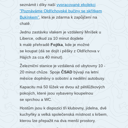
seznámit i díky naší
vypracované ekolekci
"Poznáváme Oldřichovské bučiny se skřítkem
Bukínkem"
, která je zdarma k zapůjčení na
chatě.
Jednu zastávku vlakem je vzdálený Mníšek u
Liberce, odkud za 10 minut dojdete
k malé přehradě
Fojtka
, kde je možné
se koupat (dá se dojít i pěšky z Oldřichova v
Hájích za cca 40 minut).
Železniční stanice je vzdálená od ubytovny 10 -
20 minut chůze. Spoje
ČSAD
bývají na letní
měsíce doplněny o sobotní a nedělní autobusy.
Kapacitu má 50 lůžek ve dvou až pětilůžkových
pokojích, které jsou vybaveny koupelnou
se sprchou a WC.
Hostům jsou k dispozici tři klubovny, jídelna, dvě
kuchyňky a velká společenská místnost s krbem,
kterou lze přepažit na dva menší prostory.