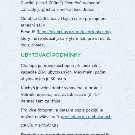
2
Z velké (cca 3 000m
) částečně oplocené
zahrady je přístup k mělké říčce Jeřici.
Od obce Oldřichov v Hájích si lze pronajmout
taneční sál v
Besedě (
https://oldrichov.cz/urad/cenik-sluzeb/
),
který může sloužit jako kryté místo pro strečink,
jógu, pilates,...
UBYTOVACÍ PODMÍNKY
Chalupa je provozuschopná při minimální
kapacitě 20-ti ubytovaných. Maximální počet
ubytovaných je 50 osob.
Kuchyň je velmi dobře vybavena, a proto ji
Větrník nepronajímá, avšak stravu (2 - 5×
denně) sám zajišťuje.
Pro více fotografií a detailní popis pokojů je
možné navštívit naši
prezentaci na e-chalupách
.
CENÍK PRONÁJMU
Poplatky za pronájem prostor pro semináře