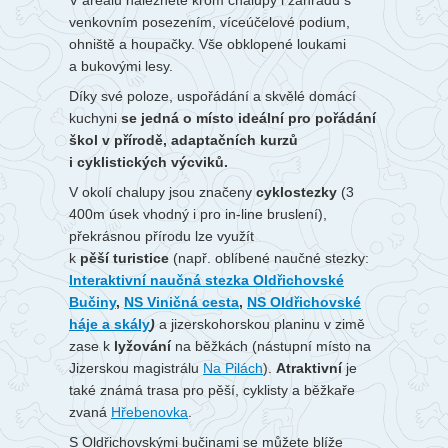
V areálu naleznete krom chalupy i zahradu s
venkovním posezením, víceúčelové podium,
ohniště a houpačky. Vše obklopené loukami
a bukovými lesy.
Díky své poloze, uspořádání a skvělé domácí
kuchyni
se jedná o místo ideální pro pořádání
škol v přírodě, adaptačních kurzů
i cyklistických výcviků.
V okolí chalupy jsou značeny
cyklostezky
(3
400m úsek vhodný i pro in-line bruslení),
překrásnou přírodu lze využít
k
pěší turistice
(např. oblíbené naučné stezky:
Interaktivní naučná stezka Oldřichovské
Bučiny
,
NS Viničná cesta
,
NS Oldřichovské
háje a skály
)
a jizerskohorskou planinu v zimě
zase k
lyžování
na běžkách (nástupní místo na
Jizerskou magistrálu
Na Pilách
).
Atraktivní
je
také známá trasa pro pěší, cyklisty a běžkaře
zvaná
Hřebenovka
.
S Oldřichovskými bučinami se můžete blíže