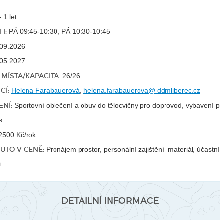
 1 let
H:
PÁ 09:45-10:30, PÁ 10:30-10:45
09.2026
05.2027
MÍSTA/KAPACITA:
26/26
CÍ:
Helena Farabauerová
,
helena.farabauerova@ ddmliberec.cz
NÍ:
Sportovní oblečení a obuv do tělocvičny pro doprovod, vybavení p
s
2500 Kč/rok
UTO V CENĚ:
Pronájem prostor, personální zajištění, materiál, účastní
i.
DETAILNÍ INFORMACE