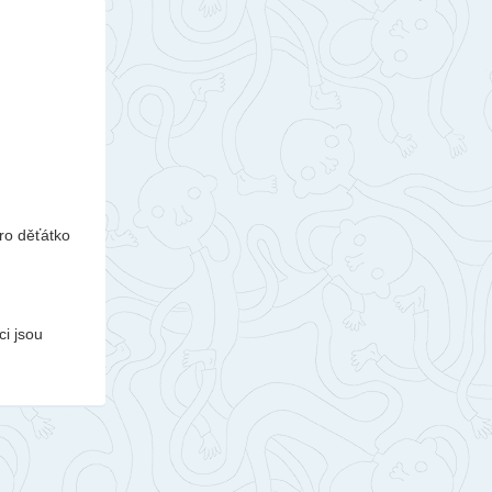
ro děťátko
ci jsou