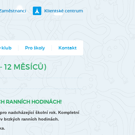
Zaměstnanci
Klientské centrum
-klub
Pro školy
Kontakt
klubík
- 12 MĚSÍCŮ)
bory
ogramy pro školy
utěž Moje město
H RANNÍCH HODINÁCH!
berec
o nadcházející školní rok. Kompletní
ce ve Véčku
v brzkých ranních hodinách.
ka.
stský parlament