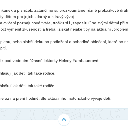
íkanek a písniček, zatančíme si, prozkoumáme různé překážkové dráhy
ty dětem pro jejich zdárný a zdravý vývoj.
ičení poznají nové tváře, trošku si i „zaposilují“ se svými dětmi při 
t vyměnit zkušenosti a třeba i získat nějaké tipy na aktuální „problém
.
plenu, nebo slabší deku na podložení a pohodlné oblečení, které ho 
ití.
ník pod vedením úžasné lektorky Heleny Farabauerové.
lašují jak děti, tak také rodiče.
lašují jak děti, tak také rodiče.
e až na první hodině, dle aktuálního motorického vývoje dětí.