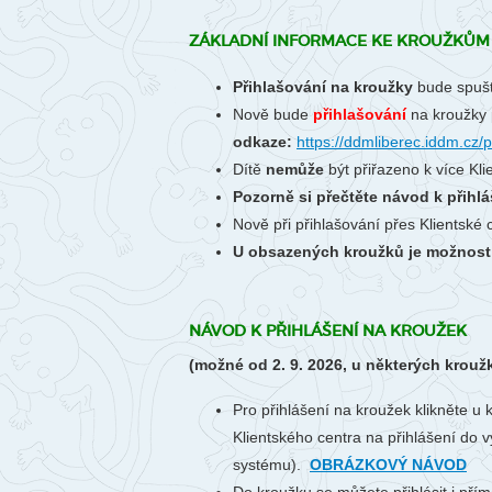
ZÁKLADNÍ INFORMACE KE KROUŽKŮM 
Přihlašování na kroužky
bude spuš
Nově bude
přihlašování
na kroužky 
odkaze:
https://ddmliberec.iddm.cz/p
Dítě
nemůže
být přiřazeno k více Kl
Pozorně si přečtěte návod k přihlá
Nově při přihlašování přes Klientské
U obsazených kroužků je možnost p
NÁVOD K PŘIHLÁŠENÍ NA KROUŽEK
(možné od 2. 9. 2026, u některých krouž
Pro přihlášení na kroužek klikněte u 
Klientského centra na přihlášení do v
systému).
OBRÁZKOVÝ NÁVOD