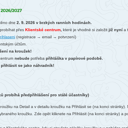
Li
Ubytování
V-Klub
2026/2027
Ko
Projekty
Fo
těno dne
2. 9. 2026 v brzkých ranních hodinách.
probíhat
přes
Klientské centrum
,
které je vhodné si založit
již nyní
a 
O 
rihlaseni
(registrace → email → potvrzení)
ientským účtům.
šení na kroužek!
 centrum
nebude
potřeba
přihláška v papírové podobě.
řihlásit se jako náhradník!
ků probíhá předpřihlášení pro stálé účastníky)
kroužku na Detail a v detailu kroužku na Přihlásit se (na konci stránk
ybraného kroužku. Zde opět kliknete na Přihlásit (na konci stránky) a p