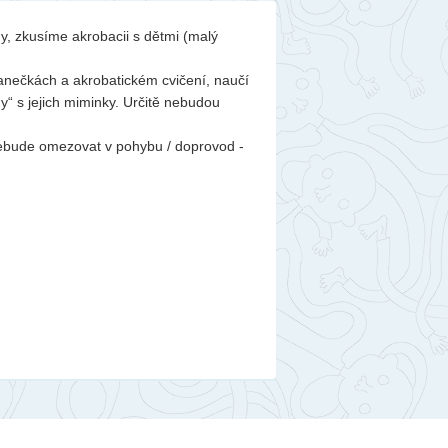
, zkusíme akrobacii s dětmi (malý
tanečkách a akrobatickém cvičení, naučí
y“ s jejich miminky. Určitě nebudou
nebude omezovat v pohybu / doprovod -