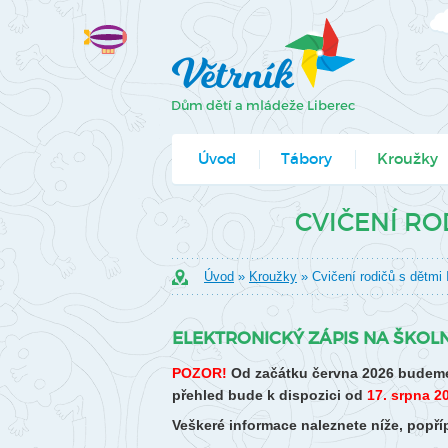
Úvod
Tábory
Kroužky
Jak se přihlá
CVIČENÍ ROD
Formuláře k
Úvod
»
Kroužky
» Cvičení rodičů s dětmi I
ELEKTRONICKÝ ZÁPIS NA ŠKOLN
POZOR!
Od začátku června 2026 budeme
přehled bude k dispozici od
17. srpna 2
Veškeré informace naleznete níže, pop