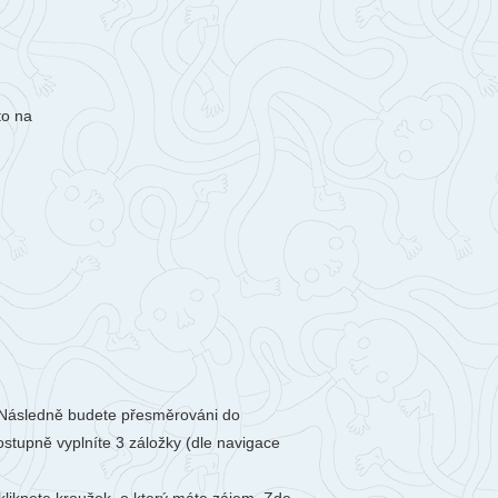
berec
ntakty
togalerie
to na
nás
y). Následně budete přesměrováni do
ostupně vyplníte 3 záložky (dle navigace