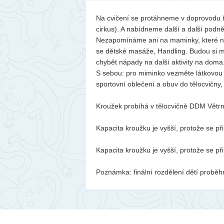
Na cvičení se protáhneme v doprovodu ř
cirkus). A nabídneme další a další podně
Nezapomínáme ani na maminky, které na cv
se dětské masáže, Handling. Budou si moc
chybět nápady na další aktivity na doma
S sebou: pro miminko vezměte látkovou 
sportovní oblečení a obuv do tělocvičny, p
Kroužek probíhá v tělocvičně DDM Větr
Kapacita kroužku je vyšší, protože se přih
Kapacita kroužku je vyšší, protože se přih
Poznámka: finální rozdělení dětí proběhn