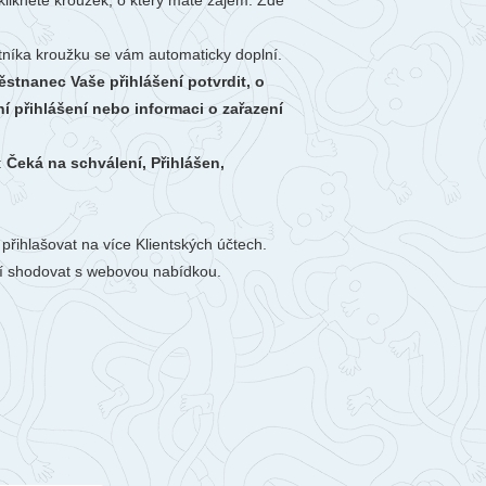
zkliknete kroužek, o který máte zájem. Zde
stníka kroužku se vám automaticky doplní.
stnanec Vaše přihlášení potvrdit, o
í přihlášení nebo informaci o zařazení
:
Čeká na schválení, Přihlášen,
řihlašovat na více Klientských účtech.
sí shodovat s webovou nabídkou.