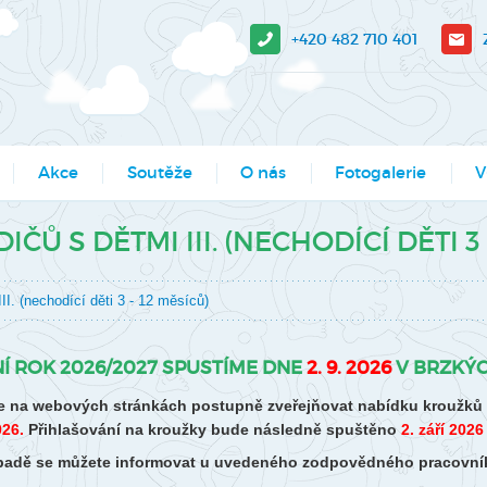
+420 482 710 401
Akce
Soutěže
O nás
Fotogalerie
V
sit?
Moje město Liberec
Aktuality
Akce
V-
IČŮ S DĚTMI III. (NECHODÍCÍ DĚTI 3 
e stažení
Umělecké přehlídky
Podcasty
Kroužky
Tá
II. (nechodící děti 3 - 12 měsíců)
Výsledky soutěží MŠMT -
Povedlo se
Kurzy, semináře
Pr
archiv
Dokumenty
Programy pro školy
So
Í ROK 2026/2027 SPUSTÍME DNE
2. 9. 2026
V BRZKÝC
Li
Činnosti
Projekty
 na webových stránkách postupně zveřejňovat nabídku kroužků pr
Ak
026.
Přihlašování na kroužky bude následně spuštěno
2. září 2026
Zaměstnanci
Soutěže
řípadě se můžete informovat u uvedeného zodpovědného pracovní
Mě
Hledáme nové kolegy
Tábory