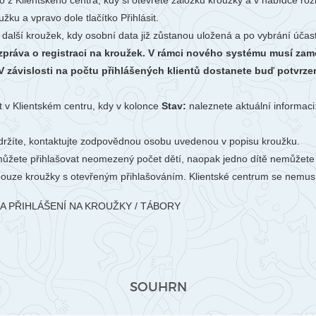
o z Klientského centra, kdy si otevřete záložku kroužky a v nabídce ro
žku a vpravo dole tlačítko Přihlásit.
 další kroužek, kdy osobní data již zůstanou uložená a po vybrání úča
 zpráva o registraci na kroužek. V rámci nového systému musí zamě
 závislosti na počtu přihlášených klientů dostanete buď potvrzen
t v Klientském centru, kdy v kolonce
Stav:
naleznete aktuální informaci
ržíte, kontaktujte zodpovědnou osobu uvedenou v popisu kroužku.
ůžete přihlašovat neomezený počet dětí, naopak jedno dítě nemůžete p
pouze kroužky s otevřeným přihlašováním. Klientské centrum se nemu
A PŘIHLÁŠENÍ NA KROUŽKY / TÁBORY
SOUHRN