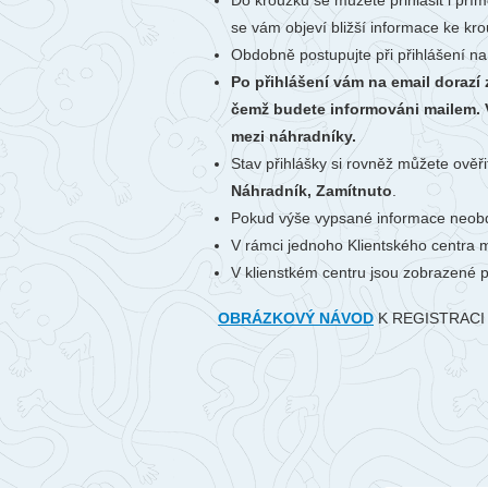
Do kroužku se můžete přihlásit i přím
se vám objeví bližší informace ke krou
Obdobně postupujte při přihlášení na
Po přihlášení vám na email dorazí
čemž budete informováni mailem. V
mezi náhradníky.
Stav přihlášky si rovněž můžete ověři
Náhradník, Zamítnuto
.
Pokud výše vypsané informace neobd
V rámci jednoho Klientského centra m
V klienstkém centru jsou zobrazené 
OBRÁZKOVÝ NÁVOD
K REGISTRACI 