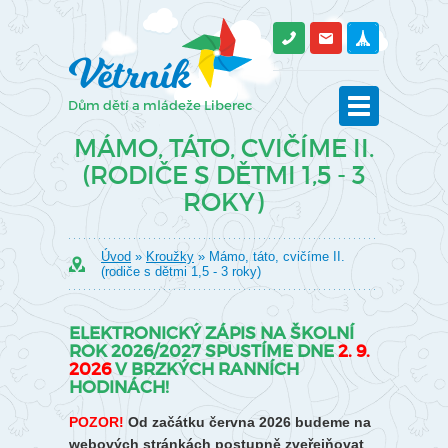
MÁMO, TÁTO, CVIČÍME II.
(RODIČE S DĚTMI 1,5 - 3
ROKY)
Úvod
»
Kroužky
» Mámo, táto, cvičíme II.
(rodiče s dětmi 1,5 - 3 roky)
ELEKTRONICKÝ ZÁPIS NA ŠKOLNÍ
ROK 2026/2027 SPUSTÍME DNE
2. 9.
2026
V BRZKÝCH RANNÍCH
HODINÁCH!
POZOR!
Od začátku června 2026 budeme na
webových stránkách postupně zveřejňovat