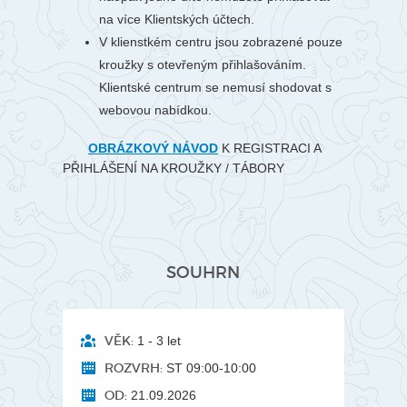
na více Klientských účtech.
V klienstkém centru jsou zobrazené pouze
kroužky s otevřeným přihlašováním.
Klientské centrum se nemusí shodovat s
webovou nabídkou.
OBRÁZKOVÝ NÁVOD
K REGISTRACI A
PŘIHLÁŠENÍ NA KROUŽKY / TÁBORY
SOUHRN
VĚK:
1 - 3 let
ROZVRH:
ST 09:00-10:00
OD:
21.09.2026