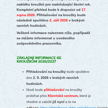
nabídku kroužků pro nadcházející školní rok.
Kompletní přehled bude k dispozici od
17.
srpna 2026.
Přihlašování na kroužky bude
následně spuštěno
2. září 2026
v brzkých
ranních hodinách.
Veškeré informace naleznete níže, popřípadě
se můžete informovat u uvedeného
zodpovědného pracovníka.
ZÁKLADNÍ INFORMACE KE
KROUŽKŮM 2026/2027
Přihlašování na kroužky
bude spuštěno
dne
2. 9. 2026 v brzkých ranních
hodinách.
Nově bude
přihlašování
na kroužky
probíhat
přes
Klientské centrum
,
které je
vhodné si založit
již nyní
a to na
odkaze:
https://ddmliberec.iddm.cz/prihlaseni
(regist