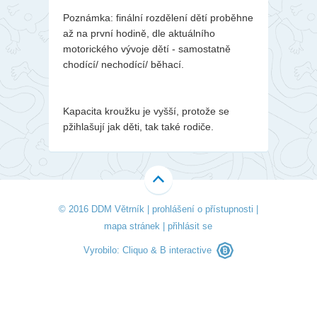
Poznámka: finální rozdělení dětí proběhne
až na první hodině, dle aktuálního
motorického vývoje dětí - samostatně
chodící/ nechodící/ běhací.
Kapacita kroužku je vyšší, protože se
pžihlašují jak děti, tak také rodiče.
© 2016 DDM Větrník |
prohlášení o přístupnosti
|
mapa stránek
|
přihlásit se
Vyrobilo:
Cliquo
&
B interactive