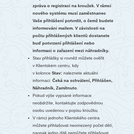
zpráva o registraci na kroužek. V rámci
nového systému musí zaměstnanec
Vaše přihlášení potvrdit, o čemž budete
informováni mailem. V závislosti na
počtu přihlášených klientů dostanete
buď potvrzení přihlášení nebo
informaci o zařazení mezi náhradníky.
Stav přihlášky si rovněž můžete ověřit
v Klientském centru, kdy
v kolonce
Stav:
naleznete aktuální
informaci:
Čeká na schválení, Přihlášen,
Náhradník, Zamítnuto
.
Pokud výše vypsané informace
neobdržíte, kontaktujte zodpovědnou
osobu uvedenou v popisu kroužku.
V rámci jednoho Klientského centra
můžete přihlašovat neomezený počet dětí,
naopak jedno dítě nemůžete přihlašovat