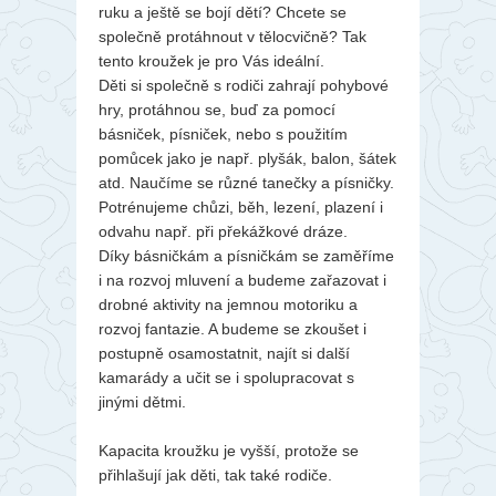
ruku a ještě se bojí dětí? Chcete se
společně protáhnout v tělocvičně? Tak
tento kroužek je pro Vás ideální.
Děti si společně s rodiči zahrají pohybové
hry, protáhnou se, buď za pomocí
básniček, písniček, nebo s použitím
pomůcek jako je např. plyšák, balon, šátek
atd. Naučíme se různé tanečky a písničky.
Potrénujeme chůzi, běh, lezení, plazení i
odvahu např. při překážkové dráze.
Díky básničkám a písničkám se zaměříme
i na rozvoj mluvení a budeme zařazovat i
drobné aktivity na jemnou motoriku a
rozvoj fantazie. A budeme se zkoušet i
postupně osamostatnit, najít si další
kamarády a učit se i spolupracovat s
jinými dětmi.
Kapacita kroužku je vyšší, protože se
přihlašují jak děti, tak také rodiče.