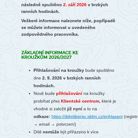
následně spuštěno
2. září 2026
v brzkých
ranních hodinách.
Veškeré informace naleznete níže, popřípadě
se můžete informovat u uvedeného
zodpovědného pracovníka.
ZÁKLADNÍ INFORMACE KE
KROUŽKŮM 2026/2027
Přihlašování na kroužky
bude spuštěno
dne
2. 9. 2026 v brzkých ranních
hodinách.
Nově bude
přihlašování
na kroužky
probíhat
přes
Klientské centrum
,
které je
vhodné si založit
již nyní
a to na
odkaze:
https://ddmliberec.iddm.cz/prihlaseni
(regist
→ email → potvrzení)
Dítě
nemůže
být přiřazeno k více