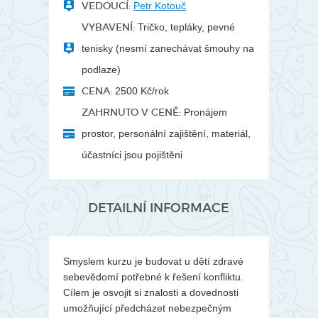
VEDOUCÍ:
Petr Kotouč
VYBAVENÍ:
Tričko, tepláky, pevné
tenisky (nesmí zanechávat šmouhy na
podlaze)
CENA:
2500 Kč/rok
ZAHRNUTO V CENĚ:
Pronájem
prostor, personální zajištění, materiál,
účastníci jsou pojištěni
DETAILNÍ INFORMACE
Smyslem kurzu je budovat u dětí zdravé
sebevědomí potřebné k řešení konfliktu.
Cílem je osvojit si znalosti a dovednosti
umožňující předcházet nebezpečným