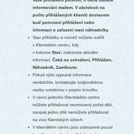
Vaše přihlášení potvrdit, o čemž budete
informováni mailem. V závislosti na
počtu přihlášených klientů dostanete
buď potvrzení přihlášení nebo
informaci o zařazení mezi náhradníky.
Stav přihlášky si rovněž můžete ověřit
v Klientském centru, kdy
v kolonce
Stav:
naleznete aktuální
informaci:
Čeká na schválení, Přihlášen,
Náhradník, Zamítnuto
.
Pokud výše vypsané informace
neobdržíte, kontaktujte zodpovědnou
osobu uvedenou v popisu kroužku.
V rámci jednoho Klientského centra
můžete přihlašovat neomezený počet dětí,
naopak jedno dítě nemůžete přihlašovat
na více Klientských účtech.
V klienstkém centru jsou zobrazené pouze