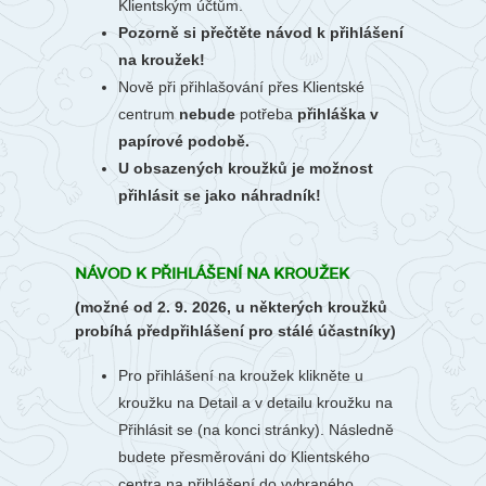
Klientským účtům.
Pozorně si přečtěte návod k přihlášení
na kroužek!
Nově při přihlašování přes Klientské
centrum
nebude
potřeba
přihláška v
papírové podobě.
U obsazených kroužků je možnost
přihlásit se jako náhradník!
NÁVOD K PŘIHLÁŠENÍ NA KROUŽEK
(možné od 2. 9. 2026, u některých kroužků
probíhá předpřihlášení pro stálé účastníky)
Pro přihlášení na kroužek klikněte u
kroužku na Detail a v detailu kroužku na
Přihlásit se (na konci stránky). Následně
budete přesměrováni do Klientského
centra na přihlášení do vybraného