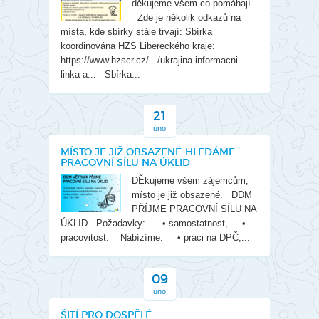
děkujeme všem co pomáhají.
Zde je několik odkazů na
místa, kde sbírky stále trvají: Sbírka
koordinována HZS Libereckého kraje:
https://www.hzscr.cz/.../ukrajina-informacni-
linka-a... Sbírka...
21
úno
MÍSTO JE JIŽ OBSAZENÉ-HLEDÁME
PRACOVNÍ SÍLU NA ÚKLID
DĚkujeme všem zájemcům,
místo je již obsazené. DDM
PŘÍJME PRACOVNÍ SÍLU NA
ÚKLID Požadavky: • samostatnost, •
pracovitost. Nabízíme: • práci na DPČ,...
09
úno
ŠITÍ PRO DOSPĚLÉ