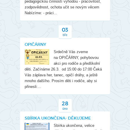
pedagogickou činností výhodou - pracovitost,
zodpovědnost, ochota učit se novým věcem
Nabízíme: - práci...
03
bře
OPIČÁRNY
Srdečně Vás zveme
na OPIČÁRNY, pohybovou
akci pro rodiče a předškolní
děti. Začínáme 26.3. od 15:00 do 17:00 Čeká
Vás záplava her, tanec, opičí dráhy, a ještě
mnoho dalšího. Prosím děti i rodiče, aby si
přinesli:...
28
úno
SBÍRKA UKONČENA- DĚKUJEME
Sbírka ukončena, velice