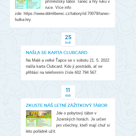
příměstský tábor. Tanec a hry ruku v
ruce. Více info
zde: https://www.ddmliberec.cz/tabory/id:70079/tanec-
hulka-hry
25
kvě
NAŠLA SE KARTA CLUBCARD
Na Malé a velké Ťapce se v sobotu 21. 5. 2022
našla karta Clubcard. Kdo ji postrádá, ať se
přihlásí na telefonním čísle 602 794 567.
11
dub
ZKUSTE NÁŠ LETNÍ ZÁŽITKOVÝ TÁBOR
Jde o pobytový tábor v
Jizerských horách. Je určen
pro všechny, kteří mají chuť si
léto pořádně užít.