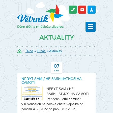
AKTUALITY
Úvod
»
O nás
» Aktuality
07
čen
NEBÝT SÁM / НЕ ЗАЛИШАТИСЯ НА
САМОТІ
NEBÝT SÁM / НЕ
ЗАЛИШАТИСЯ НА САМОТІ
Pětidenní letní seminář
v Krkonoších na horské chatě Vejpálka od
pondělí 4. 7. 2022 do pátku 8.7 2022