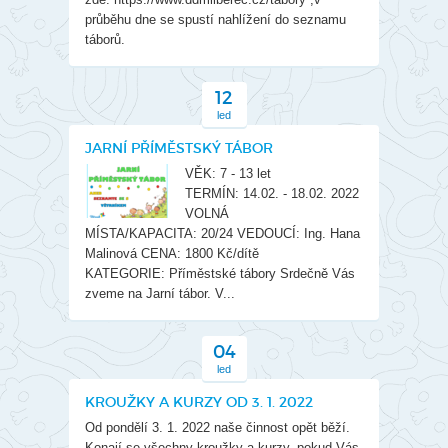
průběhu dne se spustí nahlížení do seznamu
táborů.
12
led
JARNÍ PŘÍMĚSTSKÝ TÁBOR
VĚK: 7 - 13 let
TERMÍN: 14.02. - 18.02. 2022
VOLNÁ
MÍSTA/KAPACITA: 20/24 VEDOUCÍ: Ing. Hana
Malinová CENA: 1800 Kč/dítě
KATEGORIE: Příměstské tábory Srdečně Vás
zveme na Jarní tábor. V...
04
led
KROUŽKY A KURZY OD 3. 1. 2022
Od pondělí 3. 1. 2022 naše činnost opět běží.
Konají se všechny kroužky a kurzy, pokud Vás