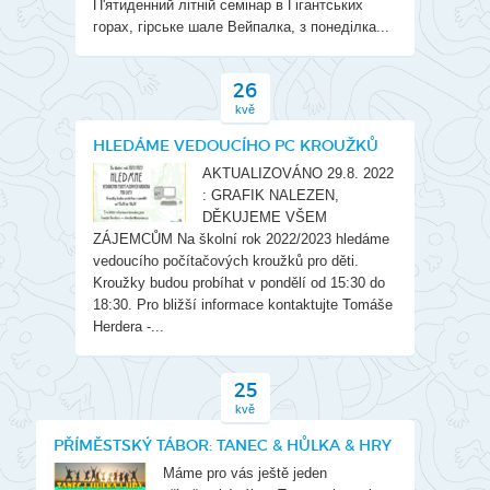
П'ятиденний літній семінар в Гігантських
горах, гірське шале Вейпалка, з понеділка...
26
kvě
HLEDÁME VEDOUCÍHO PC KROUŽKŮ
AKTUALIZOVÁNO 29.8. 2022
: GRAFIK NALEZEN,
DĚKUJEME VŠEM
ZÁJEMCŮM Na školní rok 2022/2023 hledáme
vedoucího počítačových kroužků pro děti.
Kroužky budou probíhat v pondělí od 15:30 do
18:30. Pro bližší informace kontaktujte Tomáše
Herdera -...
25
kvě
PŘÍMĚSTSKÝ TÁBOR: TANEC & HŮLKA & HRY
Máme pro vás ještě jeden