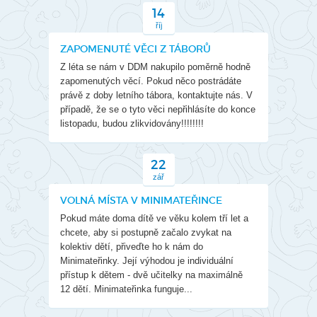
14
říj
ZAPOMENUTÉ VĚCI Z TÁBORŮ
Z léta se nám v DDM nakupilo poměrně hodně
zapomenutých věcí. Pokud něco postrádáte
právě z doby letního tábora, kontaktujte nás. V
případě, že se o tyto věci nepřihlásíte do konce
listopadu, budou zlikvidovány!!!!!!!!
22
zář
VOLNÁ MÍSTA V MINIMATEŘINCE
Pokud máte doma dítě ve věku kolem tří let a
chcete, aby si postupně začalo zvykat na
kolektiv dětí, přiveďte ho k nám do
Minimateřinky. Její výhodou je individuální
přístup k dětem - dvě učitelky na maximálně
12 dětí. Minimateřinka funguje...