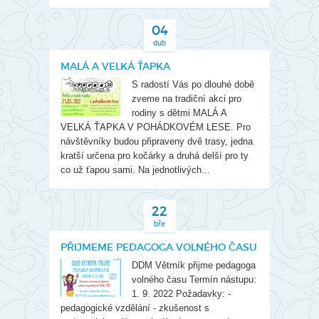
04
dub
MALÁ A VELKÁ ŤAPKA
S radostí Vás po dlouhé době
zveme na tradiční akci pro
rodiny s dětmi MALÁ A
VELKÁ ŤAPKA V POHÁDKOVÉM LESE. Pro
návštěvníky budou připraveny dvě trasy, jedna
kratší určena pro kočárky a druhá delší pro ty
co už ťapou sami. Na jednotlivých...
22
bře
PŘIJMEME PEDAGOGA VOLNÉHO ČASU
DDM Větrník přijme pedagoga
volného času Termín nástupu:
1. 9. 2022 Požadavky: -
pedagogické vzdělání - zkušenost s