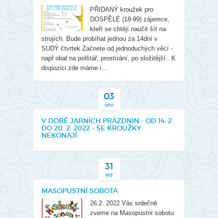
PŘIDANÝ kroužek pro
DOSPĚLÉ (18-99) zájemce,
kteří se chtějí naučit šít na
strojích. Bude probíhat jednou za 14dní v
SUDÝ čtvrtek Začnete od jednoduchých věcí -
např.obal na polštář, prostírání, po složitější.. K
dispozici zde máme i...
03
úno
V DOBĚ JARNÍCH PRÁZDNIN - OD 14. 2.
DO 20. 2. 2022 - SE KROUŽKY
NEKONAJÍ
31
led
MASOPUSTNÍ SOBOTA
26.2. 2022 Vás srdečně
zveme na Masopustní sobotu