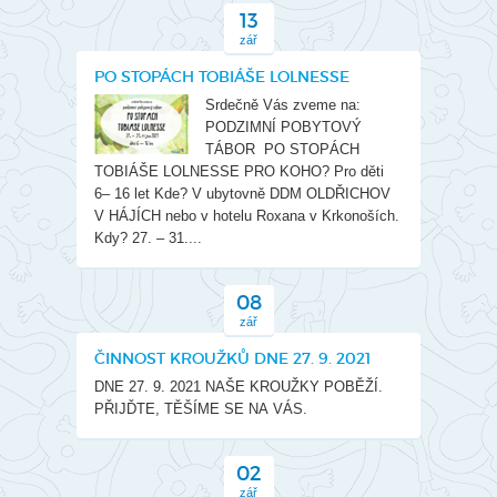
13
zář
PO STOPÁCH TOBIÁŠE LOLNESSE
Srdečně Vás zveme na:
PODZIMNÍ POBYTOVÝ
TÁBOR PO STOPÁCH
TOBIÁŠE LOLNESSE PRO KOHO? Pro děti
6– 16 let Kde? V ubytovně DDM OLDŘICHOV
V HÁJÍCH nebo v hotelu Roxana v Krkonoších.
Kdy? 27. – 31....
08
zář
ČINNOST KROUŽKŮ DNE 27. 9. 2021
DNE 27. 9. 2021 NAŠE KROUŽKY POBĚŽÍ.
PŘIJĎTE, TĚŠÍME SE NA VÁS.
02
zář