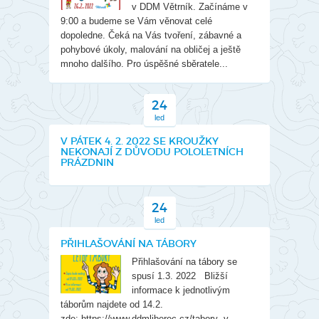
v DDM Větrník. Začínáme v
9:00 a budeme se Vám věnovat celé
dopoledne. Čeká na Vás tvoření, zábavné a
pohybové úkoly, malování na obličej a ještě
mnoho dalšího. Pro úspěšné sběratele...
24
led
V PÁTEK 4. 2. 2022 SE KROUŽKY
NEKONAJÍ Z DŮVODU POLOLETNÍCH
PRÁZDNIN
24
led
PŘIHLAŠOVÁNÍ NA TÁBORY
Přihlašování na tábory se
spusí 1.3. 2022 Bližší
informace k jednotlivým
táborům najdete od 14.2.
zde: https://www.ddmliberec.cz/tabory ,v