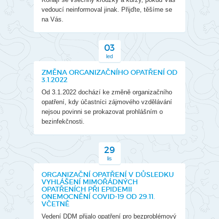
vedoucí neinformoval jinak. Přijďte, těšíme se
na Vás.
03
led
ZMĚNA ORGANIZAČNÍHO OPATŘENÍ OD
3.1.2022
Od 3.1.2022 dochází ke změně organizačního
opatření, kdy účastníci zájmového vzdělávání
nejsou povinni se prokazovat prohlášním o
bezinfekčnosti.
29
lis
ORGANIZAČNÍ OPATŘENÍ V DŮSLEDKU
VYHLÁŠENÍ MIMOŘÁDNÝCH
OPATŘENÍCH PŘI EPIDEMII
ONEMOCNĚNÍ COVID-19 OD 29.11.
VČETNĚ
Vedení DDM přijalo opatření pro bezproblémový