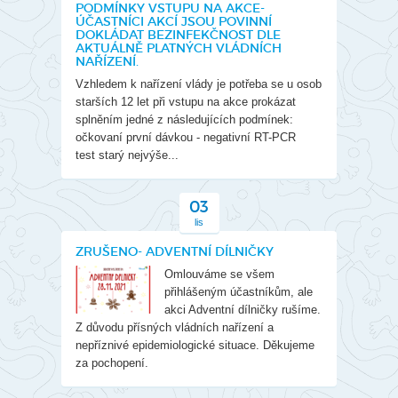
PODMÍNKY VSTUPU NA AKCE-
ÚČASTNÍCI AKCÍ JSOU POVINNÍ
DOKLÁDAT BEZINFEKČNOST DLE
AKTUÁLNĚ PLATNÝCH VLÁDNÍCH
NAŘÍZENÍ.
Vzhledem k nařízení vlády je potřeba se u osob
starších 12 let při vstupu na akce prokázat
splněním jedné z následujících podmínek:
očkovaní první dávkou - negativní RT-PCR
test starý nejvýše...
03
lis
ZRUŠENO- ADVENTNÍ DÍLNIČKY
Omlouváme se všem
přihlášeným účastníkům, ale
akci Adventní dílničky rušíme.
Z důvodu přísných vládních nařízení a
nepříznivé epidemiologické situace. Děkujeme
za pochopení.