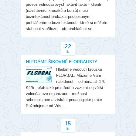
provoz volnočasových aktivit takto - klienti
(návštěvníci kroužků a kurzů) musí
bezinfekčnost prokázat podepsaným
prohlášením o bezinfekčnosti, které si můžete
stáhnout v příloze. Toto prohlášení se...
22
lis
HLEDÁME ŠIKOVNÉ FLORBALISTY
Hledáme vedoucí kroužku
FLORBAL. Můžeme Vám
nabídnout: - odměna až 170,-
Kč/h - přátelské prostředí a zázemí největší
volnočasové organizace - možnost
seberealizace a získání pedagogické praxe
Požadujeme od Vás: -...
15
lis