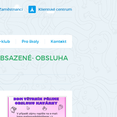
Zaměstnanci
Klientské centrum
-klub
Pro školy
Kontakt
klubík
 OBSAZENÉ- OBSLUHA
bory
ogramy pro školy
utěž Moje město
berec
ce ve Véčku
stský parlament