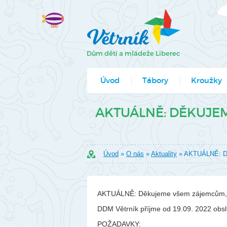
Úvod
Tábory
Kroužky
Jak se přihlá
AKTUÁLNĚ: DĚKUJEM
Formuláře k
Úvod
»
O nás
»
Aktuality
» AKTUÁLNĚ: Dě
AKTUÁLNĚ: Děkujeme všem zájemcům, mí
DDM Větrník příjme od 19.09. 2022 obs
POŽADAVKY: