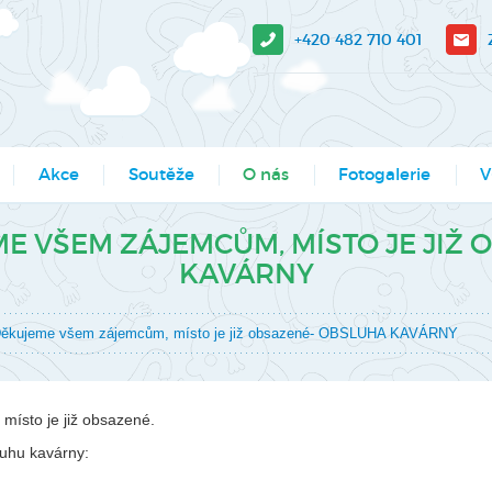
+420 482 710 401
Akce
Soutěže
O nás
Fotogalerie
V
sit?
Moje město Liberec
Aktuality
Akce
V-
E VŠEM ZÁJEMCŮM, MÍSTO JE JIŽ
KAVÁRNY
e stažení
Umělecké přehlídky
Podcasty
Kroužky
Tá
Výsledky soutěží MŠMT -
Povedlo se
Kurzy, semináře
Pr
kujeme všem zájemcům, místo je již obsazené- OBSLUHA KAVÁRNY
archiv
Dokumenty
Programy pro školy
So
Li
Činnosti
Projekty
sto je již obsazené.
Ak
Zaměstnanci
Soutěže
luhu kavárny:
Mě
Hledáme nové kolegy
Tábory