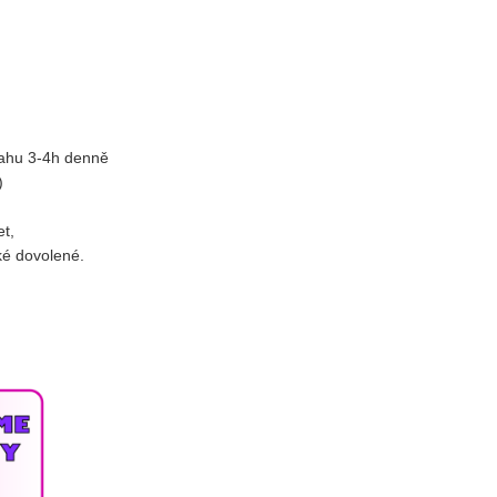
Li
Ubytování
V-Klub
Ko
Projekty
Fo
O 
sahu 3-4h denně
)
et,
 dovolené.