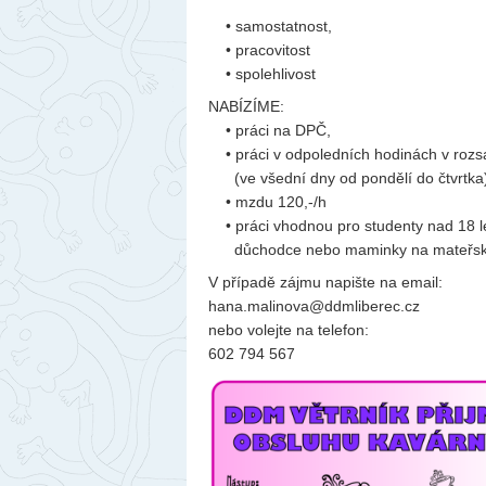
• samostatnost,
• pracovitost
• spolehlivost
NABÍZÍME:
• práci na DPČ,
• práci v odpoledních hodinách v roz
(ve všední dny od pondělí do čtvrtka
• mzdu 120,-/h
• práci vhodnou pro studenty nad 18 l
důchodce nebo maminky na mateřské
V případě zájmu napište na email:
hana.malinova@ddmliberec.cz
nebo volejte na telefon:
602 794 567