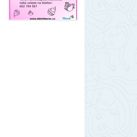
berec
ntakty
togalerie
nás