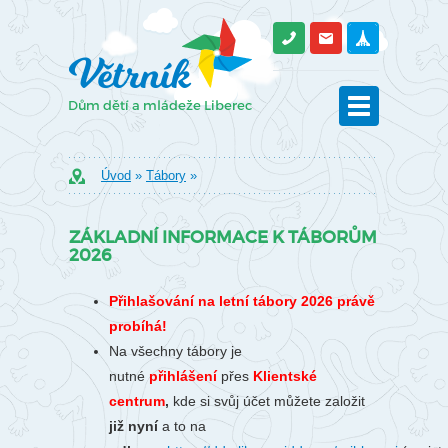
Úvod
»
Tábory
»
ZÁKLADNÍ INFORMACE K TÁBORŮM
2026
Přihlašování na letní tábory 2026 právě
probíhá!
Na všechny tábory je
nutné
přihlášení
přes
Klientské
centrum
,
kde si svůj účet můžete založit
již nyní
a to na