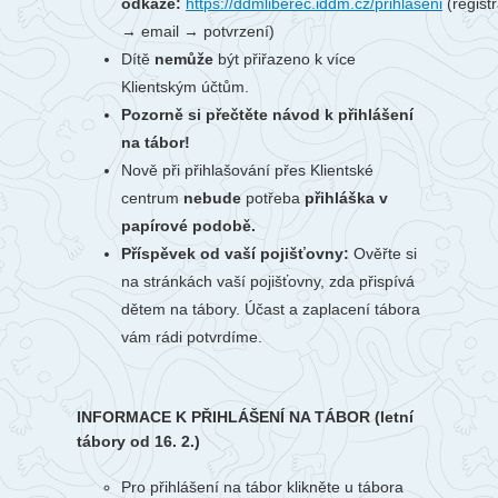
odkaze:
https://ddmliberec.iddm.cz/prihlaseni
(regist
→ email → potvrzení)
Dítě
nemůže
být přiřazeno k více
Klientským účtům.
Pozorně si přečtěte návod k přihlášení
na tábor!
Nově při přihlašování přes Klientské
centrum
nebude
potřeba
přihláška v
papírové podobě.
Příspěvek od vaší pojišťovny:
Ověřte si
na stránkách vaší pojišťovny, zda přispívá
dětem na tábory. Účast a zaplacení tábora
vám rádi potvrdíme.
INFORMACE K PŘIHLÁŠENÍ NA TÁBOR (letní
tábory od 16. 2.)
Pro přihlášení na tábor klikněte u tábora