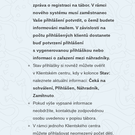
zpráva o registraci na tábor. V rámci
nového systému musí zaměstnanec
Vaše přihlášení potvrdit, o čemž budete
informováni mailem. V závislosti na
počtu přihlášených klientů dostanete
buď potvrzení přihlášení
s vygenerovanou přihláškou nebo
informaci o zařazení mezi náhradníky.
Stav přihlášky si rovněž můžete ověřit
v Klientském centru, kdy v kolonce
Stav:
naleznete aktuální informaci:
Čeká na
schválení, Přihlášen, Náhradník,
Zamítnuto
.
Pokud výše vypsané informace
neobdržíte, kontaktujte zodpovědnou
osobu uvedenou v popisu tábora.
V rámci jednoho Klientského centra
můžete přihlašovat neomezený počet dětí,