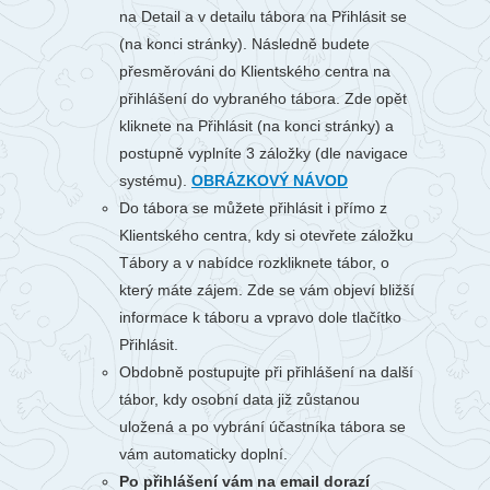
na Detail a v detailu tábora na Přihlásit se
(na konci stránky). Následně budete
přesměrováni do Klientského centra na
přihlášení do vybraného tábora. Zde opět
kliknete na Přihlásit (na konci stránky) a
postupně vyplníte 3 záložky (dle navigace
systému).
OBRÁZKOVÝ NÁVOD
Do tábora se můžete přihlásit i přímo z
Klientského centra, kdy si otevřete záložku
Tábory a v nabídce rozkliknete tábor, o
který máte zájem. Zde se vám objeví bližší
informace k táboru a vpravo dole tlačítko
Přihlásit.
Obdobně postupujte při přihlášení na další
tábor, kdy osobní data již zůstanou
uložená a po vybrání účastníka tábora se
vám automaticky doplní.
Po přihlášení vám na email dorazí