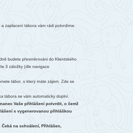
berec
ntakty
togalerie
t a zaplacení tábora vám rádi potvrdíme.
nás
ásledně budete přesměrováni do Klientského
íte 3 záložky (dle navigace
iknete tábor, o který máte zájem. Zde se
íka tábora se vám automaticky doplní.
nanec Vaše přihlášení potvrdit, o čemž
ihlášení s vygenerovanou přihláškou
:
Čeká na schválení, Přihlášen,