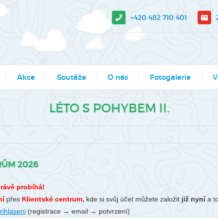
+420 482 710 401
Akce
Soutěže
O nás
Fotogalerie
V
sit?
Moje město Liberec
Aktuality
Akce
V-
LÉTO S POHYBEM II.
e stažení
Umělecké přehlídky
Podcasty
Kroužky
Tá
Výsledky soutěží MŠMT -
Povedlo se
Kurzy, semináře
Pr
archiv
Dokumenty
Programy pro školy
So
RŮM 2026
Li
Činnosti
Projekty
právě probíhá!
Ak
Zaměstnanci
Soutěže
ní
přes
Klientské centrum
,
kde si svůj účet můžete založit
již nyní
a t
Mě
rihlaseni
(registrace → email → potvrzení)
Hledáme nové kolegy
Tábory