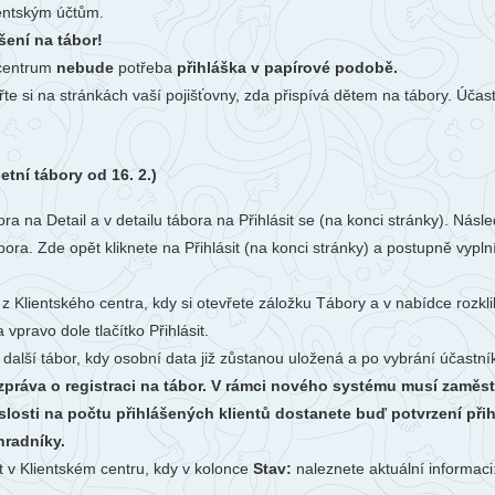
Li
ientským účtům.
Ubytování
V-Klub
šení na tábor!
Ko
 centrum
nebude
potřeba
přihláška v papírové podobě.
Projekty
Fo
te si na stránkách vaší pojišťovny, zda přispívá dětem na tábory. Účas
O 
ní tábory od 16. 2.)
bora na Detail a v detailu tábora na Přihlásit se (na konci stránky). N
ora. Zde opět kliknete na Přihlásit (na konci stránky) a postupně vypln
 z Klientského centra, kdy si otevřete záložku Tábory a v nabídce rozkl
 vpravo dole tlačítko Přihlásit.
 další tábor, kdy osobní data již zůstanou uložená a po vybrání účastn
 zpráva o registraci na tábor. V rámci nového systému musí zaměst
slosti na počtu přihlášených klientů dostanete buď potvrzení př
hradníky.
t v Klientském centru, kdy v kolonce
Stav:
naleznete aktuální informaci