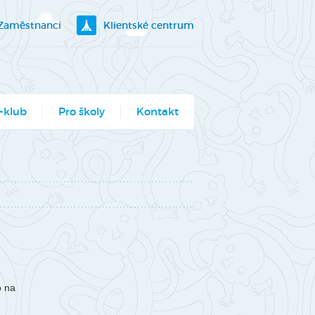
Zaměstnanci
Klientské centrum
-klub
Pro školy
Kontakt
klubík
bory
ogramy pro školy
utěž Moje město
berec
ce ve Véčku
o na
stský parlament