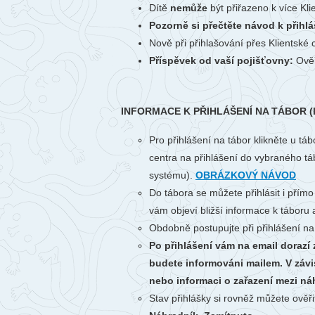
Dítě
nemůže
být přiřazeno k více Kl
Pozorně si přečtěte návod k přihlá
Nově při přihlašování přes Klientské
Příspěvek od vaší pojišťovny:
Ověř
INFORMACE K PŘIHLÁŠENÍ NA TÁBOR (let
Pro přihlášení na tábor klikněte u tá
centra na přihlášení do vybraného táb
systému).
OBRÁZKOVÝ NÁVOD
Do tábora se můžete přihlásit i přímo
vám objeví bližší informace k táboru a
Obdobně postupujte při přihlášení na
Po přihlášení vám na email dorazí
budete informováni mailem. V závi
nebo informaci o zařazení mezi ná
Stav přihlášky si rovněž můžete ověři