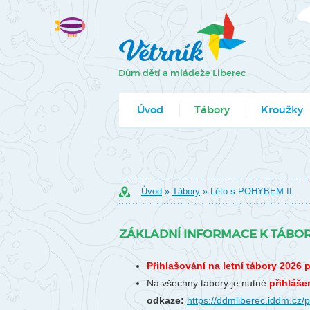
Úvod
Tábory
Kroužky
Jak se přihlá
Formuláře k
Úvod
»
Tábory
» Léto s POHYBEM II.
ZÁKLADNÍ INFORMACE K TÁBO
Přihlašování na letní tábory 2026 
Na všechny tábory je nutné
přihláše
odkaze:
https://ddmliberec.iddm.cz/p