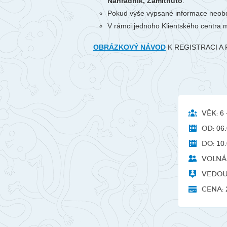
Náhradník, Zamítnuto
.
Pokud výše vypsané informace neobd
V rámci jednoho Klientského centra m
OBRÁZKOVÝ NÁVOD
K REGISTRACI A 
VĚK:
6 -
OD:
06.
DO:
10.
VOLNÁ 
VEDOU
CENA: