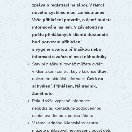
zpráva o registraci na tábor. V rámci
nového systému musí zaměstnanec
Vaše přihlášení potvrdit, o čemž budete
informováni mailem. V závislosti na
počtu přihlášených klientů dostanete
buď potvrzení přihlášení
s vygenerovanou přihláškou nebo
informaci o zařazení mezi náhradníky.
Stav přihlášky si rovněž můžete ověřit
v Klientském centru, kdy v kolonce
Stav:
naleznete aktuální informaci:
Čeká na
schválení, Přihlášen, Náhradník,
Zamítnuto
.
Pokud výše vypsané informace
neobdržíte, kontaktujte zodpovědnou
osobu uvedenou v popisu tábora.
V rámci jednoho Klientského centra
můžete přihlašovat neomezený počet dětí,