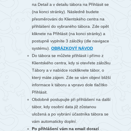
na Detail a v detailu tábora na Přihlásit se
(na konci stránky). Následně budete
přesměrováni do Klientského centra na
přihlášení do vybraného tábora. Zde opět
kliknete na Přihlásit (na konci stránky) a
postupně vyplníte 3 záložky (dle navigace
systému).
OBRÁZKOVÝ NÁVOD
Do tábora se můžete přihlásit i přímo z
Klientského centra, kdy si otevřete záložku
Tábory a v nabídce rozkliknete tábor, o
který máte zájem. Zde se vám objeví bližší
informace k táboru a vpravo dole tlačítko
Přihlásit.
Obdobně postupujte při přihlášení na další
tábor, kdy osobní data již zůstanou
uložená a po vybrání účastníka tábora se
vám automaticky doplní.
Po přihlášení vám na email dorazí