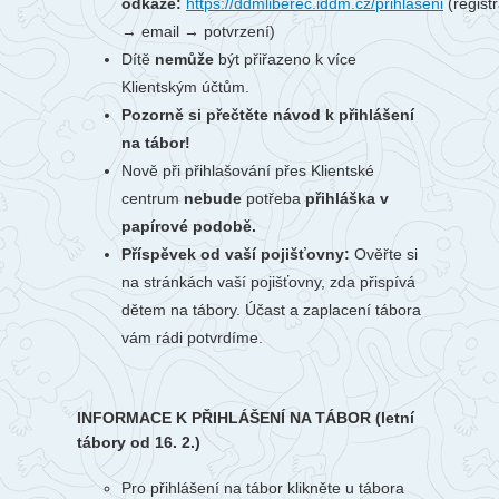
odkaze:
https://ddmliberec.iddm.cz/prihlaseni
(regist
→ email → potvrzení)
Dítě
nemůže
být přiřazeno k více
Klientským účtům.
Pozorně si přečtěte návod k přihlášení
na tábor!
Nově při přihlašování přes Klientské
centrum
nebude
potřeba
přihláška v
papírové podobě.
Příspěvek od vaší pojišťovny:
Ověřte si
na stránkách vaší pojišťovny, zda přispívá
dětem na tábory. Účast a zaplacení tábora
vám rádi potvrdíme.
INFORMACE K PŘIHLÁŠENÍ NA TÁBOR (letní
tábory od 16. 2.)
Pro přihlášení na tábor klikněte u tábora