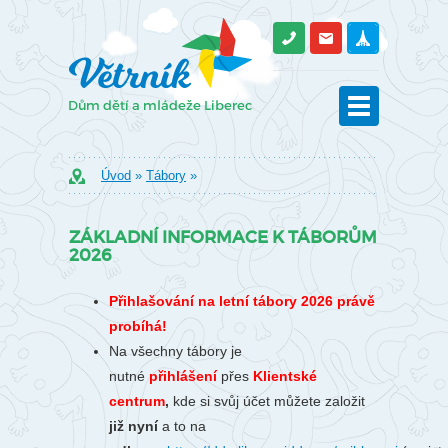
Úvod
»
Tábory
»
ZÁKLADNÍ INFORMACE K TÁBORŮM
2026
Přihlašování na letní tábory 2026 právě
probíhá!
Na všechny tábory je
nutné
přihlášení
přes
Klientské
centrum
,
kde si svůj účet můžete založit
již nyní
a to na