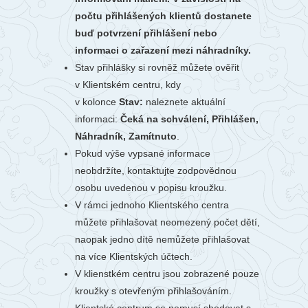
počtu přihlášených klientů dostanete
buď potvrzení přihlášení nebo
informaci o zařazení mezi náhradníky.
Stav přihlášky si rovněž můžete ověřit
v Klientském centru, kdy
v kolonce
Stav:
naleznete aktuální
informaci:
Čeká na schválení, Přihlášen,
Náhradník, Zamítnuto
.
Pokud výše vypsané informace
neobdržíte, kontaktujte zodpovědnou
osobu uvedenou v popisu kroužku.
V rámci jednoho Klientského centra
můžete přihlašovat neomezený počet dětí,
naopak jedno dítě nemůžete přihlašovat
na více Klientských účtech.
V klienstkém centru jsou zobrazené pouze
kroužky s otevřeným přihlašováním.