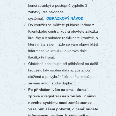
konci stránky) a postupně vyplníte 3
záložky (dle navigace
systému).
OBRÁZKOVÝ NÁVOD
Do kroužku se můžete přihlásit i přímo z
Klientského centra, kdy si otevřete záložku
kroužky a v nabídce rozkliknete kroužek, o
který máte zájem. Zde se vám objeví bližší
informace ke kroužku a vpravo dole
tlačítko Přihlásit.
Obdobně postupujte při přihlášení na další
kroužek, kdy osobní data již zůstanou
uložená a po vybrání účastníka kroužku
se vám automaticky doplní.
Po přihlášení vám na email dorazí
zpráva o registraci na kroužek. V rámci
nového systému musí zaměstnanec
Vaše přihlášení potvrdit, o čemž budete
informováni mailem. V závislosti na