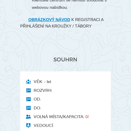
Klientské centrum se nemusí shodovat s
webovou nabídkou.
OBRÁZKOVÝ NÁVOD
K REGISTRACI A
PŘIHLÁŠENÍ NA KROUŽKY / TÁBORY
SOUHRN
VĚK:
- let
ROZVRH:
OD:
DO:
VOLNÁ MÍSTA/KAPACITA:
0/
VEDOUCÍ: