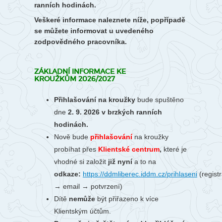
ranních hodinách.
Veškeré informace naleznete níže, popřípadě
se můžete informovat u uvedeného
zodpovědného pracovníka.
ZÁKLADNÍ INFORMACE KE
KROUŽKŮM 2026/2027
Přihlašování na kroužky
bude spuštěno
dne
2. 9. 2026 v brzkých ranních
hodinách.
Nově bude
přihlašování
na kroužky
probíhat
přes
Klientské centrum
,
které je
vhodné si založit
již nyní
a to na
odkaze:
https://ddmliberec.iddm.cz/prihlaseni
(regist
→ email → potvrzení)
Dítě
nemůže
být přiřazeno k více
Klientským účtům.