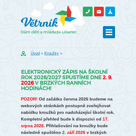
Úvod
»
Kroužky
»
ELEKTRONICKÝ ZÁPIS NA ŠKOLNÍ
ROK 2026/2027 SPUSTÍME DNE
2. 9.
2026
V BRZKÝCH RANNÍCH
HODINÁCH!
POZOR!
Od začátku června 2026 budeme na
webových stránkách postupně zveřejňovat
nabídku kroužků pro nadcházející školní rok.
Kompletní přehled bude k dispozici od
17.
srpna 2026.
Přihlašování na kroužky bude
následně spuštěno
2. září 2026
v brzkých