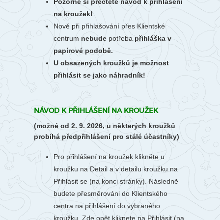
Pozorně si přečtěte návod k přihlášení
na kroužek!
Nově při přihlašování přes Klientské
centrum
nebude
potřeba
přihláška v
papírové podobě.
U obsazených kroužků je možnost
přihlásit se jako náhradník!
NÁVOD K PŘIHLÁŠENÍ NA KROUŽEK
(možné od 2. 9. 2026, u některých kroužků
probíhá předpřihlášení pro stálé účastníky)
Pro přihlášení na kroužek klikněte u
kroužku na Detail a v detailu kroužku na
Přihlásit se (na konci stránky). Následně
budete přesměrováni do Klientského
centra na přihlášení do vybraného
kroužku. Zde opět kliknete na Přihlásit (na