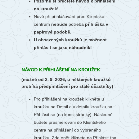
Pozorně si přečtěte návod k přihlášení
na kroužek!
Nově při přihlašování přes Klientské
centrum
nebude
potřeba
přihláška v
papírové podobě.
U obsazených kroužků je možnost
přihlásit se jako náhradník!
NÁVOD K PŘIHLÁŠENÍ NA KROUŽEK
(možné od 2. 9. 2026, u některých kroužků
probíhá předpřihlášení pro stálé účastníky)
Pro přihlášení na kroužek klikněte u
kroužku na Detail a v detailu kroužku na
Přihlásit se (na konci stránky). Následně
budete přesměrováni do Klientského
centra na přihlášení do vybraného
kroužku. Zde opět kliknete na Přihlásit (na