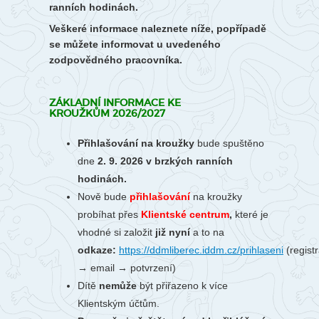
ranních hodinách.
Veškeré informace naleznete níže, popřípadě
se můžete informovat u uvedeného
zodpovědného pracovníka.
ZÁKLADNÍ INFORMACE KE
KROUŽKŮM 2026/2027
Přihlašování na kroužky
bude spuštěno
dne
2. 9. 2026 v brzkých ranních
hodinách.
Nově bude
přihlašování
na kroužky
probíhat
přes
Klientské centrum
,
které je
vhodné si založit
již nyní
a to na
odkaze:
https://ddmliberec.iddm.cz/prihlaseni
(regist
→ email → potvrzení)
Dítě
nemůže
být přiřazeno k více
Klientským účtům.