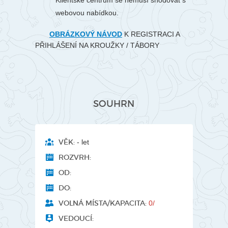
Klientské centrum se nemusí shodovat s
webovou nabídkou.
OBRÁZKOVÝ NÁVOD
K REGISTRACI A
PŘIHLÁŠENÍ NA KROUŽKY / TÁBORY
SOUHRN
VĚK:
- let
ROZVRH:
OD:
DO:
VOLNÁ MÍSTA/KAPACITA:
0/
VEDOUCÍ: