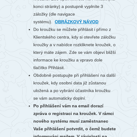
konci stránky) a postupně vyplníte 3
záložky (dle navigace
systému).
OBRÁZKOVÝ NÁVOD
Do kroužku se můžete přihlásit i přímo z
Klientského centra, kdy si otevřete záložku
kroužky a v nabídce rozkliknete kroužek, o
který máte zájem. Zde se vám objeví bližší
informace ke kroužku a vpravo dole
tlačítko Přihlásit.
Obdobně postupujte při přihlášení na další
kroužek, kdy osobní data již zůstanou
uložená a po vybrání účastníka kroužku
se vám automaticky doplní.
Po přihlášení vám na email dorazí
zpráva o registraci na kroužek. V rámci
nového systému musí zaměstnanec
Vaše přihlášení potvrdit, o čemž budete
informováni mailem. V závislosti na