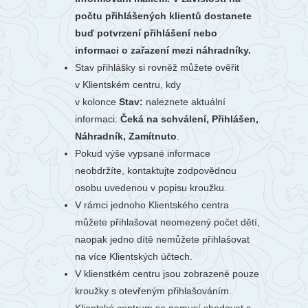
počtu přihlášených klientů dostanete
buď potvrzení přihlášení nebo
informaci o zařazení mezi náhradníky.
Stav přihlášky si rovněž můžete ověřit
v Klientském centru, kdy
v kolonce
Stav:
naleznete aktuální
informaci:
Čeká na schválení, Přihlášen,
Náhradník, Zamítnuto
.
Pokud výše vypsané informace
neobdržíte, kontaktujte zodpovědnou
osobu uvedenou v popisu kroužku.
V rámci jednoho Klientského centra
můžete přihlašovat neomezený počet dětí,
naopak jedno dítě nemůžete přihlašovat
na více Klientských účtech.
V klienstkém centru jsou zobrazené pouze
kroužky s otevřeným přihlašováním.