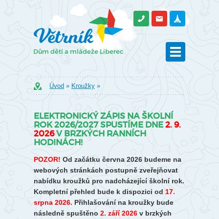
Úvod
»
Kroužky
»
ELEKTRONICKÝ ZÁPIS NA ŠKOLNÍ
ROK 2026/2027 SPUSTÍME DNE
2. 9.
2026
V BRZKÝCH RANNÍCH
HODINÁCH!
POZOR!
Od začátku června 2026 budeme na
webových stránkách postupně zveřejňovat
nabídku kroužků pro nadcházející školní rok.
Kompletní přehled bude k dispozici od
17.
srpna 2026.
Přihlašování na kroužky bude
následně spuštěno
2. září 2026
v brzkých