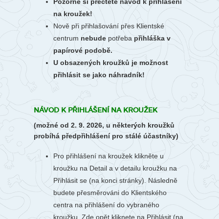
Pozorně si přečtěte návod k přihlášení
na kroužek!
Nově při přihlašování přes Klientské
centrum
nebude
potřeba
přihláška v
papírové podobě.
U obsazených kroužků je možnost
přihlásit se jako náhradník!
NÁVOD K PŘIHLÁŠENÍ NA KROUŽEK
(možné od 2. 9. 2026, u některých kroužků
probíhá předpřihlášení pro stálé účastníky)
Pro přihlášení na kroužek klikněte u
kroužku na Detail a v detailu kroužku na
Přihlásit se (na konci stránky). Následně
budete přesměrováni do Klientského
centra na přihlášení do vybraného
kroužku. Zde opět kliknete na Přihlásit (na