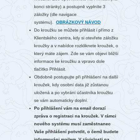
konci stránky) a postupně vyplníte 3
záložky (dle navigace
systému).
OBRÁZKOVÝ NÁVOD
Do kroužku se můžete přihlásit i přímo z
Klientského centra, kdy si otevřete záložku
kroužky a v nabídce rozkliknete kroužek, o
který máte zájem. Zde se vám objeví bližší
informace ke kroužku a vpravo dole
tlačítko Přihlásit.
Obdobně postupujte při přihlášení na další
kroužek, kdy osobní data již zůstanou
uložená a po vybrání účastníka kroužku
se vám automaticky doplní.
Po přihlášení vám na email dorazí
zpráva o registraci na kroužek. V rámci
nového systému musí zaměstnanec
Vaše přihlášení potvrdit, o čemž budete
informováni mailem. V závislosti na