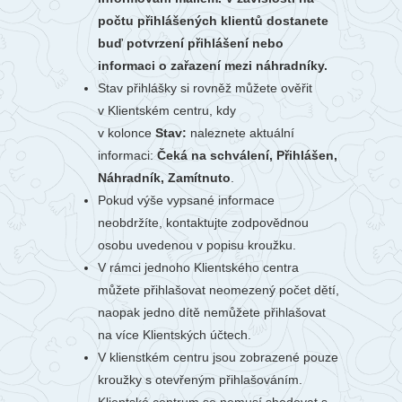
počtu přihlášených klientů dostanete
buď potvrzení přihlášení nebo
informaci o zařazení mezi náhradníky.
Stav přihlášky si rovněž můžete ověřit
v Klientském centru, kdy
v kolonce
Stav:
naleznete aktuální
informaci:
Čeká na schválení, Přihlášen,
Náhradník, Zamítnuto
.
Pokud výše vypsané informace
neobdržíte, kontaktujte zodpovědnou
osobu uvedenou v popisu kroužku.
V rámci jednoho Klientského centra
můžete přihlašovat neomezený počet dětí,
naopak jedno dítě nemůžete přihlašovat
na více Klientských účtech.
V klienstkém centru jsou zobrazené pouze
kroužky s otevřeným přihlašováním.