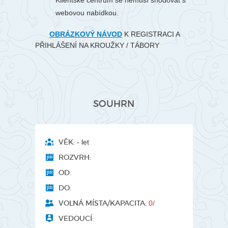
Klientské centrum se nemusí shodovat s
webovou nabídkou.
OBRÁZKOVÝ NÁVOD
K REGISTRACI A
PŘIHLÁŠENÍ NA KROUŽKY / TÁBORY
SOUHRN
VĚK:
- let
ROZVRH:
OD:
DO:
VOLNÁ MÍSTA/KAPACITA:
0/
VEDOUCÍ: