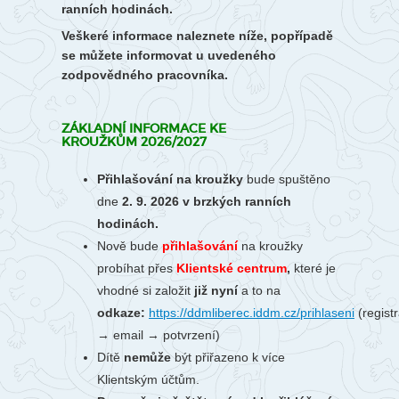
ranních hodinách.
Veškeré informace naleznete níže, popřípadě
se můžete informovat u uvedeného
zodpovědného pracovníka.
ZÁKLADNÍ INFORMACE KE
KROUŽKŮM 2026/2027
Přihlašování na kroužky
bude spuštěno
dne
2. 9. 2026 v brzkých ranních
hodinách.
Nově bude
přihlašování
na kroužky
probíhat
přes
Klientské centrum
,
které je
vhodné si založit
již nyní
a to na
odkaze:
https://ddmliberec.iddm.cz/prihlaseni
(regist
→ email → potvrzení)
Dítě
nemůže
být přiřazeno k více
Klientským účtům.