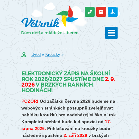
Úvod
»
Kroužky
»
ELEKTRONICKÝ ZÁPIS NA ŠKOLNÍ
ROK 2026/2027 SPUSTÍME DNE
2. 9.
2026
V BRZKÝCH RANNÍCH
HODINÁCH!
POZOR!
Od začátku června 2026 budeme na
webových stránkách postupně zveřejňovat
nabídku kroužků pro nadcházející školní rok.
Kompletní přehled bude k dispozici od
17.
srpna 2026.
Přihlašování na kroužky bude
následně spuštěno
2. září 2026
v brzkých