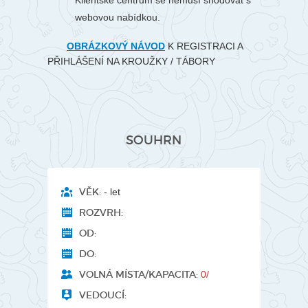
Klientské centrum se nemusí shodovat s
webovou nabídkou.
OBRÁZKOVÝ NÁVOD
K REGISTRACI A
PŘIHLÁŠENÍ NA KROUŽKY / TÁBORY
SOUHRN
VĚK:
- let
ROZVRH:
OD:
DO:
VOLNÁ MÍSTA/KAPACITA:
0/
VEDOUCÍ: