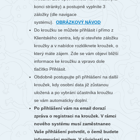
konci stránky) a postupně vyplníte 3
záložky (dle navigace
systému).
OBRÁZKOVÝ NÁVOD
Do kroužku se můžete přihlásit i přímo z
Klientského centra, kdy si otevřete záložku
kroužky a v nabídce rozkliknete kroužek, o
který máte zájem. Zde se vám objeví bližší
informace ke kroužku a vpravo dole
tlačítko Přihlásit.
Obdobně postupujte při přihlášení na další
kroužek, kdy osobní data již zůstanou
uložená a po vybrání účastníka kroužku
se vám automaticky doplní.
Po přihlášení vám na email dorazí
zpráva o registraci na kroužek. V rámci
nového systému musí zaměstnanec
Vaše přihlášení potvrdit, o čemž budete
informováni mailem. V závislosti na