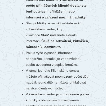
počtu přihlášených klientů dostanete
buď potvrzení přihlášení nebo
informaci o zařazení mezi náhradníky.
Stav přihlášky si rovněž můžete ověřit
v Klientském centru, kdy
v kolonce
Stav:
naleznete aktuální
informaci:
Čeká na schválení, Přihlášen,
Náhradník, Zamítnuto
.
Pokud výše vypsané informace
neobdržíte, kontaktujte zodpovědnou
osobu uvedenou v popisu kroužku.
V rámci jednoho Klientského centra
můžete přihlašovat neomezený počet dětí,
naopak jedno dítě nemůžete přihlašovat
na více Klientských účtech.
V klienstkém centru jsou zobrazené pouze
kroužky s otevřeným přihlašováním.