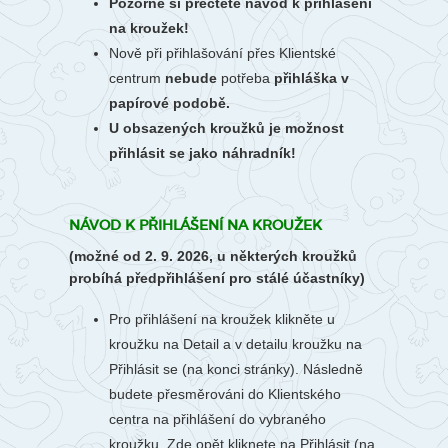
Pozorně si přečtěte návod k přihlášení
na kroužek!
Nově při přihlašování přes Klientské
centrum
nebude
potřeba
přihláška v
papírové podobě.
U obsazených kroužků je možnost
přihlásit se jako náhradník!
NÁVOD K PŘIHLÁŠENÍ NA KROUŽEK
(možné od 2. 9. 2026, u některých kroužků
probíhá předpřihlášení pro stálé účastníky)
Pro přihlášení na kroužek klikněte u
kroužku na Detail a v detailu kroužku na
Přihlásit se (na konci stránky). Následně
budete přesměrováni do Klientského
centra na přihlášení do vybraného
kroužku. Zde opět kliknete na Přihlásit (na