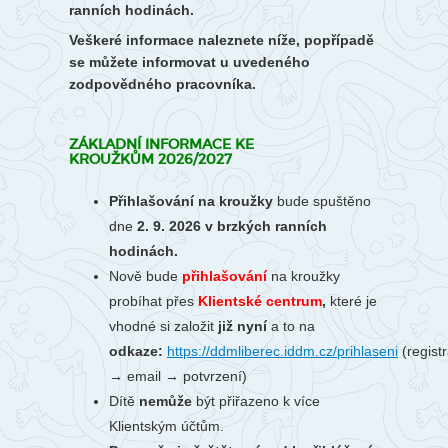
ranních hodinách.
Veškeré informace naleznete níže, popřípadě
se můžete informovat u uvedeného
zodpovědného pracovníka.
ZÁKLADNÍ INFORMACE KE
KROUŽKŮM 2026/2027
Přihlašování na kroužky
bude spuštěno
dne
2. 9. 2026 v brzkých ranních
hodinách.
Nově bude
přihlašování
na kroužky
probíhat
přes
Klientské centrum
,
které je
vhodné si založit
již nyní
a to na
odkaze:
https://ddmliberec.iddm.cz/prihlaseni
(regist
→ email → potvrzení)
Dítě
nemůže
být přiřazeno k více
Klientským účtům.