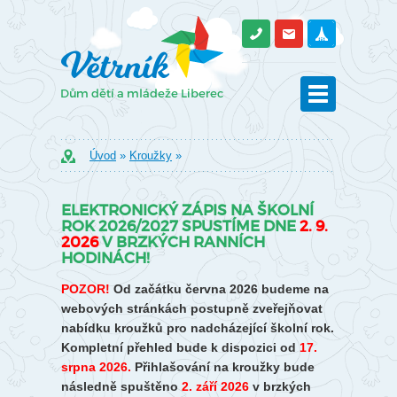
Úvod
»
Kroužky
»
ELEKTRONICKÝ ZÁPIS NA ŠKOLNÍ
ROK 2026/2027 SPUSTÍME DNE
2. 9.
2026
V BRZKÝCH RANNÍCH
HODINÁCH!
POZOR!
Od začátku června 2026 budeme na
webových stránkách postupně zveřejňovat
nabídku kroužků pro nadcházející školní rok.
Kompletní přehled bude k dispozici od
17.
srpna 2026.
Přihlašování na kroužky bude
následně spuštěno
2. září 2026
v brzkých