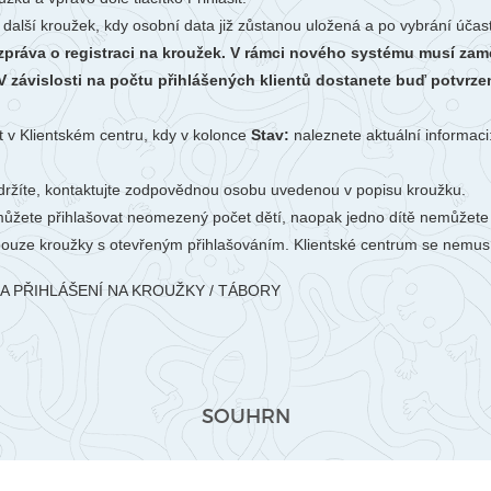
 další kroužek, kdy osobní data již zůstanou uložená a po vybrání úča
 zpráva o registraci na kroužek. V rámci nového systému musí zamě
 závislosti na počtu přihlášených klientů dostanete buď potvrzen
t v Klientském centru, kdy v kolonce
Stav:
naleznete aktuální informaci
ržíte, kontaktujte zodpovědnou osobu uvedenou v popisu kroužku.
ůžete přihlašovat neomezený počet dětí, naopak jedno dítě nemůžete p
pouze kroužky s otevřeným přihlašováním. Klientské centrum se nemu
A PŘIHLÁŠENÍ NA KROUŽKY / TÁBORY
SOUHRN