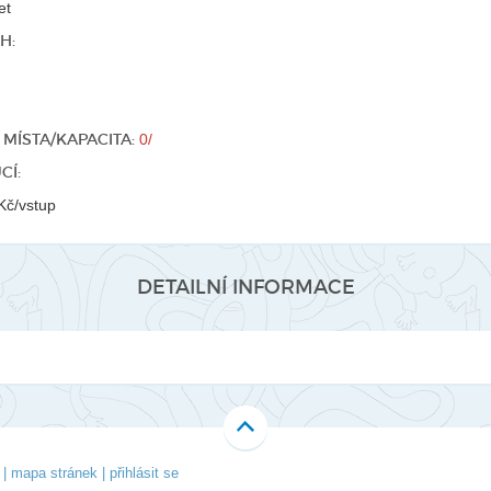
et
H:
MÍSTA/KAPACITA:
0/
CÍ:
Kč/vstup
DETAILNÍ INFORMACE
|
mapa stránek
|
přihlásit se