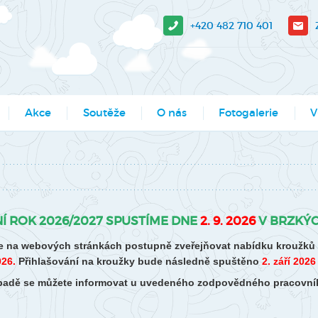
+420 482 710 401
Akce
Soutěže
O nás
Fotogalerie
V
sit?
Moje město Liberec
Aktuality
Akce
V-
e stažení
Umělecké přehlídky
Podcasty
Kroužky
Tá
Výsledky soutěží MŠMT -
Povedlo se
Kurzy, semináře
Pr
Í ROK 2026/2027 SPUSTÍME DNE
2. 9. 2026
V BRZKÝC
archiv
Dokumenty
Programy pro školy
So
 na webových stránkách postupně zveřejňovat nabídku kroužků pr
Li
Činnosti
Projekty
026.
Přihlašování na kroužky bude následně spuštěno
2. září 2026
Ak
řípadě se můžete informovat u uvedeného zodpovědného pracovní
Zaměstnanci
Soutěže
Mě
Hledáme nové kolegy
Tábory