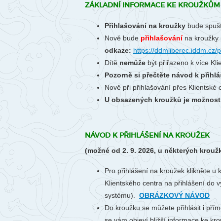
ZÁKLADNÍ INFORMACE KE KROUŽKŮM 
Přihlašování na kroužky
bude spuš
Nově bude
přihlašování
na kroužky 
odkaze:
https://ddmliberec.iddm.cz/p
Dítě
nemůže
být přiřazeno k více Kl
Pozorně si přečtěte návod k přihlá
Nově při přihlašování přes Klientské
U obsazených kroužků je možnost p
NÁVOD K PŘIHLÁŠENÍ NA KROUŽEK
(možné od 2. 9. 2026, u některých krouž
Pro přihlášení na kroužek klikněte u 
Klientského centra na přihlášení do v
systému).
OBRÁZKOVÝ NÁVOD
Do kroužku se můžete přihlásit i přím
se vám objeví bližší informace ke krou