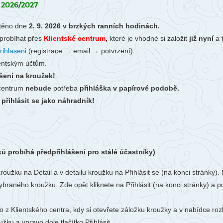
Li
2026/2027
Ubytování
V-Klub
Ko
těno dne
2. 9. 2026 v brzkých ranních hodinách.
Projekty
probíhat
přes
Klientské centrum
,
které je vhodné si založit
již nyní
Fo
a 
rihlaseni
(registrace → email → potvrzení)
O 
ientským účtům.
šení na kroužek!
 centrum
nebude
potřeba
přihláška v papírové podobě.
řihlásit se jako náhradník!
ků probíhá předpřihlášení pro stálé účastníky)
kroužku na Detail a v detailu kroužku na Přihlásit se (na konci stránk
ybraného kroužku. Zde opět kliknete na Přihlásit (na konci stránky) a p
o z Klientského centra, kdy si otevřete záložku kroužky a v nabídce ro
žku a vpravo dole tlačítko Přihlásit.