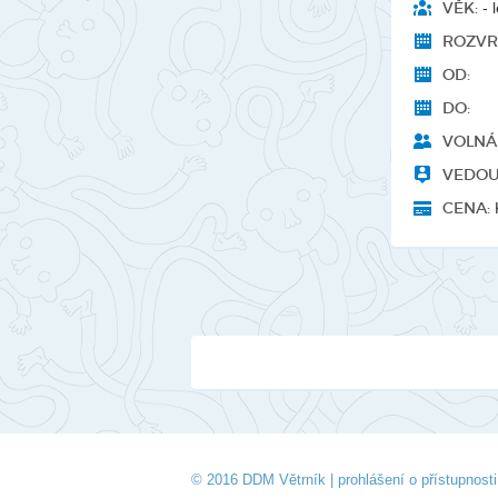
VĚK:
- l
ROZVR
OD:
DO:
VOLNÁ 
VEDOU
CENA:
© 2016 DDM Větrník |
prohlášení o přístupnosti