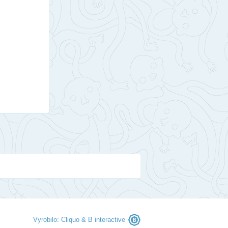
Vyrobilo:
Cliquo
&
B interactive