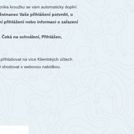
stníka kroužku se vám automaticky doplní.
stnanec Vaše přihlášení potvrdit, o
í přihlášení nebo informaci o zařazení
:
Čeká na schválení, Přihlášen,
řihlašovat na více Klientských účtech.
sí shodovat s webovou nabídkou.