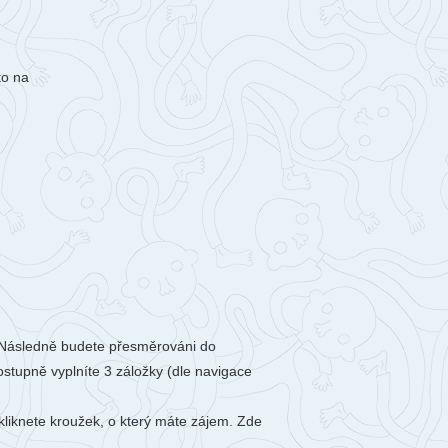
berec
ntakty
togalerie
to na
nás
y). Následně budete přesměrováni do
ostupně vyplníte 3 záložky (dle navigace
zkliknete kroužek, o který máte zájem. Zde