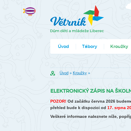
Úvod
Tábory
Kroužky
Jak se přihlá
Úvod
»
Kroužky
»
Formuláře k
ELEKTRONICKÝ ZÁPIS NA ŠKOLN
POZOR!
Od začátku června 2026 budeme
přehled bude k dispozici od
17. srpna 2
Veškeré informace naleznete níže, pop