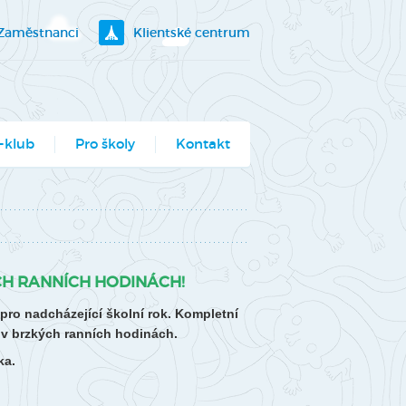
Zaměstnanci
Klientské centrum
-klub
Pro školy
Kontakt
klubík
bory
ogramy pro školy
H RANNÍCH HODINÁCH!
utěž Moje město
o nadcházející školní rok. Kompletní
berec
v brzkých ranních hodinách.
ce ve Véčku
ka.
stský parlament