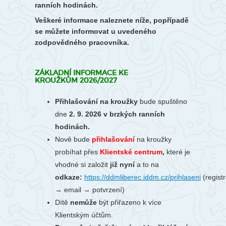
ranních hodinách.
Veškeré informace naleznete níže, popřípadě
se můžete informovat u uvedeného
zodpovědného pracovníka.
ZÁKLADNÍ INFORMACE KE
KROUŽKŮM 2026/2027
Přihlašování na kroužky
bude spuštěno
dne
2. 9. 2026 v brzkých ranních
hodinách.
Nově bude
přihlašování
na kroužky
probíhat
přes
Klientské centrum
,
které je
vhodné si založit
již nyní
a to na
odkaze:
https://ddmliberec.iddm.cz/prihlaseni
(regist
→ email → potvrzení)
Dítě
nemůže
být přiřazeno k více
Klientským účtům.