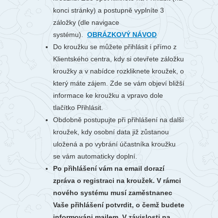
konci stránky) a postupně vyplníte 3
záložky (dle navigace
systému).
OBRÁZKOVÝ NÁVOD
Do kroužku se můžete přihlásit i přímo z
Klientského centra, kdy si otevřete záložku
kroužky a v nabídce rozkliknete kroužek, o
který máte zájem. Zde se vám objeví bližší
informace ke kroužku a vpravo dole
tlačítko Přihlásit.
Obdobně postupujte při přihlášení na další
kroužek, kdy osobní data již zůstanou
uložená a po vybrání účastníka kroužku
se vám automaticky doplní.
Po přihlášení vám na email dorazí
zpráva o registraci na kroužek. V rámci
nového systému musí zaměstnanec
Vaše přihlášení potvrdit, o čemž budete
informováni mailem. V závislosti na