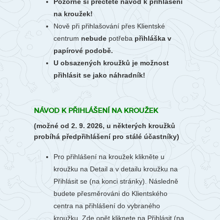
Pozorně si přečtěte návod k přihlášení
na kroužek!
Nově při přihlašování přes Klientské
centrum
nebude
potřeba
přihláška v
papírové podobě.
U obsazených kroužků je možnost
přihlásit se jako náhradník!
NÁVOD K PŘIHLÁŠENÍ NA KROUŽEK
(možné od 2. 9. 2026, u některých kroužků
probíhá předpřihlášení pro stálé účastníky)
Pro přihlášení na kroužek klikněte u
kroužku na Detail a v detailu kroužku na
Přihlásit se (na konci stránky). Následně
budete přesměrováni do Klientského
centra na přihlášení do vybraného
kroužku. Zde opět kliknete na Přihlásit (na