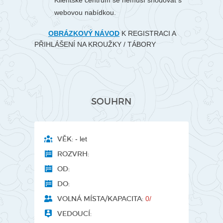
Klientské centrum se nemusí shodovat s
webovou nabídkou.
OBRÁZKOVÝ NÁVOD
K REGISTRACI A
PŘIHLÁŠENÍ NA KROUŽKY / TÁBORY
SOUHRN
VĚK:
- let
ROZVRH:
OD:
DO:
VOLNÁ MÍSTA/KAPACITA:
0/
VEDOUCÍ: