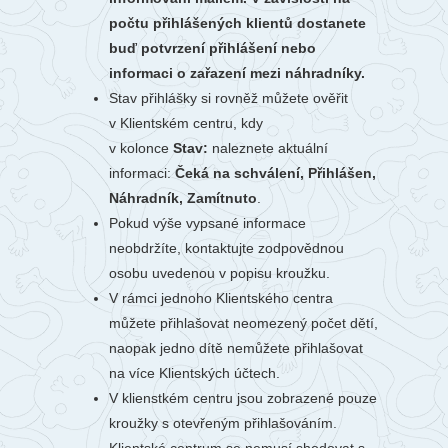
počtu přihlášených klientů dostanete
buď potvrzení přihlášení nebo
informaci o zařazení mezi náhradníky.
Stav přihlášky si rovněž můžete ověřit
v Klientském centru, kdy
v kolonce
Stav:
naleznete aktuální
informaci:
Čeká na schválení, Přihlášen,
Náhradník, Zamítnuto
.
Pokud výše vypsané informace
neobdržíte, kontaktujte zodpovědnou
osobu uvedenou v popisu kroužku.
V rámci jednoho Klientského centra
můžete přihlašovat neomezený počet dětí,
naopak jedno dítě nemůžete přihlašovat
na více Klientských účtech.
V klienstkém centru jsou zobrazené pouze
kroužky s otevřeným přihlašováním.