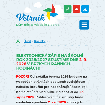
Úvod
»
Kroužky
»
ELEKTRONICKÝ ZÁPIS NA ŠKOLNÍ
ROK 2026/2027 SPUSTÍME DNE
2. 9.
2026
V BRZKÝCH RANNÍCH
HODINÁCH!
POZOR!
Od začátku června 2026 budeme na
webových stránkách postupně zveřejňovat
nabídku kroužků pro nadcházející školní rok.
Kompletní přehled bude k dispozici od
17.
srpna 2026.
Přihlašování na kroužky bude
následně spuštěno
2. září 2026
v brzkých