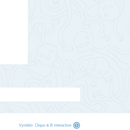
Vyrobilo:
Cliquo
&
B interactive