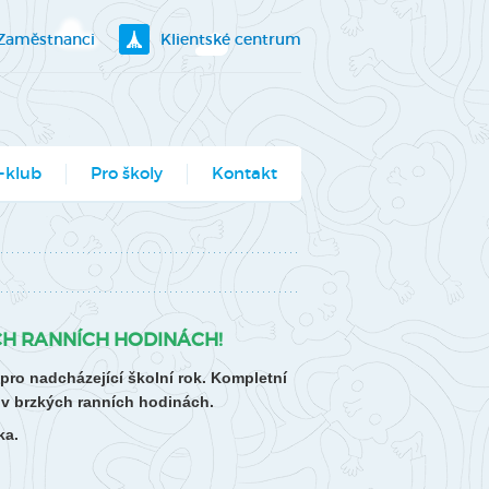
Zaměstnanci
Klientské centrum
-klub
Pro školy
Kontakt
klubík
bory
ogramy pro školy
H RANNÍCH HODINÁCH!
utěž Moje město
o nadcházející školní rok. Kompletní
berec
v brzkých ranních hodinách.
ce ve Véčku
ka.
stský parlament