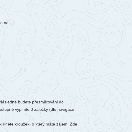
berec
ntakty
togalerie
to na
nás
y). Následně budete přesměrováni do
ostupně vyplníte 3 záložky (dle navigace
zkliknete kroužek, o který máte zájem. Zde