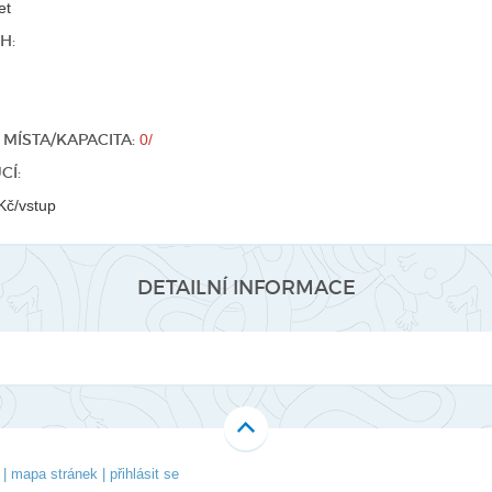
et
H:
MÍSTA/KAPACITA:
0/
CÍ:
Kč/vstup
DETAILNÍ INFORMACE
|
mapa stránek
|
přihlásit se