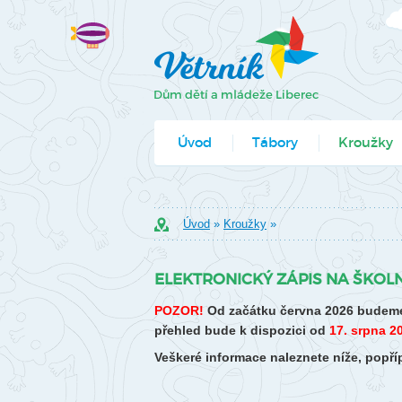
Úvod
Tábory
Kroužky
Jak se přihlá
Úvod
»
Kroužky
»
Formuláře k
ELEKTRONICKÝ ZÁPIS NA ŠKOLN
POZOR!
Od začátku června 2026 budeme
přehled bude k dispozici od
17. srpna 2
Veškeré informace naleznete níže, pop