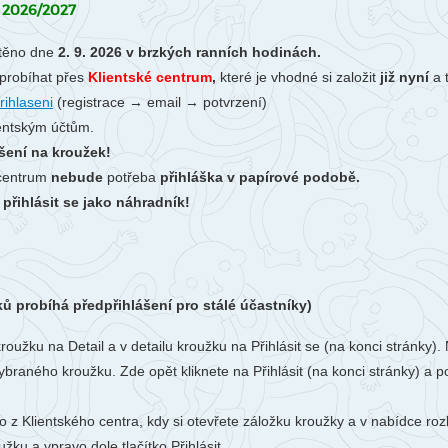
Li
2026/2027
Ubytování
V-Klub
Ko
těno dne
2. 9. 2026 v brzkých ranních hodinách.
Projekty
probíhat
přes
Klientské centrum
,
které je vhodné si založit
již nyní
Fo
a 
rihlaseni
(registrace → email → potvrzení)
O 
ientským účtům.
šení na kroužek!
 centrum
nebude
potřeba
přihláška v papírové podobě.
řihlásit se jako náhradník!
ků probíhá předpřihlášení pro stálé účastníky)
kroužku na Detail a v detailu kroužku na Přihlásit se (na konci stránk
ybraného kroužku. Zde opět kliknete na Přihlásit (na konci stránky) a p
o z Klientského centra, kdy si otevřete záložku kroužky a v nabídce ro
žku a vpravo dole tlačítko Přihlásit.