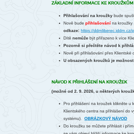
ZÁKLADNÍ INFORMACE KE KROUŽKŮM 
Přihlašování na kroužky
bude spuš
Nově bude
přihlašování
na kroužky 
odkaze:
https://ddmliberec.iddm.cz/p
Dítě
nemůže
být přiřazeno k více Kl
Pozorně si přečtěte návod k přihlá
Nově při přihlašování přes Klientské
U obsazených kroužků je možnost p
NÁVOD K PŘIHLÁŠENÍ NA KROUŽEK
(možné od 2. 9. 2026, u některých krouž
Pro přihlášení na kroužek klikněte u 
Klientského centra na přihlášení do v
systému).
OBRÁZKOVÝ NÁVOD
Do kroužku se můžete přihlásit i přím
se vám objeví bližší informace ke krou