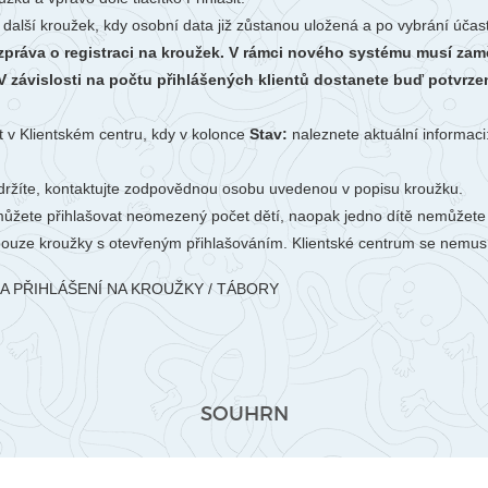
 další kroužek, kdy osobní data již zůstanou uložená a po vybrání úča
 zpráva o registraci na kroužek. V rámci nového systému musí zamě
 závislosti na počtu přihlášených klientů dostanete buď potvrzen
t v Klientském centru, kdy v kolonce
Stav:
naleznete aktuální informaci
ržíte, kontaktujte zodpovědnou osobu uvedenou v popisu kroužku.
ůžete přihlašovat neomezený počet dětí, naopak jedno dítě nemůžete p
pouze kroužky s otevřeným přihlašováním. Klientské centrum se nemu
A PŘIHLÁŠENÍ NA KROUŽKY / TÁBORY
SOUHRN