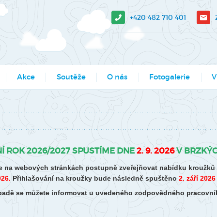
+420 482 710 401
Akce
Soutěže
O nás
Fotogalerie
V
sit?
Moje město Liberec
Aktuality
Akce
V-
e stažení
Umělecké přehlídky
Podcasty
Kroužky
Tá
Výsledky soutěží MŠMT -
Povedlo se
Kurzy, semináře
Pr
Í ROK 2026/2027 SPUSTÍME DNE
2. 9. 2026
V BRZKÝC
archiv
Dokumenty
Programy pro školy
So
 na webových stránkách postupně zveřejňovat nabídku kroužků pr
Li
Činnosti
Projekty
026.
Přihlašování na kroužky bude následně spuštěno
2. září 2026
Ak
řípadě se můžete informovat u uvedeného zodpovědného pracovní
Zaměstnanci
Soutěže
Mě
Hledáme nové kolegy
Tábory