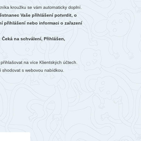
stníka kroužku se vám automaticky doplní.
stnanec Vaše přihlášení potvrdit, o
í přihlášení nebo informaci o zařazení
:
Čeká na schválení, Přihlášen,
řihlašovat na více Klientských účtech.
sí shodovat s webovou nabídkou.