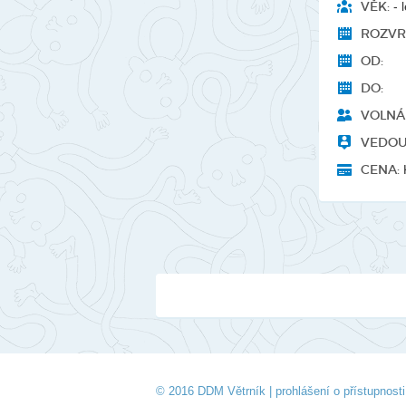
VĚK:
- l
ROZVR
OD:
DO:
VOLNÁ 
VEDOU
CENA:
© 2016 DDM Větrník |
prohlášení o přístupnosti