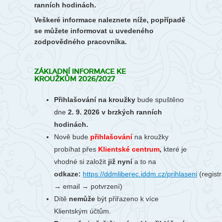
ranních hodinách.
Veškeré informace naleznete níže, popřípadě
se můžete informovat u uvedeného
zodpovědného pracovníka.
ZÁKLADNÍ INFORMACE KE
KROUŽKŮM 2026/2027
Přihlašování na kroužky
bude spuštěno
dne
2. 9. 2026 v brzkých ranních
hodinách.
Nově bude
přihlašování
na kroužky
probíhat
přes
Klientské centrum
,
které je
vhodné si založit
již nyní
a to na
odkaze:
https://ddmliberec.iddm.cz/prihlaseni
(regist
→ email → potvrzení)
Dítě
nemůže
být přiřazeno k více
Klientským účtům.