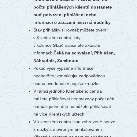
počtu přihlášených klientů dostanete
buď potvrzení přihlášení nebo
informaci o zařazení mezi náhradníky.
Stav přihlášky si rovněž můžete ověřit
v Klientském centru, kdy
v kolonce
Stav:
naleznete aktuální
informaci:
Čeká na schválení, Přihlášen,
Náhradník, Zamítnuto
.
Pokud výše vypsané informace
neobdržíte, kontaktujte zodpovědnou
osobu uvedenou v popisu kroužku.
V rámci jednoho Klientského centra
můžete přihlašovat neomezený počet dětí,
naopak jedno dítě nemůžete přihlašovat
na více Klientských účtech.
V klienstkém centru jsou zobrazené pouze
kroužky s otevřeným přihlašováním.