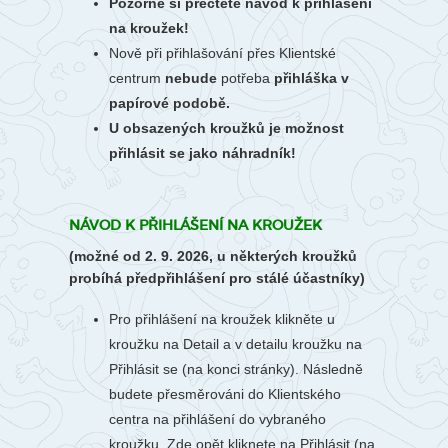
Pozorně si přečtěte návod k přihlášení
na kroužek!
Nově při přihlašování přes Klientské
centrum
nebude
potřeba
přihláška v
papírové podobě.
U obsazených kroužků je možnost
přihlásit se jako náhradník!
NÁVOD K PŘIHLÁŠENÍ NA KROUŽEK
(možné od 2. 9. 2026, u některých kroužků
probíhá předpřihlášení pro stálé účastníky)
Pro přihlášení na kroužek klikněte u
kroužku na Detail a v detailu kroužku na
Přihlásit se (na konci stránky). Následně
budete přesměrováni do Klientského
centra na přihlášení do vybraného
kroužku. Zde opět kliknete na Přihlásit (na