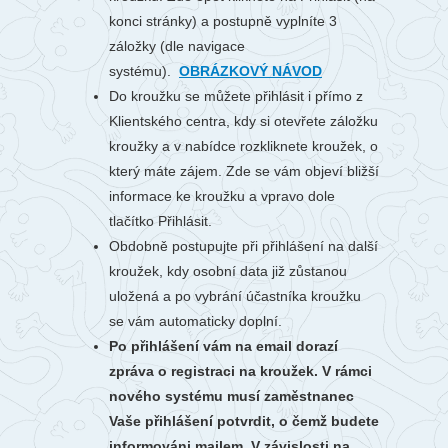
konci stránky) a postupně vyplníte 3
záložky (dle navigace
systému).
OBRÁZKOVÝ NÁVOD
Do kroužku se můžete přihlásit i přímo z
Klientského centra, kdy si otevřete záložku
kroužky a v nabídce rozkliknete kroužek, o
který máte zájem. Zde se vám objeví bližší
informace ke kroužku a vpravo dole
tlačítko Přihlásit.
Obdobně postupujte při přihlášení na další
kroužek, kdy osobní data již zůstanou
uložená a po vybrání účastníka kroužku
se vám automaticky doplní.
Po přihlášení vám na email dorazí
zpráva o registraci na kroužek. V rámci
nového systému musí zaměstnanec
Vaše přihlášení potvrdit, o čemž budete
informováni mailem. V závislosti na