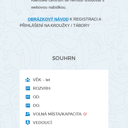
Klientské centrum se nemusí shodovat s
webovou nabídkou.
OBRÁZKOVÝ NÁVOD
K REGISTRACI A
PŘIHLÁŠENÍ NA KROUŽKY / TÁBORY
SOUHRN
VĚK:
- let
ROZVRH:
OD:
DO:
VOLNÁ MÍSTA/KAPACITA:
0/
VEDOUCÍ: