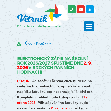
Úvod
»
Kroužky
»
ELEKTRONICKÝ ZÁPIS NA ŠKOLNÍ
ROK 2026/2027 SPUSTÍME DNE
2. 9.
2026
V BRZKÝCH RANNÍCH
HODINÁCH!
POZOR!
Od začátku června 2026 budeme na
webových stránkách postupně zveřejňovat
nabídku kroužků pro nadcházející školní rok.
Kompletní přehled bude k dispozici od
17.
srpna 2026.
Přihlašování na kroužky bude
následně spuštěno
2. září 2026
v brzkých