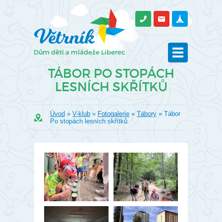
TÁBOR PO STOPÁCH
LESNÍCH SKŘÍTKŮ
Úvod
»
V-klub
»
Fotogalerie
»
Tábory
» Tábor
Po stopách lesních skřítků