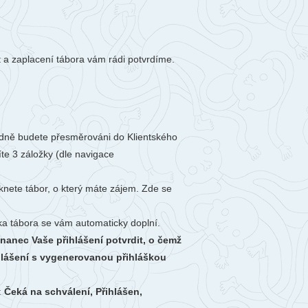
berec
ntakty
togalerie
t a zaplacení tábora vám rádi potvrdíme.
nás
ásledně budete přesměrováni do Klientského
íte 3 záložky (dle navigace
iknete tábor, o který máte zájem. Zde se
íka tábora se vám automaticky doplní.
nanec Vaše přihlášení potvrdit, o čemž
ihlášení s vygenerovanou přihláškou
:
Čeká na schválení, Přihlášen,