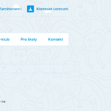
Zaměstnanci
Klientské centrum
-klub
Pro školy
Kontakt
klubík
bory
ogramy pro školy
utěž Moje město
berec
ce ve Véčku
o na
stský parlament