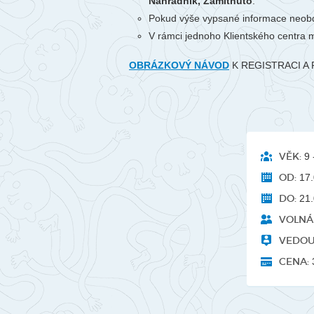
Náhradník, Zamítnuto
.
Pokud výše vypsané informace neobd
V rámci jednoho Klientského centra m
OBRÁZKOVÝ NÁVOD
K REGISTRACI A 
VĚK:
9 -
OD:
17.
DO:
21.
VOLNÁ 
VEDOU
CENA: