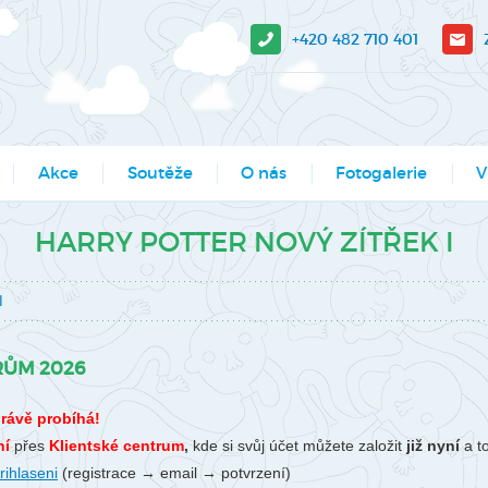
+420 482 710 401
Akce
Soutěže
O nás
Fotogalerie
V
sit?
Moje město Liberec
Aktuality
Akce
V-
HARRY POTTER NOVÝ ZÍTŘEK I
e stažení
Umělecké přehlídky
Podcasty
Kroužky
Tá
I
Výsledky soutěží MŠMT -
Povedlo se
Kurzy, semináře
Pr
archiv
Dokumenty
Programy pro školy
So
RŮM 2026
Li
Činnosti
Projekty
právě probíhá!
Ak
Zaměstnanci
Soutěže
ní
přes
Klientské centrum
,
kde si svůj účet můžete založit
již nyní
a t
Mě
rihlaseni
(registrace → email → potvrzení)
Hledáme nové kolegy
Tábory