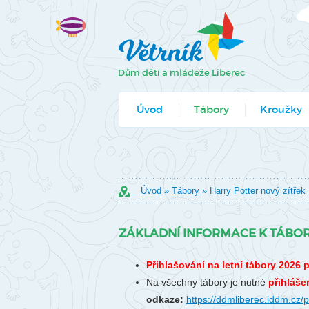
Úvod
Tábory
Kroužky
Jak se přihlá
Formuláře k
Úvod
»
Tábory
» Harry Potter nový zítřek 
ZÁKLADNÍ INFORMACE K TÁBO
Přihlašování na letní tábory 2026 
Na všechny tábory je nutné
přihláše
odkaze:
https://ddmliberec.iddm.cz/p