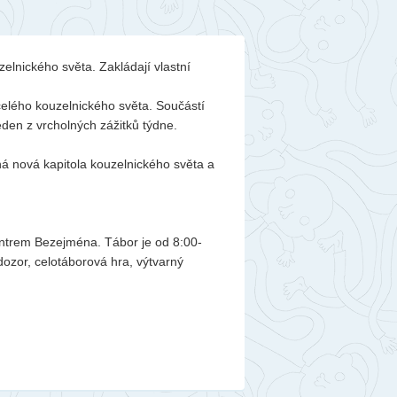
elnického světa. Zakládají vlastní
celého kouzelnického světa. Součástí
eden z vrcholných zážitků týdne.
ná nová kapitola kouzelnického světa a
entrem Bezejména. Tábor je od 8:00-
dozor, celotáborová hra, výtvarný