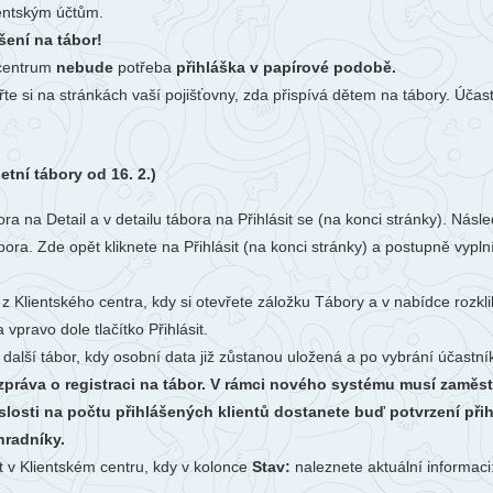
Li
ientským účtům.
Ubytování
V-Klub
šení na tábor!
Ko
 centrum
nebude
potřeba
přihláška v papírové podobě.
Projekty
Fo
te si na stránkách vaší pojišťovny, zda přispívá dětem na tábory. Účas
O 
ní tábory od 16. 2.)
bora na Detail a v detailu tábora na Přihlásit se (na konci stránky). N
ora. Zde opět kliknete na Přihlásit (na konci stránky) a postupně vypln
 z Klientského centra, kdy si otevřete záložku Tábory a v nabídce rozkl
 vpravo dole tlačítko Přihlásit.
 další tábor, kdy osobní data již zůstanou uložená a po vybrání účastn
 zpráva o registraci na tábor. V rámci nového systému musí zaměst
slosti na počtu přihlášených klientů dostanete buď potvrzení př
hradníky.
t v Klientském centru, kdy v kolonce
Stav:
naleznete aktuální informaci