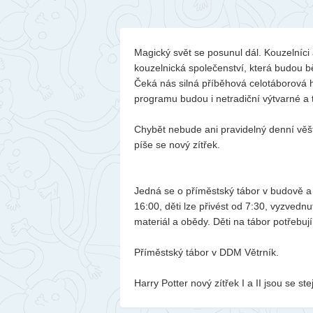
Magický svět se posunul dál. Kouzelníci 
kouzelnická společenství, která budou bě
Čeká nás silná příběhová celotáborová h
programu budou i netradiční výtvarné a t
Chybět nebude ani pravidelný denní věšt
píše se nový zítřek.
Jedná se o příměstský tábor v budově a
16:00, děti lze přivést od 7:30, vyzved
materiál a obědy. Děti na tábor potřebu
Příměstský tábor v DDM Větrník.
Harry Potter nový zítřek I a II jsou se 