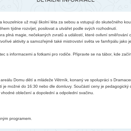
DETAILNÍ INFORMACE
a kouzelnice už mají školní léta za sebou a vstupují do skutečného kouz
hem týdne rozvíjet, posilovat a utvářet podle svých rozhodnutí.
ra plná magie, nečekaných zvratů a událostí, které ovlivní směřování 
vořivé aktivity a samozřejmě také mistrovství světa ve famfrpálu jako j
ec s informacemi a fotkami pro rodiče. Připravte se na tábor, kde začí
 areálu Domu dětí a mládeže Větrník, konaný ve spolupráci s Dramac
nutí je možné do 16:30 nebo dle domluvy. Součástí ceny je pedagogický 
jí vhodné oblečení a dopolední a odpolední svačinu.
stejným programem.