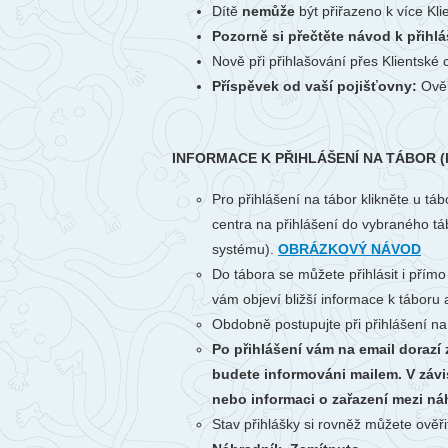
Dítě
nemůže
být přiřazeno k více Kl
Pozorně si přečtěte návod k přihlá
Nově při přihlašování přes Klientské
Příspěvek od vaší pojišťovny:
Ověř
INFORMACE K PŘIHLÁŠENÍ NA TÁBOR (let
Pro přihlášení na tábor klikněte u tá
centra na přihlášení do vybraného táb
systému).
OBRÁZKOVÝ NÁVOD
Do tábora se můžete přihlásit i přímo
vám objeví bližší informace k táboru a
Obdobně postupujte při přihlášení na
Po přihlášení vám na email dorazí
budete informováni mailem. V závi
nebo informaci o zařazení mezi ná
Stav přihlášky si rovněž můžete ověři