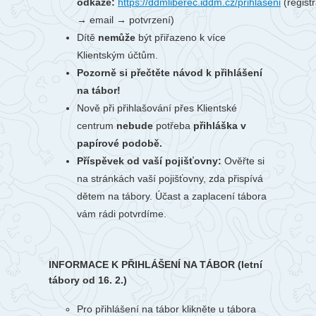
odkaze:
https://ddmliberec.iddm.cz/prihlaseni
(regist
→ email → potvrzení)
Dítě
nemůže
být přiřazeno k více
Klientským účtům.
Pozorně si přečtěte návod k přihlášení
na tábor!
Nově při přihlašování přes Klientské
centrum
nebude
potřeba
přihláška v
papírové podobě.
Příspěvek od vaší pojišťovny:
Ověřte si
na stránkách vaší pojišťovny, zda přispívá
dětem na tábory. Účast a zaplacení tábora
vám rádi potvrdíme.
INFORMACE K PŘIHLÁŠENÍ NA TÁBOR (letní
tábory od 16. 2.)
Pro přihlášení na tábor klikněte u tábora