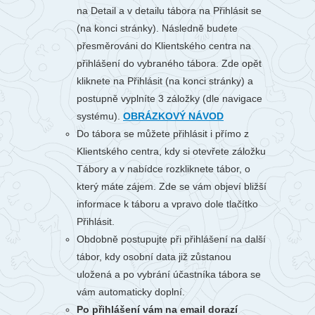
na Detail a v detailu tábora na Přihlásit se
(na konci stránky). Následně budete
přesměrováni do Klientského centra na
přihlášení do vybraného tábora. Zde opět
kliknete na Přihlásit (na konci stránky) a
postupně vyplníte 3 záložky (dle navigace
systému).
OBRÁZKOVÝ NÁVOD
Do tábora se můžete přihlásit i přímo z
Klientského centra, kdy si otevřete záložku
Tábory a v nabídce rozkliknete tábor, o
který máte zájem. Zde se vám objeví bližší
informace k táboru a vpravo dole tlačítko
Přihlásit.
Obdobně postupujte při přihlášení na další
tábor, kdy osobní data již zůstanou
uložená a po vybrání účastníka tábora se
vám automaticky doplní.
Po přihlášení vám na email dorazí