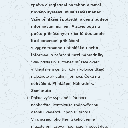
zpráva o registraci na tábor. V rámci
nového systému musí zaměstnanec
Vaše přihlášení potvrdit, o čemž budete
informováni mailem. V závislosti na
počtu přihlášených klientů dostanete
buď potvrzení přihlášení
s vygenerovanou přihláškou nebo
informaci o zařazení mezi náhradníky.
Stav přihlášky si rovněž můžete ověřit
v Klientském centru, kdy v kolonce
Stav:
naleznete aktuální informaci:
Čeká na
schválení, Přihlášen, Náhradník,
Zamítnuto
.
Pokud výše vypsané informace
neobdržíte, kontaktujte zodpovědnou
osobu uvedenou v popisu tábora.
V rámci jednoho Klientského centra
můžete přihlašovat neomezený počet dětí,