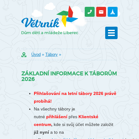
Úvod
»
Tábory
»
ZÁKLADNÍ INFORMACE K TÁBORŮM
2026
Přihlašování na letní tábory 2026 právě
probíhá!
Na všechny tábory je
nutné
přihlášení
přes
Klientské
centrum
,
kde si svůj účet můžete založit
již nyní
a to na