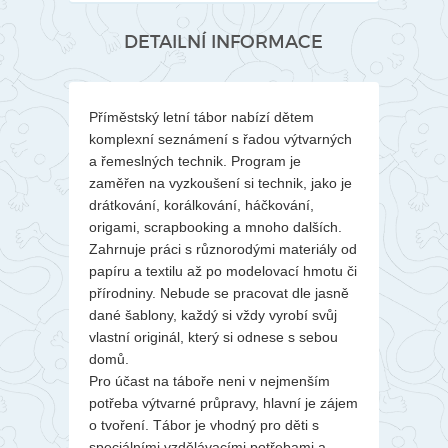
DETAILNÍ INFORMACE
Příměstský letní tábor nabízí dětem
komplexní seznámení s řadou výtvarných
a řemeslných technik. Program je
zaměřen na vyzkoušení si technik, jako je
drátkování, korálkování, háčkování,
origami, scrapbooking a mnoho dalších.
Zahrnuje práci s různorodými materiály od
papíru a textilu až po modelovací hmotu či
přírodniny. Nebude se pracovat dle jasně
dané šablony, každý si vždy vyrobí svůj
vlastní originál, který si odnese s sebou
domů.
Pro účast na táboře neni v nejmenším
potřeba výtvarné průpravy, hlavní je zájem
o tvoření. Tábor je vhodný pro děti s
speciálními vzdělávacími potřebami a