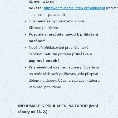
již nyní
a to na
odkaze:
https://ddmliberec.iddm.cz/prihlaseni
(regist
→ email → potvrzení)
Dítě
nemůže
být přiřazeno k více
Klientským účtům.
Pozorně si přečtěte návod k přihlášení
na tábor!
Nově při přihlašování přes Klientské
centrum
nebude
potřeba
přihláška v
papírové podobě.
Příspěvek od vaší pojišťovny:
Ověřte si
na stránkách vaší pojišťovny, zda přispívá
dětem na tábory. Účast a zaplacení tábora
vám rádi potvrdíme.
INFORMACE K PŘIHLÁŠENÍ NA TÁBOR (letní
tábory od 16. 2.)