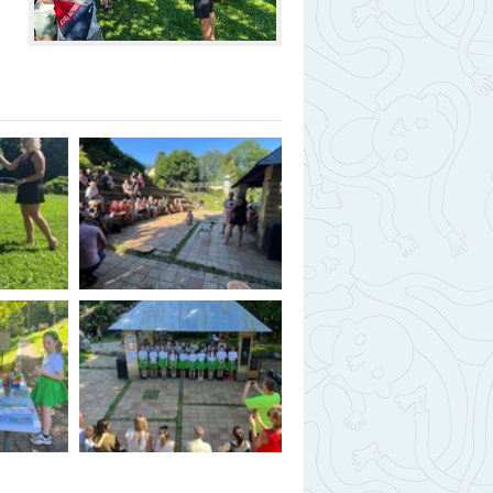
berec
ntakty
togalerie
nás