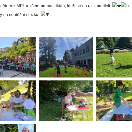
Li
, dětem z MPL a všem pomocníkům, kteří se na akci podíleli.
Ubytování
V-Klub
Ko
 na soutěžní stezku.
Projekty
Fo
O 