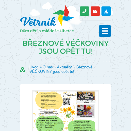
BŘEZNOVÉ VÉČKOVINY
JSOU OPĚT TU!
Úvod
»
O nás
»
Aktuality
» Březnové
VÉČKOVINY jsou opět tu!