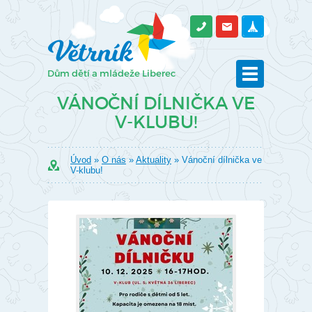
VÁNOČNÍ DÍLNIČKA VE
V-KLUBU!
Úvod
»
O nás
»
Aktuality
» Vánoční dílnička ve
V-klubu!