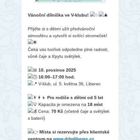
Vánoční dílnička ve V-klubu!
Přijďte si s dětmi užít předvánoční
atmosféru a vytvořit si svítící stromeček!
Čeká vás tvořivé odpoledne plné radosti,
vůně čaje a třpytu světýlek.
10. prosince 2025
16:00–17:00 hod.
V-klub, ul. 5. května 36, Liberec
Pro rodiče s dětmi od 5 let
Kapacita je omezena na
18 míst
Cena:
70 Kč
(včetně čaje a světýlek
s baterií)
Místa si rezervujte přes klientské
centrum na
www.ddmliberec.cz