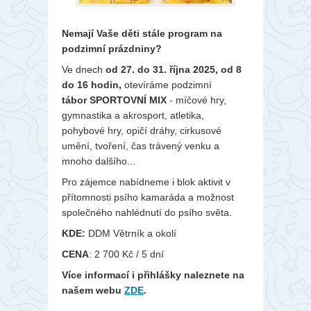
Nemají Vaše děti stále program na
podzimní prázdniny?
Ve dnech
od 27. do 31. října 2025, od 8
do 16 hodin,
otevíráme podzimní
tábor SPORTOVNÍ MIX
- míčové hry,
gymnastika a akrosport, atletika,
pohybové hry, opičí dráhy, cirkusové
umění, tvoření, čas trávený venku a
mnoho dalšího...
Pro zájemce nabídneme i blok aktivit v
přítomnosti psího kamaráda a možnost
společného nahlédnutí do psího světa.
KDE:
DDM Větrník a okolí
CENA
: 2 700 Kč / 5 dní
Více informací i přihlášky naleznete na
našem webu
ZDE
.