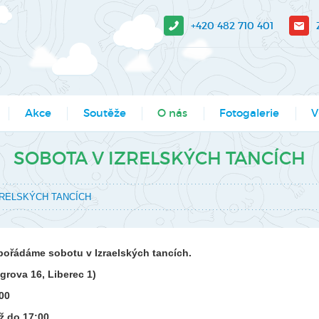
+420 482 710 401
Akce
Soutěže
O nás
Fotogalerie
V
sit?
Moje město Liberec
Aktuality
Akce
V-
SOBOTA V IZRELSKÝCH TANCÍCH
e stažení
Umělecké přehlídky
Podcasty
Kroužky
Tá
ZRELSKÝCH TANCÍCH
Výsledky soutěží MŠMT -
Povedlo se
Kurzy, semináře
Pr
archiv
Dokumenty
Programy pro školy
So
Li
 pořádáme sobotu v Izraelských tancích.
Činnosti
Projekty
grova 16, Liberec 1)
Ak
Zaměstnanci
Soutěže
00
Mě
Hledáme nové kolegy
Tábory
ž do 17:00