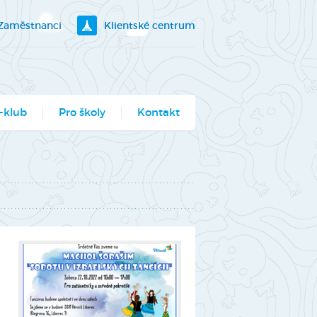
Zaměstnanci
Klientské centrum
-klub
Pro školy
Kontakt
klubík
bory
ogramy pro školy
utěž Moje město
berec
ce ve Véčku
stský parlament