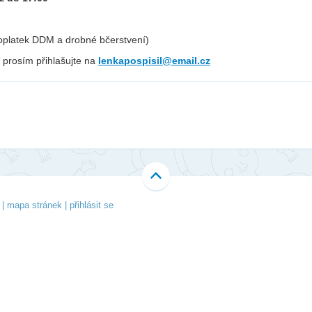
Li
Ubytování
V-Klub
Ko
oplatek DDM a drobné bčerstvení)
Projekty
Fo
prosím přihlašujte na
lenkapospisil@email.cz
O 
|
mapa stránek
|
přihlásit se