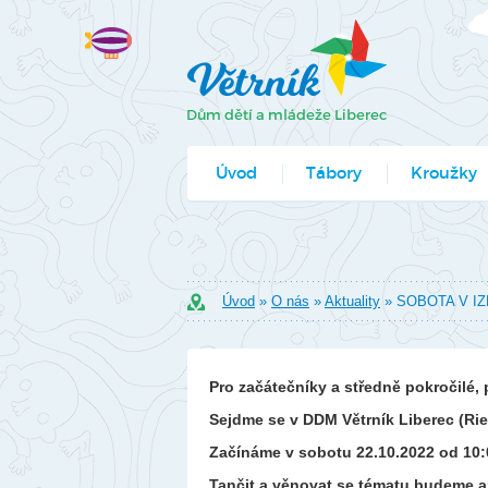
Úvod
Tábory
Kroužky
Jak se přihlá
Formuláře k
Úvod
»
O nás
»
Aktuality
» SOBOTA V I
Pro začátečníky a středně pokročilé,
Sejdme se v DDM Větrník Liberec (Rie
Začínáme v sobotu
22.10.2022
od 10:
Tančit a věnovat se tématu budeme a