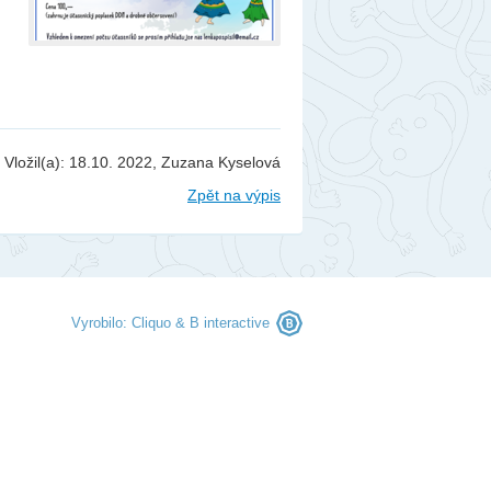
berec
ntakty
togalerie
nás
Vložil(a): 18.10. 2022, Zuzana Kyselová
Zpět na výpis
Vyrobilo:
Cliquo
&
B interactive