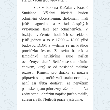
startu, kačeři jsou tedy vítáni.
Sraz v 9:00 na Kačáku v Krásné
Studánce. Všichni hledači budou
odměněni občerstvením, diplomem, malí
ještě magnetkou a z řad dospělých
vylosujeme také pár odměněných. V
brzkých večerních hodinách se sejdeme
ještě jednou a to v 17:00 – 18:00 před
budovou DDM a vydáme se na krátkou
procházku lesem. Za svitu baterek a
lampiónků navštívíme sluje našich
ochočených draků. Setkáte se s unikátním
chovem, který se od posledně malinko
rozrostl. Krmení pro dráčky si můžete
připravit sami, určitě vaši snahu oceníme,
není asi třeba dodávat, že největším
pamlskem jsou princezny všeho druhu. Na
zadní stranu obrázku napište jméno malíře,
adresu a věk. Nejlepší práce vystavíme.