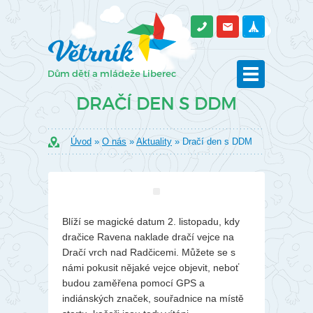
DRAČÍ DEN S DDM
Úvod
»
O nás
»
Aktuality
» Dračí den s DDM
Blíží se magické datum 2. listopadu, kdy
dračice Ravena naklade dračí vejce na
Dračí vrch nad Radčicemi. Můžete se s
námi pokusit nějaké vejce objevit, neboť
budou zaměřena pomocí GPS a
indiánských značek, souřadnice na místě