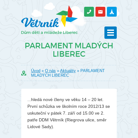
PARLAMENT MLADÝCH
LIBEREC
Úvod
»
O nás
»
Aktuality
» PARLAMENT
MLADÝCH LIBEREC
...hledá nové členy ve věku 14 – 20 let.
První schůzka ve školním roce 2012/13 se
uskuteční v pátek 7. září od 15.00 ve 2.
patře DDM Větrník (Riegrova ulice, směr
Lidové Sady).