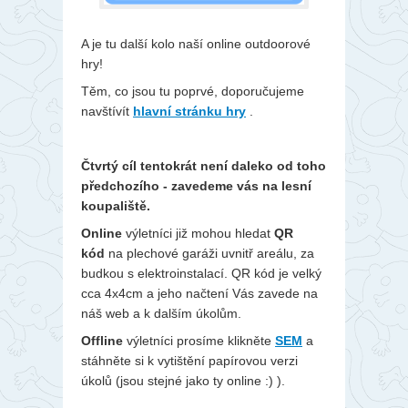
A je tu další kolo naší online outdoorové
hry!
Těm, co jsou tu poprvé, doporučujeme
navštívít
hlavní stránku hry
.
Čtvrtý cíl tentokrát není daleko od toho
předchozího - zavedeme vás na lesní
koupaliště.
Online
výletníci již mohou hledat
QR
kód
na plechové garáži uvnitř areálu, za
budkou s elektroinstalací. QR kód je velký
cca 4x4cm a jeho načtení Vás zavede na
náš web a k dalším úkolům.
Offline
výletníci prosíme klikněte
SEM
a
stáhněte si k vytištění papírovou verzi
úkolů (jsou stejné jako ty online :) ).