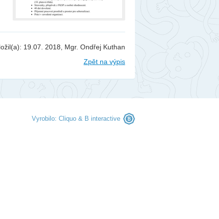
berec
ntakty
togalerie
ložil(a): 19.07. 2018, Mgr. Ondřej Kuthan
nás
Zpět na výpis
Vyrobilo:
Cliquo
&
B interactive