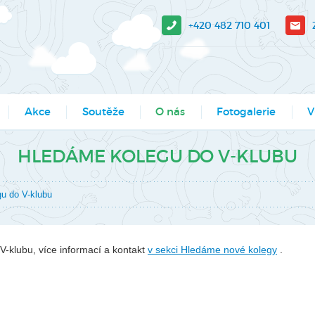
+420 482 710 401
Akce
Soutěže
O nás
Fotogalerie
V
sit?
Moje město Liberec
Aktuality
Akce
V-
HLEDÁME KOLEGU DO V-KLUBU
e stažení
Umělecké přehlídky
Podcasty
Kroužky
Tá
u do V-klubu
Výsledky soutěží MŠMT -
Povedlo se
Kurzy, semináře
Pr
archiv
Dokumenty
Programy pro školy
So
Li
-klubu, více informací a kontakt
v sekci Hledáme nové kolegy
.
Činnosti
Projekty
Ak
Zaměstnanci
Soutěže
Mě
Hledáme nové kolegy
Tábory