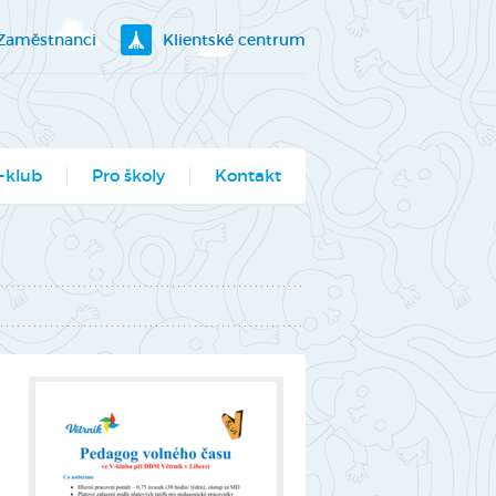
Zaměstnanci
Klientské centrum
-klub
Pro školy
Kontakt
klubík
bory
ogramy pro školy
utěž Moje město
berec
ce ve Véčku
stský parlament