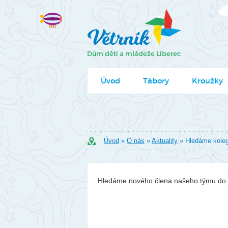
Úvod
Tábory
Kroužky
Jak se přihlá
Formuláře k
Úvod
»
O nás
»
Aktuality
» Hledáme koleg
Hledáme nového člena našeho týmu do V