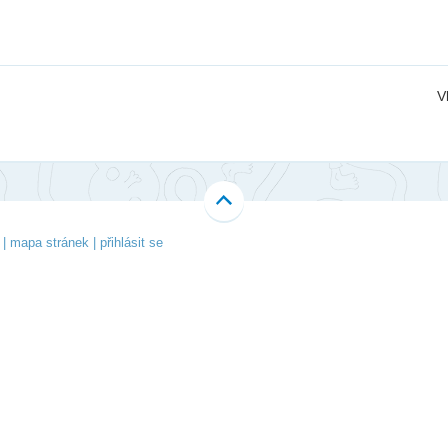
Li
Ubytování
V-Klub
Ko
Projekty
Fo
V
O 
|
mapa stránek
|
přihlásit se