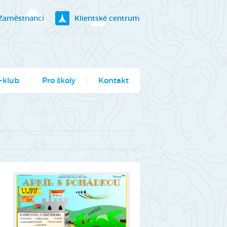
Zaměstnanci
Klientské centrum
-klub
Pro školy
Kontakt
klubík
bory
ogramy pro školy
utěž Moje město
berec
ce ve Véčku
stský parlament