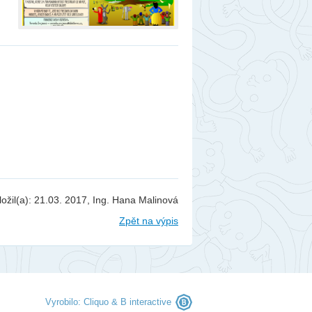
berec
ntakty
togalerie
nás
ložil(a): 21.03. 2017, Ing. Hana Malinová
Zpět na výpis
Vyrobilo:
Cliquo
&
B interactive