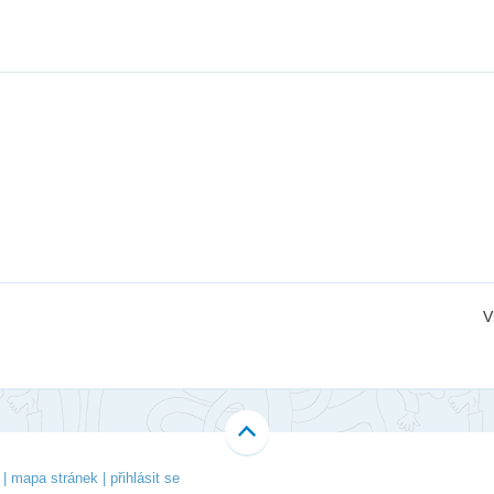
Li
Ubytování
V-Klub
Ko
Projekty
Fo
O 
V
|
mapa stránek
|
přihlásit se