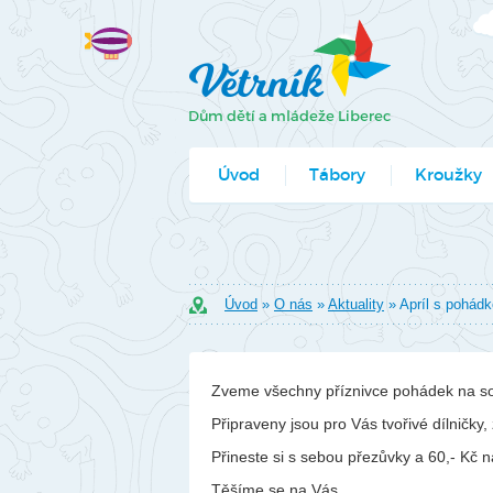
Úvod
Tábory
Kroužky
Jak se přihlá
Formuláře k
Úvod
»
O nás
»
Aktuality
» Apríl s pohád
Zveme všechny příznivce pohádek na sob
Připraveny jsou pro Vás tvořivé dílničk
Přineste si s sebou přezůvky a 60,- Kč 
Těšíme se na Vás.