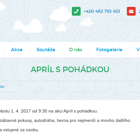
+420 482 710 401
Akce
Soutěže
O nás
Fotogalerie
V
sit?
Moje město Liberec
Aktuality
Akce
V-
APRÍL S POHÁDKOU
e stažení
Umělecké přehlídky
Podcasty
Kroužky
Tá
kou
Výsledky soutěží MŠMT -
Povedlo se
Kurzy, semináře
Pr
archiv
Dokumenty
Programy pro školy
So
Li
otu 1. 4. 2017 od 9:30 na akci Apríl s pohádkou.
Činnosti
Projekty
y, zábavné pokusy, autodráha, herna pro nejmenší a mnoho dalšího.
Ak
Zaměstnanci
Soutěže
na vstupné za osobu.
Mě
Hledáme nové kolegy
Tábory