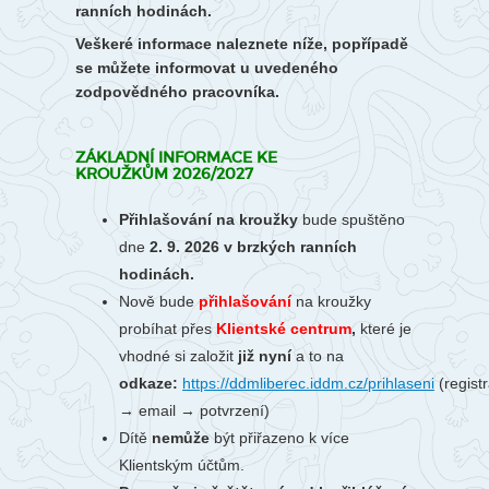
ranních hodinách.
Veškeré informace naleznete níže, popřípadě
se můžete informovat u uvedeného
zodpovědného pracovníka.
ZÁKLADNÍ INFORMACE KE
KROUŽKŮM 2026/2027
Přihlašování na kroužky
bude spuštěno
dne
2. 9. 2026 v brzkých ranních
hodinách.
Nově bude
přihlašování
na kroužky
probíhat
přes
Klientské centrum
,
které je
vhodné si založit
již nyní
a to na
odkaze:
https://ddmliberec.iddm.cz/prihlaseni
(regist
→ email → potvrzení)
Dítě
nemůže
být přiřazeno k více
Klientským účtům.