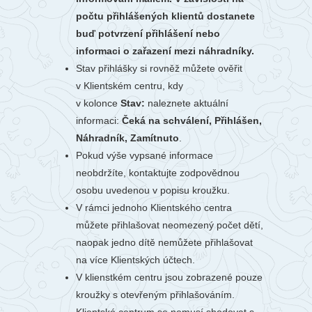
počtu přihlášených klientů dostanete
buď potvrzení přihlášení nebo
informaci o zařazení mezi náhradníky.
Stav přihlášky si rovněž můžete ověřit
v Klientském centru, kdy
v kolonce
Stav:
naleznete aktuální
informaci:
Čeká na schválení, Přihlášen,
Náhradník, Zamítnuto
.
Pokud výše vypsané informace
neobdržíte, kontaktujte zodpovědnou
osobu uvedenou v popisu kroužku.
V rámci jednoho Klientského centra
můžete přihlašovat neomezený počet dětí,
naopak jedno dítě nemůžete přihlašovat
na více Klientských účtech.
V klienstkém centru jsou zobrazené pouze
kroužky s otevřeným přihlašováním.