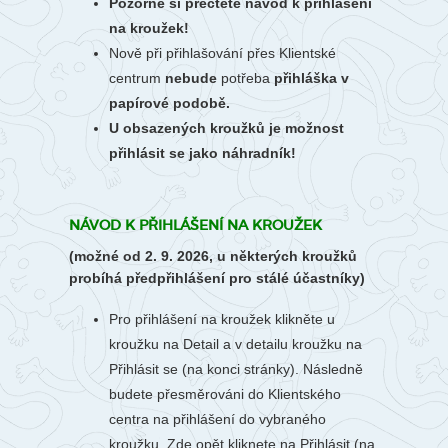
Pozorně si přečtěte návod k přihlášení
na kroužek!
Nově při přihlašování přes Klientské
centrum
nebude
potřeba
přihláška v
papírové podobě.
U obsazených kroužků je možnost
přihlásit se jako náhradník!
NÁVOD K PŘIHLÁŠENÍ NA KROUŽEK
(možné od 2. 9. 2026, u některých kroužků
probíhá předpřihlášení pro stálé účastníky)
Pro přihlášení na kroužek klikněte u
kroužku na Detail a v detailu kroužku na
Přihlásit se (na konci stránky). Následně
budete přesměrováni do Klientského
centra na přihlášení do vybraného
kroužku. Zde opět kliknete na Přihlásit (na