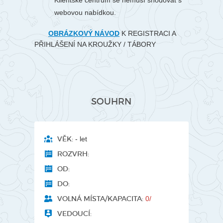
Klientské centrum se nemusí shodovat s
webovou nabídkou.
OBRÁZKOVÝ NÁVOD
K REGISTRACI A
PŘIHLÁŠENÍ NA KROUŽKY / TÁBORY
SOUHRN
VĚK:
- let
ROZVRH:
OD:
DO:
VOLNÁ MÍSTA/KAPACITA:
0/
VEDOUCÍ: