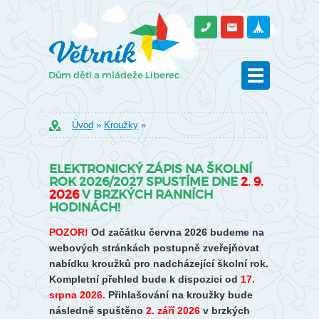
Úvod
»
Kroužky
»
ELEKTRONICKÝ ZÁPIS NA ŠKOLNÍ
ROK 2026/2027 SPUSTÍME DNE
2. 9.
2026
V BRZKÝCH RANNÍCH
HODINÁCH!
POZOR!
Od začátku června 2026 budeme na
webových stránkách postupně zveřejňovat
nabídku kroužků pro nadcházející školní rok.
Kompletní přehled bude k dispozici od
17.
srpna 2026.
Přihlašování na kroužky bude
následně spuštěno
2. září 2026
v brzkých