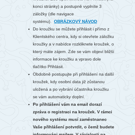
konci stránky) a postupně vyplníte 3
záložky (dle navigace
systému).
OBRÁZKOVÝ NÁVOD
Do kroužku se můžete přihlásit i přímo z
Klientského centra, kdy si otevřete záložku
kroužky a v nabídce rozkliknete kroužek, o
který máte zájem. Zde se vám objeví bližší
informace ke kroužku a vpravo dole
tlačítko Přihlásit.
Obdobně postupujte při přihlášení na další
kroužek, kdy osobní data již zůstanou
uložená a po vybrání účastníka kroužku
se vám automaticky doplní.
Po přihlášení vám na email dorazí
zpráva o registraci na kroužek. V rámci
nového systému musí zaměstnanec
Vaše přihlášení potvrdit, o čemž budete
informováni mailem. V závislosti na