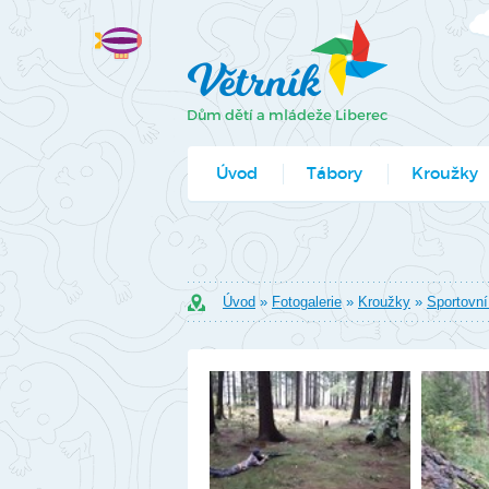
Úvod
Tábory
Kroužky
Jak se přihlá
Formuláře k
Úvod
»
Fotogalerie
»
Kroužky
»
Sportovní