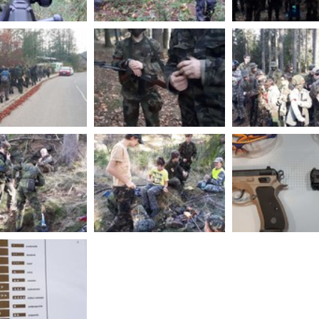
Li
Ubytování
V-Klub
Ko
Projekty
Fo
O 