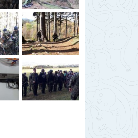
berec
ntakty
togalerie
nás