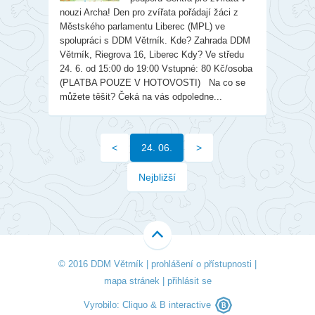
nouzi Archa! Den pro zvířata pořádají žáci z
Městského parlamentu Liberec (MPL) ve
spolupráci s DDM Větrník. Kde? Zahrada DDM
Větrník, Riegrova 16, Liberec Kdy? Ve středu
24. 6. od 15:00 do 19:00 Vstupné: 80 Kč/osoba
(PLATBA POUZE V HOTOVOSTI) Na co se
můžete těšit? Čeká na vás odpoledne...
<
24. 06.
>
Nejbližší
© 2016 DDM Větrník |
prohlášení o přístupnosti
|
mapa stránek
|
přihlásit se
Vyrobilo:
Cliquo
&
B interactive