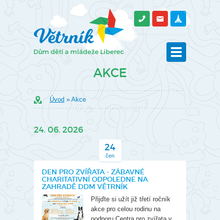
AKCE
Úvod
» Akce
24. 06. 2026
24
čen
DEN PRO ZVÍŘATA - ZÁBAVNÉ
CHARITATIVNÍ ODPOLEDNE NA
ZAHRADĚ DDM VĚTRNÍK
Přijďte si užít již třetí ročník
akce pro celou rodinu na
podporu Centra pro zvířata v