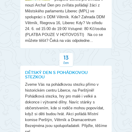
nouzi Archa! Den pro zvířata pořádají žáci z
Městského parlamentu Liberec (MPL) ve
spolupráci s DDM Větrník. Kde? Zahrada DDM
Větrník, Riegrova 16, Liberec Kdy? Ve středu
24. 6. od 15:00 do 19:00 Vstupné: 80 Kč/osoba
(PLATBA POUZE V HOTOVOSTI) Na co se
můžete těšit? Čeká na vás odpoledne...
13
čen
DĚTSKÝ DEN S POHÁDKOVOU
STEZKOU
Zveme Vás na pohádkovou stezku přímo v
historickém centru Liberce, na Perštýně!
Pohádková stezka, hry pro malé i velké a
dokonce i výtvarné dílny. Navíc stánky s
občerstvením, kde si rodiče mohou popovídat,
když si děti budou hrát. Akci pořádá Místní
komise Perštýn, Větrník a Dramacentrum
Bezejména jsou spolupořadateli. Přijďte, těšíme
se!