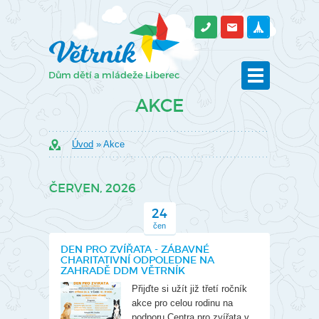
AKCE
Úvod
» Akce
ČERVEN, 2026
24
čen
DEN PRO ZVÍŘATA - ZÁBAVNÉ
CHARITATIVNÍ ODPOLEDNE NA
ZAHRADĚ DDM VĚTRNÍK
Přijďte si užít již třetí ročník
akce pro celou rodinu na
podporu Centra pro zvířata v