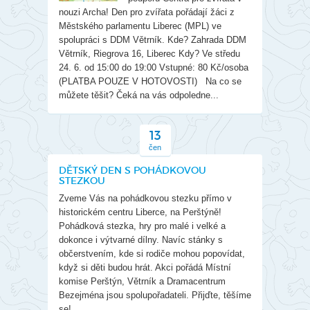
nouzi Archa! Den pro zvířata pořádají žáci z
Městského parlamentu Liberec (MPL) ve
spolupráci s DDM Větrník. Kde? Zahrada DDM
Větrník, Riegrova 16, Liberec Kdy? Ve středu
24. 6. od 15:00 do 19:00 Vstupné: 80 Kč/osoba
(PLATBA POUZE V HOTOVOSTI) Na co se
můžete těšit? Čeká na vás odpoledne...
13
čen
DĚTSKÝ DEN S POHÁDKOVOU
STEZKOU
Zveme Vás na pohádkovou stezku přímo v
historickém centru Liberce, na Perštýně!
Pohádková stezka, hry pro malé i velké a
dokonce i výtvarné dílny. Navíc stánky s
občerstvením, kde si rodiče mohou popovídat,
když si děti budou hrát. Akci pořádá Místní
komise Perštýn, Větrník a Dramacentrum
Bezejména jsou spolupořadateli. Přijďte, těšíme
se!