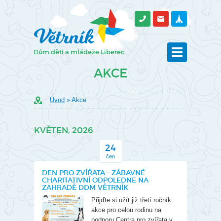
AKCE
Úvod
» Akce
KVĚTEN, 2026
24
čen
DEN PRO ZVÍŘATA - ZÁBAVNÉ
CHARITATIVNÍ ODPOLEDNE NA
ZAHRADĚ DDM VĚTRNÍK
Přijďte si užít již třetí ročník
akce pro celou rodinu na
podporu Centra pro zvířata v