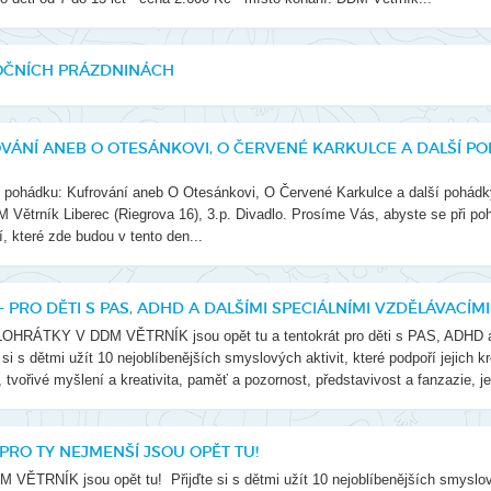
Li
Ubytování
V-Klub
Ko
NOČNÍCH PRÁZDNINÁCH
Projekty
Fo
O 
ÁNÍ ANEB O OTESÁNKOVI, O ČERVENÉ KARKULCE A DALŠÍ PO
ohádku: Kufrování aneb O Otesánkovi, O Červené Karkulce a další pohádky, 
 Větrník Liberec (Riegrova 16), 3.p. Divadlo. Prosíme Vás, abyste se při po
, které zde budou v tento den...
PRO DĚTI S PAS, ADHD A DALŠÍMI SPECIÁLNÍMI VZDĚLÁVACÍMI
HRÁTKY V DDM VĚTRNÍK jsou opět tu a tentokrát pro děti s PAS, ADHD a 
si s dětmi užít 10 nejoblíbenějších smyslových aktivit, které podpoří jejich kre
tvořivé myšlení a kreativita, paměť a pozornost, představivost a fanzazie, j
RO TY NEJMENŠÍ JSOU OPĚT TU!
ÍK jsou opět tu! Přijďte si s dětmi užít 10 nejoblíbenějších smyslových a