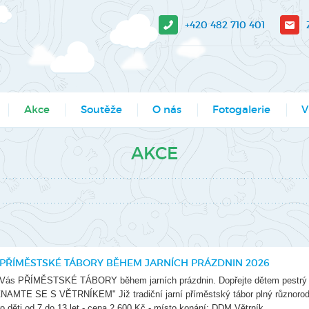
+420 482 710 401
Akce
Soutěže
O nás
Fotogalerie
V
sit?
Moje město Liberec
Aktuality
Akce
V-
AKCE
e stažení
Umělecké přehlídky
Podcasty
Kroužky
Tá
Výsledky soutěží MŠMT -
Povedlo se
Kurzy, semináře
Pr
archiv
Dokumenty
Programy pro školy
So
Li
Činnosti
Projekty
 PŘÍMĚSTSKÉ TÁBORY BĚHEM JARNÍCH PRÁZDNIN 2026
Ak
Zaměstnanci
Soutěže
ro Vás PŘÍMĚSTSKÉ TÁBORY během jarních prázdnin. Dopřejte dětem pestrý p
Mě
AMTE SE S VĚTRNÍKEM" Již tradiční jarní příměstský tábor plný různorodý
Hledáme nové kolegy
Tábory
ro děti od 7 do 13 let - cena 2.600 Kč - místo konání: DDM Větrník...