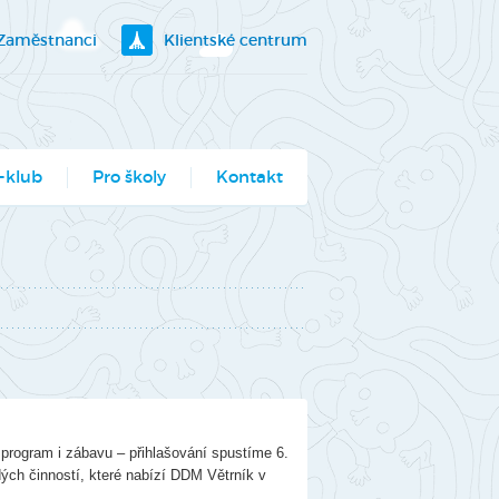
Zaměstnanci
Klientské centrum
-klub
Pro školy
Kontakt
klubík
bory
ogramy pro školy
utěž Moje město
berec
ce ve Véčku
rogram i zábavu – přihlašování spustíme 6.
stský parlament
ch činností, které nabízí DDM Větrník v