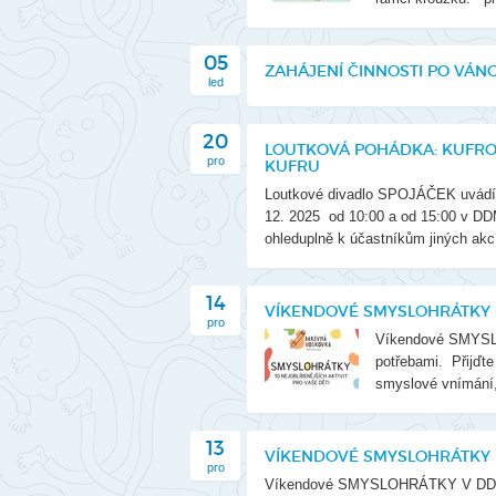
05
ZAHÁJENÍ ČINNOSTI PO VÁ
led
20
LOUTKOVÁ POHÁDKA: KUFROV
pro
KUFRU
Loutkové divadlo SPOJÁČEK uvádí p
12. 2025 od 10:00 a od 15:00 v DDM
ohleduplně k účastníkům jiných akcí
14
VÍKENDOVÉ SMYSLOHRÁTKY - 
pro
Víkendové SMYSLO
potřebami. Přijďte 
smyslové vnímání, 
13
VÍKENDOVÉ SMYSLOHRÁTKY P
pro
Víkendové SMYSLOHRÁTKY V DDM VĚTRN