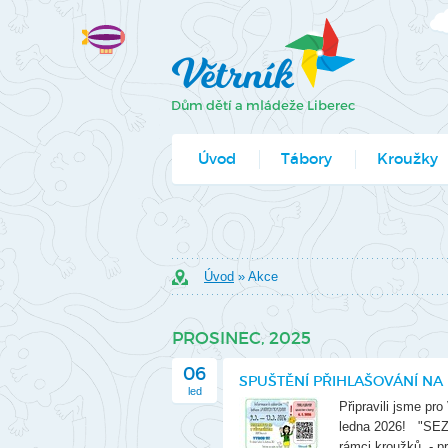
Úvod
Tábory
Kroužky
Jak se přihlá
Formuláře k
Úvod
» Akce
PROSINEC, 2025
06
SPUŠTĚNÍ PŘIHLAŠOVÁNÍ NA
led
Připravili jsme p
ledna 2026! "SEZN
rámci kroužků. - p