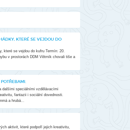
berec
ntakty
togalerie
nás
HÁDKY, KTERÉ SE VEJDOU DO
které se vejdou do kufru Termín: 20.
hybu v prostorách DDM Větrník chovali tiše a
 POTŘEBAMI.
dalšími speciálními vzdělávacími
ativitu, fantazii i sociální dovednosti.
enmá a hrubá...
ktivit, které podpoří jejich kreativitu,