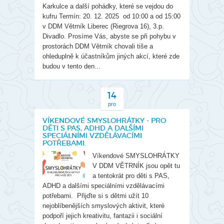
Karkulce a další pohádky, které se vejdou do
kufru Termín: 20. 12. 2025 od 10:00 a od 15:00
v DDM Větrník Liberec (Riegrova 16), 3.p.
Divadlo. Prosíme Vás, abyste se při pohybu v
prostorách DDM Větrník chovali tiše a
ohleduplně k účastníkům jiných akcí, které zde
budou v tento den...
14
pro
VÍKENDOVÉ SMYSLOHRÁTKY - PRO
DĚTI S PAS, ADHD A DALŠÍMI
SPECIÁLNÍMI VZDĚLÁVACÍMI
POTŘEBAMI.
Víkendové SMYSLOHRÁTKY
V DDM VĚTRNÍK jsou opět tu
a tentokrát pro děti s PAS,
ADHD a dalšími speciálními vzdělávacími
potřebami. Přijďte si s dětmi užít 10
nejoblíbenějších smyslových aktivit, které
podpoří jejich kreativitu, fantazii i sociální