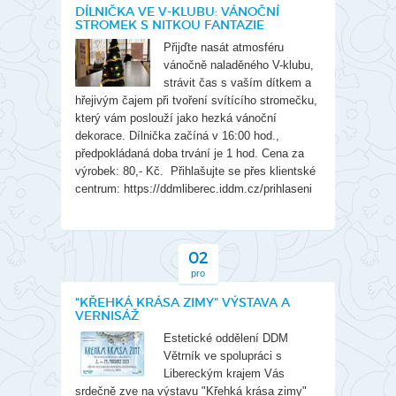
DÍLNIČKA VE V-KLUBU: VÁNOČNÍ
STROMEK S NITKOU FANTAZIE
Přijďte nasát atmosféru
vánočně naladěného V-klubu,
strávit čas s vaším dítkem a
hřejivým čajem při tvoření svítícího stromečku,
který vám poslouží jako hezká vánoční
dekorace. Dílnička začíná v 16:00 hod.,
předpokládaná doba trvání je 1 hod. Cena za
výrobek: 80,- Kč. Přihlašujte se přes klientské
centrum: https://ddmliberec.iddm.cz/prihlaseni
02
pro
"KŘEHKÁ KRÁSA ZIMY" VÝSTAVA A
VERNISÁŽ
Estetické oddělení DDM
Větrník ve spolupráci s
Libereckým krajem Vás
srdečně zve na výstavu "Křehká krása zimy"