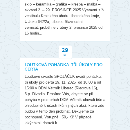
sklo – keramika – grafika – kresba – malba –
akvarel 2. – 29. PROSINCE 2025 Výstavní síň
vestibulu Krajského úřadu Libereckého kraje,
U Jezu 642/2a, Liberec Slavnostní
vernisáž proběhne v úterý 2. prosince 2025 od
16 hodin....
29
lis
LOUTKOVÁ POHÁDKA: TŘI ÚKOLY PRO
ČERTA
Loutkové divadlo SPOJÁČEK uvádí pohádku:
tři úkoly pro čerta 29. 11. 2025 od 10:00 a od
15:00 v DDM Větrník Liberec (Riegrova 16),
3.p. Divadlo. Prosíme Vás, abyste se při
pohybu v prostorách DDM Větrník chovali tiše a
ohleduplně k účastníkům jiných akcí, které zde
budou v tento den probíhat. Děkujeme za
pochopení. Vstupné : 50,- Kč V případě
jakýchkoli dotazů k...