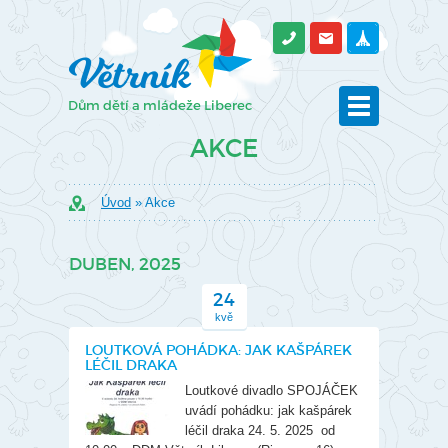
AKCE
Úvod
» Akce
DUBEN, 2025
24
kvě
LOUTKOVÁ POHÁDKA: JAK KAŠPÁREK
LÉČIL DRAKA
Loutkové divadlo SPOJÁČEK
uvádí pohádku: jak kašpárek
léčil draka 24. 5. 2025 od