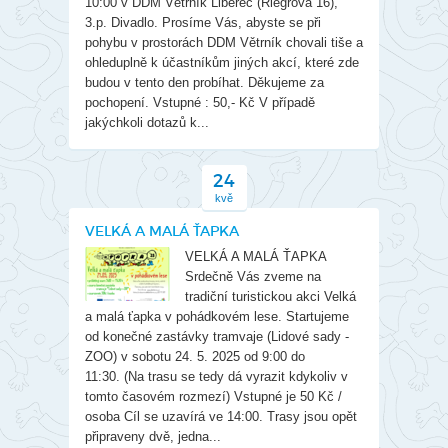
10:00 v DDM Větrník Liberec (Riegrova 16),
3.p. Divadlo. Prosíme Vás, abyste se při
pohybu v prostorách DDM Větrník chovali tiše a
ohleduplně k účastníkům jiných akcí, které zde
budou v tento den probíhat. Děkujeme za
pochopení. Vstupné : 50,- Kč V případě
jakýchkoli dotazů k...
24
kvě
VELKÁ A MALÁ ŤAPKA
VELKÁ A MALÁ ŤAPKA
Srdečně Vás zveme na
tradiční turistickou akci Velká
a malá ťapka v pohádkovém lese. Startujeme
od konečné zastávky tramvaje (Lidové sady -
ZOO) v sobotu 24. 5. 2025 od 9:00 do
11:30. (Na trasu se tedy dá vyrazit kdykoliv v
tomto časovém rozmezí) Vstupné je 50 Kč /
osoba Cíl se uzavírá ve 14:00. Trasy jsou opět
připraveny dvě, jedna...