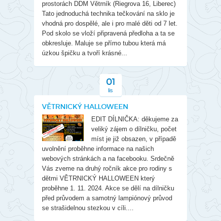
prostorách DDM Větrník (Riegrova 16, Liberec)
Tato jednoduchá technika tečkování na sklo je
vhodná pro dospělé, ale i pro malé děti od 7 let.
Pod skolo se vloží připravená předloha a ta se
obkresluje. Maluje se přímo tubou která má
úzkou špičku a tvoří krásné...
01
lis
VĚTRNICKÝ HALLOWEEN
EDIT DÍLNIČKA: děkujeme za
veliký zájem o dílničku, počet
míst je již obsazen, v případě
uvolnění proběhne informace na našich
webových stránkách a na facebooku. Srdečně
Vás zveme na druhý ročník akce pro rodiny s
dětmi VĚTRNICKÝ HALLOWEEN který
proběhne 1. 11. 2024. Akce se dělí na dílničku
před průvodem a samotný lampiónový průvod
se strašidelnou stezkou v cíli....