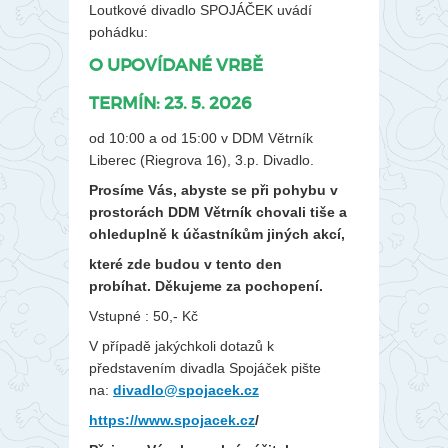
Loutkové divadlo SPOJÁČEK uvádí
pohádku:
O UPOVÍDANÉ VRBĚ
TERMÍN: 23. 5. 2026
od 10:00 a od 15:00 v DDM Větrník
Liberec (Riegrova 16), 3.p. Divadlo.
Prosíme Vás, abyste se při pohybu v
prostorách DDM Větrník chovali tiše a
ohleduplně k účastníkům jiných akcí,
které zde budou v tento den
probíhat.
Děkujeme za pochopení.
Vstupné : 50,- Kč
V případě jakýchkoli dotazů k
představením divadla Spojáček pište
na:
divadlo@spojacek.cz
https://www.spojacek.cz
/